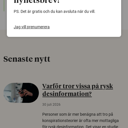
nyhetsbrev!
nyare forskning om samma ämne. Använd gärna vår
sökfunktion!
PS. Det är gratis och du kan avsluta när du vill.
Jag vill prenumerera
Senaste nytt
Varför tror vissa på rysk
desinformation?
30 juli 2026
Personer som är mer benägna att tro på
konspirationsteorier är ofta mer mottagliga
för rysk desinformation. Det visar en studie