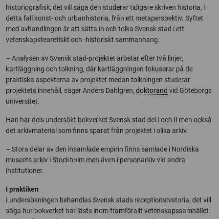
historiografisk, det vill säga den studerar tidigare skriven historia, i
detta fall konst- och urbanhistoria, från ett metaperspektiv. Syftet
med avhandlingen är att sätta in och tolka Svensk stad i ett
vetenskapsteoretiskt och -historiskt sammanhang.
– Analysen av Svensk stad-projektet arbetar efter två linjer;
kartläggning och tolkning, där kartläggningen fokuserar på de
praktiska aspekterna av projektet medan tolkningen studerar
projektets innehåll, säger Anders Dahlgren,
doktorand
vid Göteborgs
universitet.
Han har dels undersökt bokverket Svensk stad del I och II men också
det arkivmaterial som finns sparat från projektet i olika arkiv.
– Stora delar av den insamlade empirin finns samlade i Nordiska
museets arkiv i Stockholm men även i personarkiv vid andra
institutioner.
I praktiken
I undersökningen behandlas Svensk stads receptionshistoria, det vill
säga hur bokverket har lästs inom framförallt vetenskapssamhället.