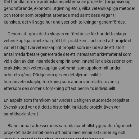
Det handlar om de praktiska aspekterna av projektet (organisering,
genomförande, ekonomi, utgivning etc.), vilka vetenskapliga metoder
och teorier som projektet arbetade med samt dess vägar till
kunskap, det vill säga hur analyser och tolkningar genomfördes.
– Genom att göra detta skapas en förståelse för hur detta slags
vetenskapliga arbete har gått till i praktiken. I och med att projektet
var ett tidigt tvärvetenskapligt projekt som inkluderade ett stort
antal medarbetare genererade det ett intressant arkivmaterial som
vid sidan av den insamlade empirin även innehåller diskussioner om
praktiska och vetenskapliga spörsmål som uppkommit under
arbetets gång. Därigenom ges en detaljerad insikt i
humanvetenskaplig forskning som annars är relativt ovanlig
eftersom den sortens forskning oftast bedrivits individuellt.
En aspekt som framkom när Anders Dahlgren studerade projektet
Svensk stad var att detta historiskt inriktade projekt även var
samtidsorienterat.
– Bland annat adresserades samtida samhällsbyggnadsfrågor och
projektet hade ambitionen att bidra med empiriskt underlag och