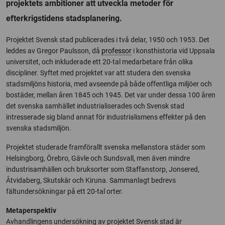
projektets ambitioner att utveckla metoder för
efterkrigstidens stadsplanering.
Projektet Svensk stad publicerades i två delar, 1950 och 1953. Det
leddes av Gregor Paulsson, då
professor
i konsthistoria vid Uppsala
universitet, och inkluderade ett 20-tal medarbetare från olika
discipliner. Syftet med projektet var att studera den svenska
stadsmiljöns historia, med avseende på både offentliga miljöer och
bostäder, mellan åren 1845 och 1945. Det var under dessa 100 åren
det svenska samhället industrialiserades och Svensk stad
intresserade sig bland annat för industrialismens effekter på den
svenska stadsmiljön.
Projektet studerade framförallt svenska mellanstora städer som
Helsingborg, Örebro, Gävle och Sundsvall, men även mindre
industrisamhällen och bruksorter som Staffanstorp, Jonsered,
Åtvidaberg, Skutskär och Kiruna. Sammanlagt bedrevs
fältundersökningar på ett 20-tal orter.
Metaperspektiv
Avhandlingens undersökning av projektet Svensk stad är