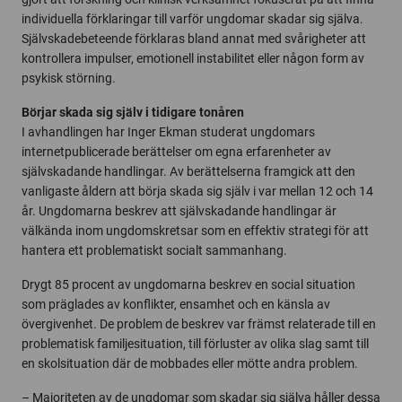
individuella förklaringar till varför ungdomar skadar sig själva.
Självskadebeteende förklaras bland annat med svårigheter att
kontrollera impulser, emotionell instabilitet eller någon form av
psykisk störning.
Börjar skada sig själv i tidigare tonåren
I avhandlingen har Inger Ekman studerat ungdomars
internetpublicerade berättelser om egna erfarenheter av
självskadande handlingar. Av berättelserna framgick att den
vanligaste åldern att börja skada sig själv i var mellan 12 och 14
år. Ungdomarna beskrev att självskadande handlingar är
välkända inom ungdomskretsar som en effektiv strategi för att
hantera ett problematiskt socialt sammanhang.
Drygt 85 procent av ungdomarna beskrev en social situation
som präglades av konflikter, ensamhet och en känsla av
övergivenhet. De problem de beskrev var främst relaterade till en
problematisk familjesituation, till förluster av olika slag samt till
en skolsituation där de mobbades eller mötte andra problem.
– Majoriteten av de ungdomar som skadar sig själva håller dessa