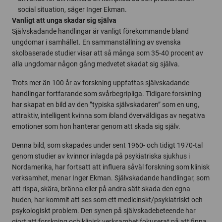
social situation, säger Inger Ekman.
Vanligt att unga skadar sig själva
Självskadande handlingar är vanligt förekommande bland
ungdomar i samhället. En sammanställning av svenska
skolbaserade studier visar att så många som 35-40 procent av
alla ungdomar någon gång medvetet skadat sig själva.
Trots mer än 100 år av forskning uppfattas självskadande
handlingar fort­farande som svårbegripliga. Tidigare forskning
har skapat en bild av den ”typiska självskadaren” som en ung,
attraktiv, intelligent kvinna som ibland överväldigas av negativa
emotioner som hon hanterar genom att skada sig själv.
Denna bild, som skapades under sent 1960- och tidigt 1970-tal
genom studier av kvinnor inlagda på psykiatriska sjukhus i
Nordamerika, har fortsatt att influera såväl forskning som klinisk
verksamhet, menar Inger Ekman. Självskadande handlingar, som
att rispa, skära, bränna eller på andra sätt skada den egna
huden, har kommit att ses som ett medicinskt/psykiatriskt och
psykologiskt problem. Den synen på självskadebeteende har
gjort att forskning och klinisk verksamhet fokuserat på att finna