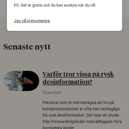
PS. Det är gratis och du kan avsluta när du vill.
Jag vill prenumerera
Senaste nytt
Varför tror vissa på rysk
desinformation?
30 juli 2026
Personer som är mer benägna att tro på
konspirationsteorier är ofta mer mottagliga
för rysk desinformation. Det visar en studie
från Försvarshögskolan med deltagare i fyra
europeiska länder.