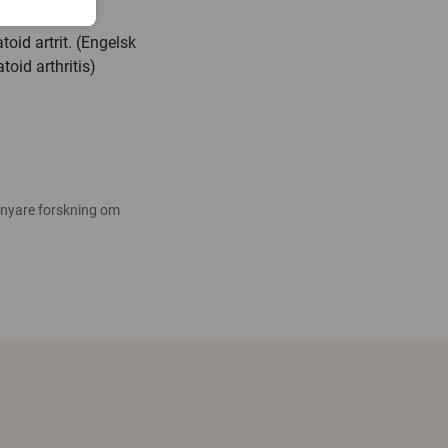
oid artrit. (Engelsk
toid arthritis)
 nyare forskning om