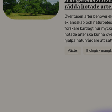
Så mycket eklandsk
rädda hotade arte
Över tusen arter behöver e
eklandskap och naturbetesma
forskare kartlagt hur mycke
hotade arter ska kunna öv
hjälpa naturvårdare att sätta
Växter
Biologisk mångf