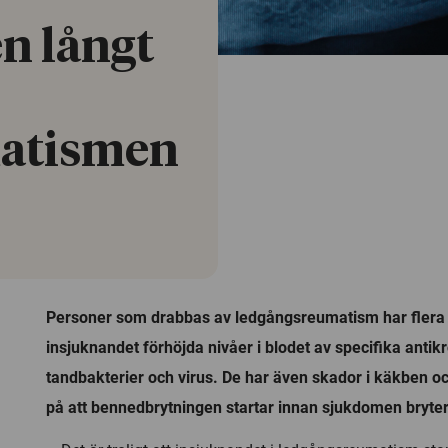
n långt
atismen
Personer som drabbas av ledgångsreumatism har flera 
insjuknandet förhöjda nivåer i blodet av specifika anti
tandbakterier och virus. De har även skador i käkben o
på att bennedbrytningen startar innan sjukdomen bryter