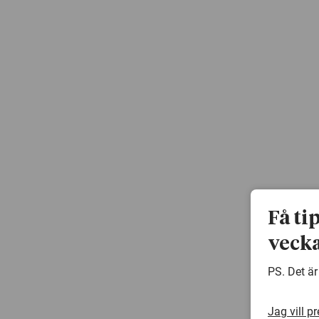
Få ti
vecka
PS. Det är
Jag vill p