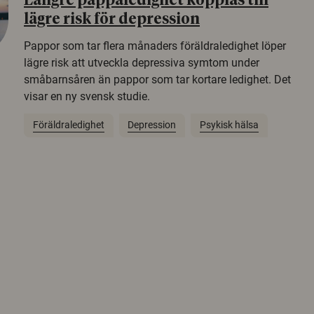
Längre pappaledighet kopplas till
lägre risk för depression
Pappor som tar flera månaders föräldraledighet löper
lägre risk att utveckla depressiva symtom under
småbarnsåren än pappor som tar kortare ledighet. Det
visar en ny svensk studie.
Föräldraledighet
Depression
Psykisk hälsa