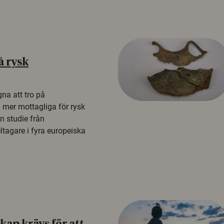
å rysk
na att tro på
a mer mottagliga för rysk
n studie från
tagare i fyra europeiska