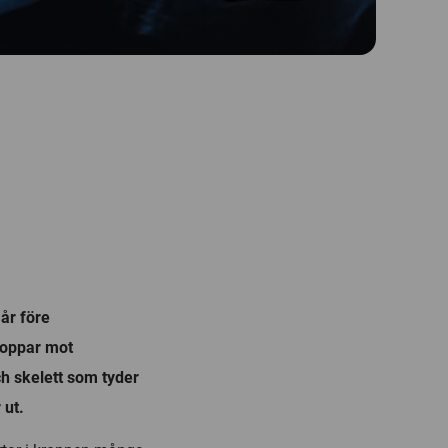
år före
kroppar mot
ch skelett som tyder
 ut.