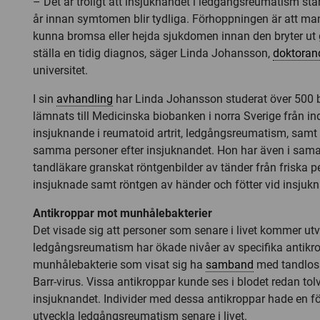
– Det är troligt att insjuknandet i ledgångsreumatism st
år innan symtomen blir tydliga. Förhoppningen är att ma
kunna bromsa eller hejda sjukdomen innan den bryter ut
ställa en tidig diagnos, säger Linda Johansson,
doktoran
universitet.
I sin
avhandling
har Linda Johansson studerat över 500
lämnats till Medicinska biobanken i norra Sverige från i
insjuknande i reumatoid artrit, ledgångsreumatism, samt
samma personer efter insjuknandet. Hon har även i sam
tandläkare granskat röntgenbilder av tänder från friska 
insjuknade samt röntgen av händer och fötter vid insjukn
Antikroppar mot munhålebakterier
Det visade sig att personer som senare i livet kommer ut
ledgångsreumatism har ökade nivåer av specifika antikro
munhålebakterie som visat sig ha
samband
med tandloss
Barr-virus. Vissa antikroppar kunde ses i blodet redan tolv
insjuknandet. Individer med dessa antikroppar hade en för
utveckla ledgångsreumatism senare i livet.