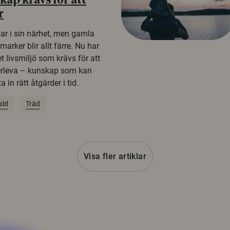
ap krävs för att
r
kar i sin närhet, men gamla
rker blir allt färre. Nu har
t livsmiljö som krävs för att
erleva – kunskap som kan
 in rätt åtgärder i tid.
ald
Träd
Visa fler artiklar