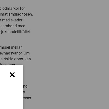
blodmarkör för
reumatismdiagnosen.
 med skador i
tt samband med
juknandetillfället.
amspel mellan
h levnadsvanor. Om
a riskfaktorer, kan
förebygga
ammatorisk
iges befolkning.
 och ett snabbt
struktiva processer