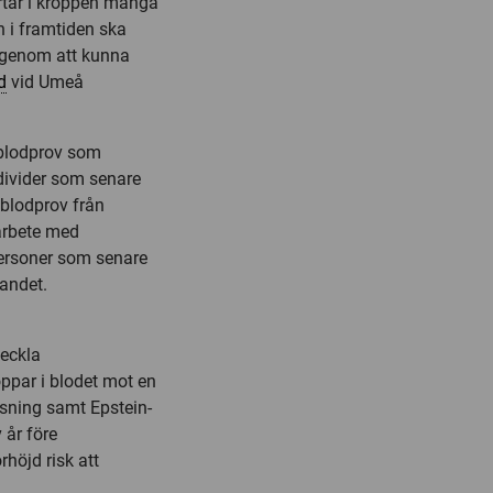
artar i kroppen många
n i framtiden ska
 genom att kunna
d
vid Umeå
 blodprov som
ndivider som senare
 blodprov från
arbete med
personer som senare
andet.
veckla
ppar i blodet mot en
ning samt Epstein-
 år före
höjd risk att