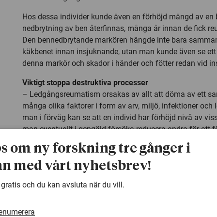
Hos dessa individer kunde även en förhöjd mängd av en 
nedbrytning av ben återfinnas, många år innan de fick 
Den bennedbrytande markören hängde inte bara samman
käkbenet innan insjuknande, utan man kunde även se e
denna markör och skador i händer och fötter redan vid ins
Viktigt stoppa destruktiva processer
– Ledgångsreumatism orsakas av allt att döma av ett s
många olika faktorer i form av arv, miljö, infektioner oc
man i förväg kan se att en individ har förhöjd nivå av viss
man eventuellt i gengäld försöka reducera andra för att 
sjukdomen, säger Linda Johansson.
ps om ny forskning tre gånger i
Reumatoid artrit, ledgångsreumatism, är en kronisk infl
n med vårt nyhetsbrev!
autoimmun sjukdom som drabbar 0,5 – 1 procent av Sver
Idag finns ingen bot för sjukdomen, men en tidig diagnos
 gratis och du kan avsluta när du vill.
insättande av behandling är viktig för att förhindra de de
som sjukdomen medför.
renumerera