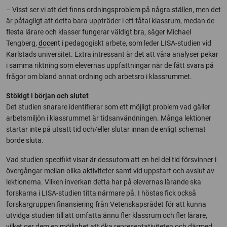
– Visst ser vi att det finns ordningsproblem på några ställen, men det
är påtagligt att detta bara uppträder i ett fåtal klassrum, medan de
flesta lärare och klasser fungerar väldigt bra, säger Michael
Tengberg,
docent
i pedagogiskt arbete, som leder LISA-studien vid
Karlstads universitet. Extra intressant är det att våra analyser pekar
i samma riktning som elevernas uppfattningar när de fått svara på
frågor om bland annat ordning och arbetsro i klassrummet.
Stökigt i början och slutet
Det studien snarare identifierar som ett möjligt problem vad gäller
arbetsmiljön i klassrummet är tidsanvändningen. Många lektioner
startar inte på utsatt tid och/eller slutar innan de enligt schemat
borde sluta.
Vad studien specifikt visar är dessutom att en hel del tid försvinner i
övergångar mellan olika aktiviteter samt vid uppstart och avslut av
lektionerna. Vilken inverkan detta har på elevernas lärande ska
forskarna i LISA-studien titta närmare på. I höstas fick också
forskargruppen finansiering från Vetenskapsrådet för att kunna
utvidga studien till att omfatta ännu fler klassrum och fler lärare,
vilket ger dem en möjlighet att öka representativiteten och därmed