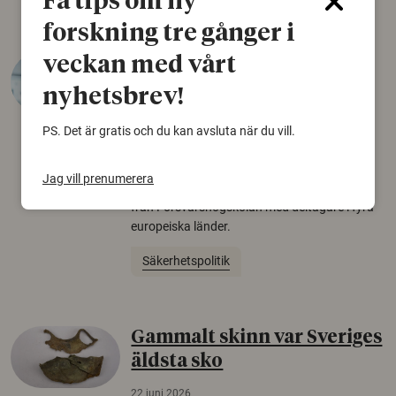
Få tips om ny
forskning tre gånger i
Varför tror vissa på rysk
veckan med vårt
desinformation?
nyhetsbrev!
30 juli 2026
PS. Det är gratis och du kan avsluta när du vill.
Personer som är mer benägna att tro på
konspirationsteorier är ofta mer mottagliga
Jag vill prenumerera
för rysk desinformation. Det visar en studie
från Försvarshögskolan med deltagare i fyra
europeiska länder.
Säkerhetspolitik
Gammalt skinn var Sveriges
äldsta sko
22 juni 2026