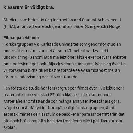
klassrum är väldigt bra.
Studien, som heter Linking Instruction and Student Achievement
(LISA), är omfattande och genomförs både i Sverige och i Norge.
Filmar på lektioner
Forskargruppen vid Karlstads universitet som genomför studien
undersöker just nu vad det är som kännetecknar kvalitet i
undervisning. Genom att filma lektioner, låta elever besvara enkäter
om undervisningen och följa elevernas kunskapsutveckling över tid,
vill forskarna bidra till en bättre förståelse av sambandet mellan
lärares undervisning och elevers lärande.
I en första delstudie har forskargruppen filmat över 100 lektioner i
matematik och svenska i 27 olika klasser, i olika kommuner.
Materialet är omfattande och många analyser återstår att göra.
Något som ändå tydligt framgår, enligt forskargruppen, är att
arbetsklimatet i de klassrum de besöker är påfallande fritt från det
stök och bråk som ofta beskrivs i medierna eller i politikers tal om
skolan.