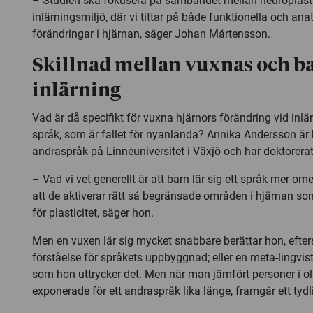
– Studien ska fokusera på sambandet mellan neuroplasti
inlärningsmiljö, där vi tittar på både funktionella och an
förändringar i hjärnan, säger Johan Mårtensson.
Skillnad mellan vuxnas och b
inlärning
Vad är då specifikt för vuxna hjärnors förändring vid inlär
språk, som är fallet för nyanlända? Annika Andersson är
andraspråk på Linnéuniversitet i Växjö och har doktorerat 
– Vad vi vet generellt är att barn lär sig ett språk mer o
att de aktiverar rätt så begränsade områden i hjärnan som
för plasticitet, säger hon.
Men en vuxen lär sig mycket snabbare berättar hon, efter
förståelse för språkets uppbyggnad; eller en meta-lingvi
som hon uttrycker det. Men när man jämfört personer i oli
exponerade för ett andraspråk lika länge, framgår ett tydl