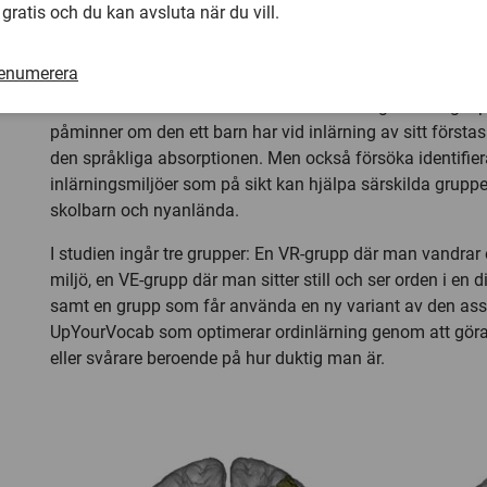
Mårtensson i spetsen har just inlett en studie som gräver 
 gratis och du kan avsluta när du vill.
Projektet går under namnet ”Språkträning i en virtuell värl
renumerera
Med hjälp av Virtual Reality (VR)-teknik ska forskare i L
tillsammans undersöka huruvida en naturlig inlärningsu
påminner om den ett barn har vid inlärning av sitt första
den språkliga absorptionen. Men också försöka identifie
inlärningsmiljöer som på sikt kan hjälpa särskilda grupp
skolbarn och nyanlända.
I studien ingår tre grupper: En VR-grupp där man vandrar 
miljö, en VE-grupp där man sitter still och ser orden i en di
samt en grupp som får använda en ny variant av den ass
UpYourVocab som optimerar ordinlärning genom att göra 
eller svårare beroende på hur duktig man är.