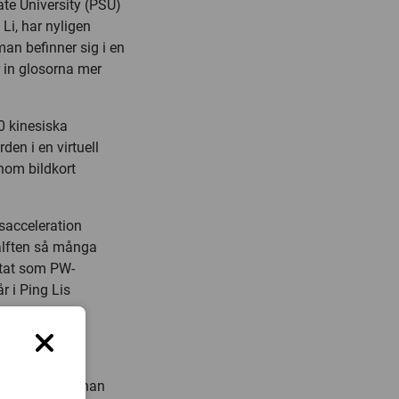
ate University (PSU)
Li, har nyligen
an befinner sig i en
ar in glosorna mer
0 kinesiska
en i en virtuell
enom bildkort
sacceleration
älften så många
ltat som PW-
r i Ping Lis
opsykologen Johan