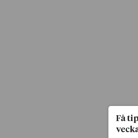
Få ti
vecka