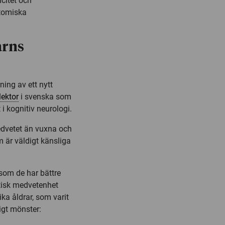
citet och
atomiska
arns
ning av ett nytt
lektor
i svenska som
i kognitiv neurologi.
medvetet än vuxna och
 är väldigt känsliga
som de har bättre
stisk medvetenhet
ka åldrar, som varit
igt mönster: