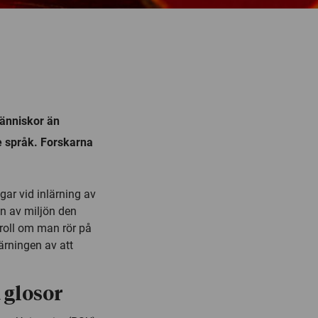
människor än
e språk. Forskarna
gar vid inlärning av
an av miljön den
 roll om man rör på
ärningen av att
 glosor