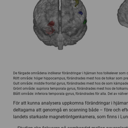
De färgade områdena indikerar förändringar i hjärnan hos tolkelever som 
Rött område: höger hippocampus, förändrades mest hos de tolkar som pre
Gult område: middle frontal gyrus, förändrades mest hos de som kämpade
Grönt område: supriora temporala gyrus, förändrades mest hos de tolkarn
Blått område: inferiora temporala gyrus, förändrades för alla. Del av nätv
För att kunna analysera uppkomna förändringar i hjärn
deltagarna att genomgå en scanning både – före och efte
landets starkaste magnetröntgenkamera, som finns i Lun