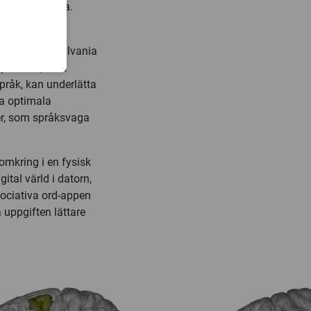
djupare i detta.
d”.
und och Pennsylvania
pplevelse, som
språk, kan underlätta
ra optimala
er, som språksvaga
omkring i en fysisk
gital värld i datorn,
ociativa ord-appen
uppgiften lättare