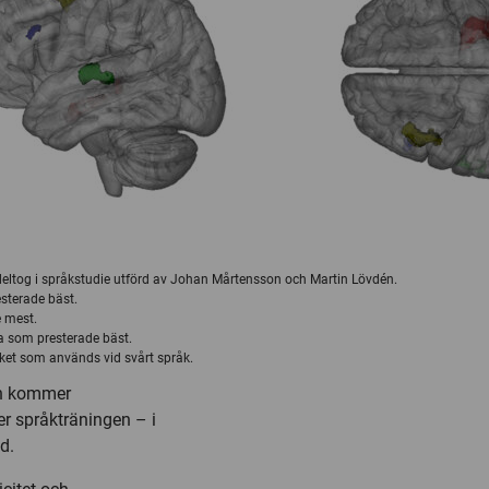
deltog i språkstudie utförd av Johan Mårtensson och Martin Lövdén.
sterade bäst.
 mest.
a som presterade bäst.
erket som används vid svårt språk.
an kommer
r språkträningen – i
d.