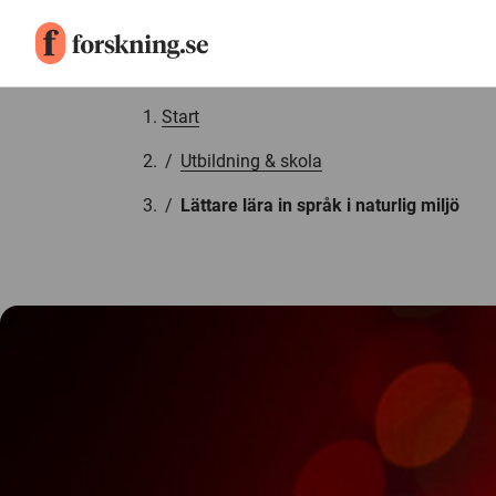
Gå till innehåll
Start
/
Utbildning & skola
/
Lättare lära in språk i naturlig miljö