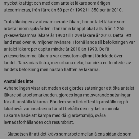
mycket kraftigt och med dem antalet läkare som årligen
utexamineras, från färre än 50 per år 1992 till 350 per år 2010.
Trots ökningen av utexaminerade läkare, har antalet läkare som
arbetar inom sjukvården i Tanzania knappt ökat alls, från 1 265
yrkesverksamma läkare år 1990 till 1 299 läkare år 2010. Detta i ett
land med över 40 miljoner invånare. I förhållande till befolkningen var
antalet läkare per capita mindre år 2010 än 1990. De få
yrkesverksamma läkarna var dessutom ojämnt fördelade över
landet. Tanzanias östra, mer urbana delar, har cirka en femtedel av
landets befolkning men nästan hälften av läkarna.
Anställdes inte
Avhandlingen visar att medan det gjordes satsningar att öka antalet
läkare på arbetsmarknaden, gjordes inga motsvarande satsningar
för att anställa läkarna. För dem som fick offentlig anställning på
lokal nivå, var insatserna för att behålla dem i yrket minimala.
Läkarna hade att kämpa med dålig arbetsmiljö, svåra
levnadsförhållanden och resursbrist.
– Slutsatsen är att det krävs samarbete mellan å ena sidan de som