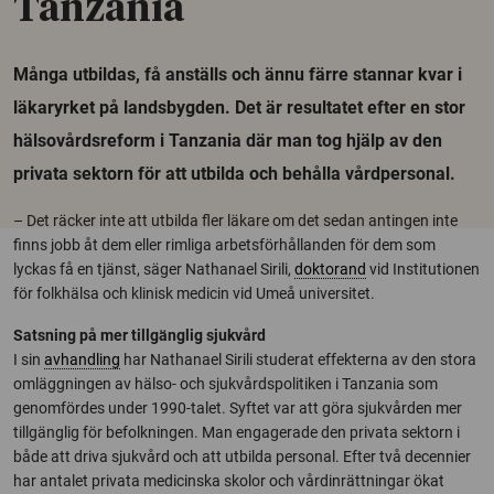
Tanzania
Många utbildas, få anställs och ännu färre stannar kvar i
läkaryrket på landsbygden. Det är resultatet efter en stor
hälsovårdsreform i Tanzania där man tog hjälp av den
privata sektorn för att utbilda och behålla vårdpersonal.
– Det räcker inte att utbilda fler läkare om det sedan antingen inte
finns jobb åt dem eller rimliga arbetsförhållanden för dem som
lyckas få en tjänst, säger Nathanael Sirili,
doktorand
vid Institutionen
för folkhälsa och klinisk medicin vid Umeå universitet.
Satsning på mer tillgänglig sjukvård
I sin
avhandling
har Nathanael Sirili studerat effekterna av den stora
omläggningen av hälso- och sjukvårdspolitiken i Tanzania som
genomfördes under 1990-talet. Syftet var att göra sjukvården mer
tillgänglig för befolkningen. Man engagerade den privata sektorn i
både att driva sjukvård och att utbilda personal. Efter två decennier
har antalet privata medicinska skolor och vårdinrättningar ökat