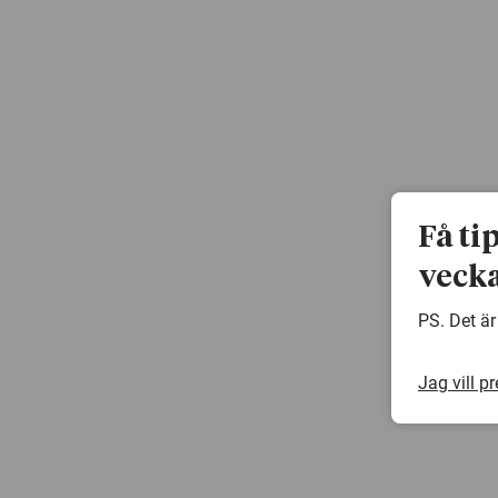
Få ti
vecka
PS. Det är
Jag vill p