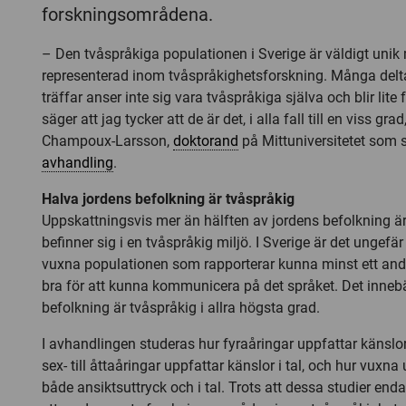
forskningsområdena.
– Den tvåspråkiga populationen i Sverige är väldigt unik
representerad inom tvåspråkighetsforskning. Många del
träffar anser inte sig vara tvåspråkiga själva och blir lite
säger att jag tycker att de är det, i alla fall till en viss gr
Champoux-Larsson,
doktorand
på Mittuniversitetet som s
avhandling
.
Halva jordens befolkning är tvåspråkig
Uppskattningsvis mer än hälften av jordens befolkning är 
befinner sig i en tvåspråkig miljö. I Sverige är det ungefä
vuxna populationen som rapporterar kunna minst ett andra
bra för att kunna kommunicera på det språket. Det innebä
befolkning är tvåspråkig i allra högsta grad.
I avhandlingen studeras hur fyraåringar uppfattar känslor 
sex- till åttaåringar uppfattar känslor i tal, och hur vuxna
både ansiktsuttryck och i tal. Trots att dessa studier end