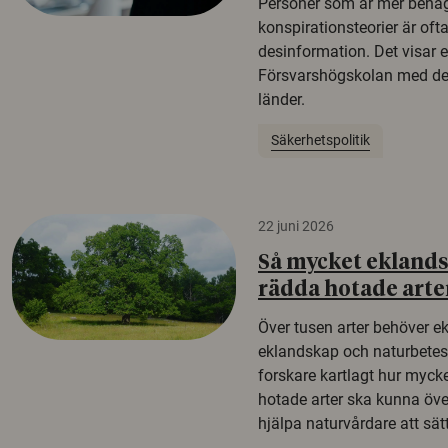
Personer som är mer benäg
konspirationsteorier är oft
desinformation. Det visar e
Försvarshögskolan med del
länder.
Säkerhetspolitik
22 juni 2026
Så mycket eklandsk
rädda hotade arte
Över tusen arter behöver e
eklandskap och naturbetesma
forskare kartlagt hur mycke
hotade arter ska kunna öv
hjälpa naturvårdare att sätta