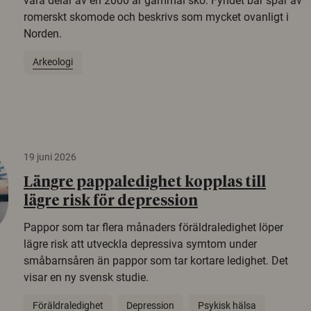
vara delar av en 2000 år gammal sko. Fyndet bär spår av
romerskt skomode och beskrivs som mycket ovanligt i
Norden.
Arkeologi
19 juni 2026
Längre pappaledighet kopplas till
lägre risk för depression
Pappor som tar flera månaders föräldraledighet löper
lägre risk att utveckla depressiva symtom under
småbarnsåren än pappor som tar kortare ledighet. Det
visar en ny svensk studie.
Föräldraledighet
Depression
Psykisk hälsa