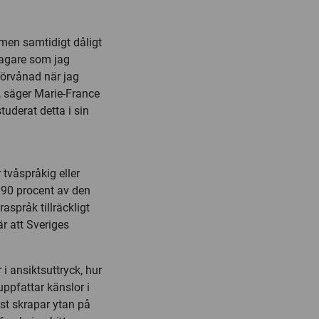
 men samtidigt dåligt
tagare som jag
 förvånad när jag
ad, säger Marie-France
tuderat detta i sin
tvåspråkig eller
r 90 procent av den
språk tillräckligt
r att Sveriges
i ansiktsuttryck, hur
 uppfattar känslor i
ast skrapar ytan på