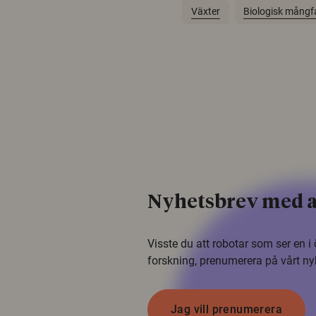
Växter
Biologisk mångf
Nyhetsbrev med a
Visste du att robotar som ser en 
forskning, prenumerera på vårt ny
Jag vill prenumerera