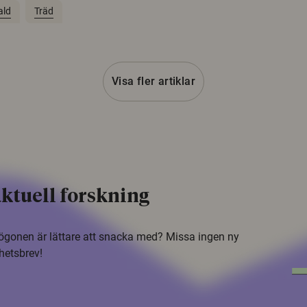
ald
Träd
Visa fler artiklar
ktuell forskning
i ögonen är lättare att snacka med? Missa ingen ny
hetsbrev!