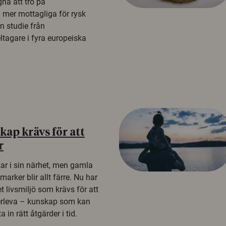
na att tro på
a mer mottagliga för rysk
n studie från
tagare i fyra europeiska
ap krävs för att
r
kar i sin närhet, men gamla
rker blir allt färre. Nu har
t livsmiljö som krävs för att
erleva – kunskap som kan
 in rätt åtgärder i tid.