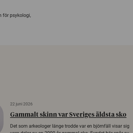
för psykologi,
22 juni 2026
Gammalt skinn var Sveriges äldsta sko
Det som arkeologer länge trodde var en björnfäll visar sig