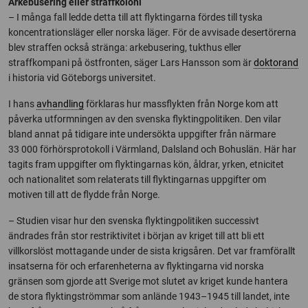
Arkebusering eller straffkoloni
– I många fall ledde detta till att flyktingarna fördes till tyska
koncentrationsläger eller norska läger. För de avvisade desertörerna
blev straffen också stränga: arkebusering, tukthus eller
straffkompani på östfronten, säger Lars Hansson som är
doktorand
i historia vid Göteborgs universitet.
I hans
avhandling
förklaras hur massflykten från Norge kom att
påverka utformningen av den svenska flyktingpolitiken. Den vilar
bland annat på tidigare inte undersökta uppgifter från närmare
33 000 förhörsprotokoll i Värmland, Dalsland och Bohuslän. Här har
tagits fram uppgifter om flyktingarnas kön, åldrar, yrken, etnicitet
och nationalitet som relaterats till flyktingarnas uppgifter om
motiven till att de flydde från Norge.
– Studien visar hur den svenska flyktingpolitiken successivt
ändrades från stor restriktivitet i början av kriget till att bli ett
villkorslöst mottagande under de sista krigsåren. Det var framförallt
insatserna för och erfarenheterna av flyktingarna vid norska
gränsen som gjorde att Sverige mot slutet av kriget kunde hantera
de stora flyktingströmmar som anlände 1943–1945 till landet, inte