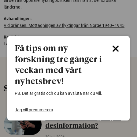
till den allt öppnare flyktingpolitiken från främst de nordiska
länderna.
Avhandlingen:
Vid gränsen. Mottagningen av flyktingar från Norge 1940–1945
Kontakt:
Lars Hansson,
lars.hansson@gu.se
Få tips om ny
forskning tre gånger i
veckan med vårt
nyhetsbrev!
Senaste nytt
PS. Det är gratis och du kan avsluta när du vill.
Jag vill prenumerera
Varför tror vissa på rysk
desinformation?