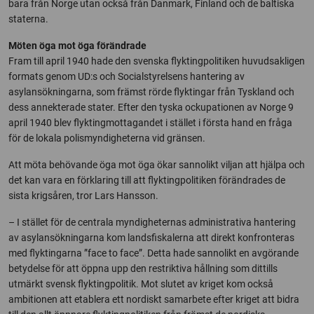
bara från Norge utan också från Danmark, Finland och de baltiska
staterna.
Möten öga mot öga förändrade
Fram till april 1940 hade den svenska flyktingpolitiken huvudsakligen
formats genom UD:s och Socialstyrelsens hantering av
asylansökningarna, som främst rörde flyktingar från Tyskland och
dess annekterade stater. Efter den tyska ockupationen av Norge 9
april 1940 blev flyktingmottagandet i stället i första hand en fråga
för de lokala polismyndigheterna vid gränsen.
Att möta behövande öga mot öga ökar sannolikt viljan att hjälpa och
det kan vara en förklaring till att flyktingpolitiken förändrades de
sista krigsåren, tror Lars Hansson.
– I stället för de centrala myndigheternas administrativa hantering
av asylansökningarna kom landsfiskalerna att direkt konfronteras
med flyktingarna ”face to face”. Detta hade sannolikt en avgörande
betydelse för att öppna upp den restriktiva hållning som dittills
utmärkt svensk flyktingpolitik. Mot slutet av kriget kom också
ambitionen att etablera ett nordiskt samarbete efter kriget att bidra