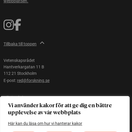
webbplatsen.
Tillbaka till toppen
Vetenskapsrådet
Hantverkargatan 11 B
112 21 Stockholm
E-post:
red@forskning.se
Tillgänglighet
Vi använder kakor för att ge dig en bättre
upplevelse av vår webbplats
Ett initiativ av
Vetenskapsrådet
Här kan du läsa om hur vi hanterar kakor