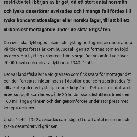
restriktivitet i början av kriget, då ett stort antal norrmän
och tyska desertörer avvisades och i många fall fördes till
tyska koncentrationsläger eller norska läger, till att bli ett
villkorslöst mottagande under de sista krigsåren.
Den svenska flyktingpolitiken och flyktingmottagningen under andra
världskrigets första år kom huvudsakligen att formas som en följd
av den stora flyktingströmmen från Norge. Denna omfattade över
70 000 civila och militära flyktingar 1940–1945.
Det var landsfiskalerna vid gränsen som fick svara för mottagandet
och den fortsatta inlotsningen till de olika läger som upprättades för
olika kategorier av flyktingar under krigsåren. Det var en omfattande
arbetsuppgift som lades på de 26 landsfiskalsdistrikten utmed den
163 mil långa gränsen och den genomfördes under stor press med
knappa resurser.
Under 1940–1942 avvisades samtidigt ett stort antal norrmän och
tyska desertörer vid gränsen.