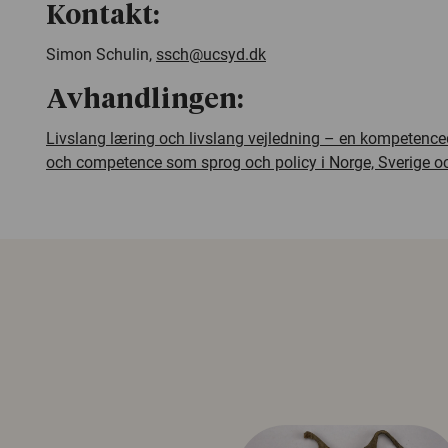
Kontakt:
Simon Schulin,
ssch@ucsyd.dk
Avhandlingen:
Livslang læring och livslang vejledning – en kompetenc
och competence som sprog och policy i Norge, Sverige 