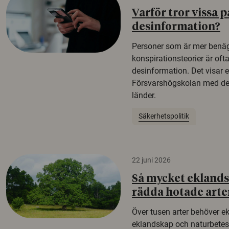
Varför tror vissa p
desinformation?
Personer som är mer benäg
konspirationsteorier är oft
desinformation. Det visar e
Försvarshögskolan med del
länder.
Säkerhetspolitik
22 juni 2026
Så mycket eklandsk
rädda hotade arte
Över tusen arter behöver e
eklandskap och naturbetesma