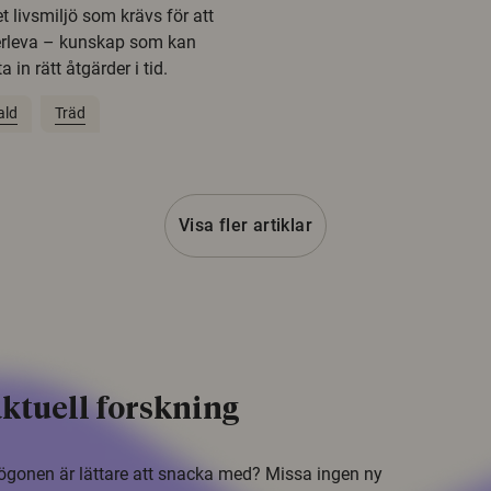
t livsmiljö som krävs för att
erleva – kunskap som kan
 in rätt åtgärder i tid.
ald
Träd
Visa fler artiklar
ktuell forskning
i ögonen är lättare att snacka med? Missa ingen ny