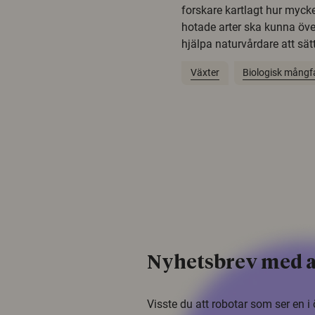
forskare kartlagt hur mycke
hotade arter ska kunna öv
hjälpa naturvårdare att sätta
Växter
Biologisk mångf
Nyhetsbrev med a
Visste du att robotar som ser en 