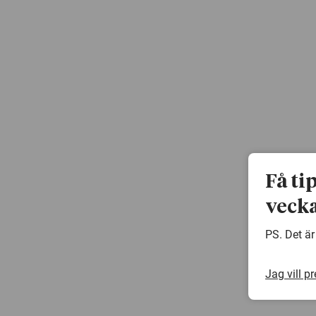
Få ti
vecka
PS. Det är
Jag vill p