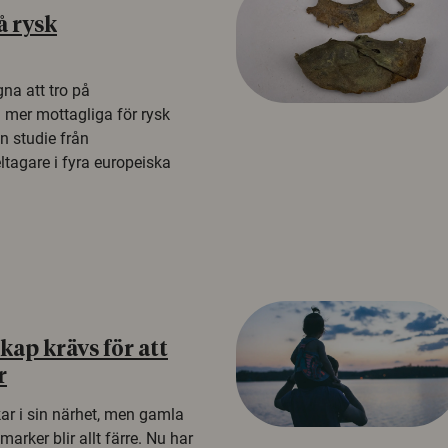
å rysk
na att tro på
a mer mottagliga för rysk
n studie från
tagare i fyra europeiska
ap krävs för att
r
kar i sin närhet, men gamla
rker blir allt färre. Nu har