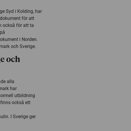
ge Syd i Kolding, har
 dokument för att
 också för att ta
 på
dokument i Norden.
nmark och Sverige.
ge och
de alla
mark har
formell utbildning
 finns också ett
lin. I Sverige ger