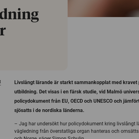
ldning
r
t
Livslångt lärande är starkt sammankopplat med kravet 
utbildning. Det visas i en färsk studie, vid Malmö univer
policydokument från EU, OECD och UNESCO och jämför
sjösatts i de nordiska länderna.
– Jag har undersökt hur policydokument kring livslångt 
vägledning från överstatliga organ hanteras och omsätts
och Norge, säger Simon Schulin.