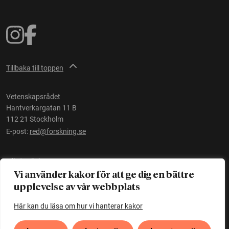
Tillbaka till toppen
Vetenskapsrådet
Hantverkargatan 11 B
112 21 Stockholm
E-post:
red@forskning.se
Tillgänglighet
Vi använder kakor för att ge dig en bättre
upplevelse av vår webbplats
Ett initiativ av
Vetenskapsrådet
Här kan du läsa om hur vi hanterar kakor