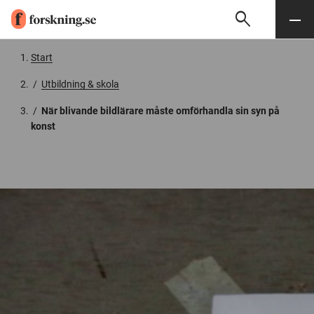
search
Sök
Meny
Gå till innehåll
Start
/
Utbildning & skola
/
När blivande bildlärare måste omförhandla sin syn på
konst