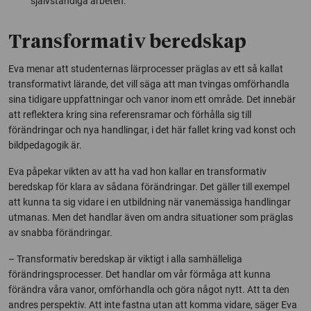
självständiga arbeten.
Transformativ beredskap
Eva menar att studenternas lärprocesser präglas av ett så kallat
transformativt lärande, det vill säga att man tvingas omförhandla
sina tidigare uppfattningar och vanor inom ett område. Det innebär
att reflektera kring sina referensramar och förhålla sig till
förändringar och nya handlingar, i det här fallet kring vad konst och
bildpedagogik är.
Eva påpekar vikten av att ha vad hon kallar en transformativ
beredskap för klara av sådana förändringar. Det gäller till exempel
att kunna ta sig vidare i en utbildning när vanemässiga handlingar
utmanas. Men det handlar även om andra situationer som präglas
av snabba förändringar.
– Transformativ beredskap är viktigt i alla samhälleliga
förändringsprocesser. Det handlar om vår förmåga att kunna
förändra våra vanor, omförhandla och göra något nytt. Att ta den
andres perspektiv. Att inte fastna utan att komma vidare, säger Eva