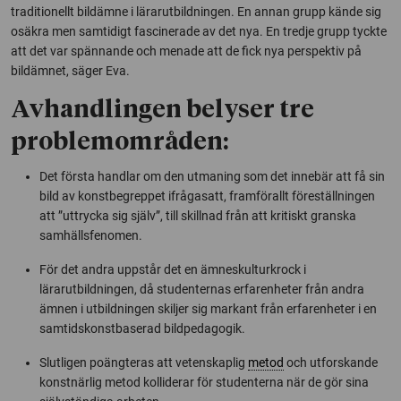
traditionellt bildämne i lärarutbildningen. En annan grupp kände sig
osäkra men samtidigt fascinerade av det nya. En tredje grupp tyckte
att det var spännande och menade att de fick nya perspektiv på
bildämnet, säger Eva.
Avhandlingen belyser tre
problemområden:
Det första handlar om den utmaning som det innebär att få sin
bild av konstbegreppet ifrågasatt, framförallt föreställningen
att ”uttrycka sig själv”, till skillnad från att kritiskt granska
samhällsfenomen.
För det andra uppstår det en ämneskulturkrock i
lärarutbildningen, då studenternas erfarenheter från andra
ämnen i utbildningen skiljer sig markant från erfarenheter i en
samtidskonstbaserad bildpedagogik.
Slutligen poängteras att vetenskaplig
metod
och utforskande
konstnärlig metod kolliderar för studenterna när de gör sina