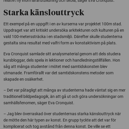
relativt ny inom lärarutbildning och skola, säger Eva Cronquist.
Starka känslouttryck
Ett exempel på en uppgift i en av kurserna var projektet 100m stad.
Uppdraget var att kritiskt undersöka arkitekturen och kulturen på en
vald 100-meterssträcka i en stadsmiljö. Därefter skulle studenterna
gestalta sina resultat med valfri form av konstaktivism på plats.
Eva Cronquist samlade sitt analysmaterial genom att dels studera
kursbloggar, dels spela in lektioner och handledningstillfällen. Hon
såg att många studenter i mötet med samtidskonsten blev
utmanade. Framförallt var det samtidskonstens metoder som
skapade en osäkerhet.
– Det var påtagligt att många av studenterna hade väntat sig en mer
traditionell bildpedagogik, än att gå ut och göra undersökningar om
samhällsfenomen, säger Eva Cronquist.
– Jag blev överraskad över studenternas starka känslouttryck när
de mötte den här typen av konst. En grupp tyckte att det var för
komplicerat och tog avstånd från denna konst. De ville se ett