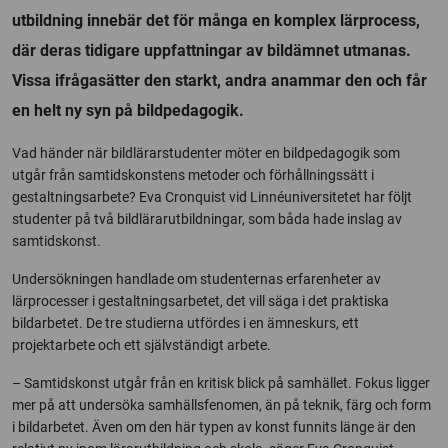
utbildning innebär det för många en komplex lärprocess,
där deras tidigare uppfattningar av bildämnet utmanas.
Vissa ifrågasätter den starkt, andra anammar den och får
en helt ny syn på bildpedagogik.
Vad händer när bildlärarstudenter möter en bildpedagogik som
utgår från samtidskonstens metoder och förhållningssätt i
gestaltningsarbete? Eva Cronquist vid Linnéuniversitetet har följt
studenter på två bildlärarutbildningar, som båda hade inslag av
samtidskonst.
Undersökningen handlade om studenternas erfarenheter av
lärprocesser i gestaltningsarbetet, det vill säga i det praktiska
bildarbetet. De tre studierna utfördes i en ämneskurs, ett
projektarbete och ett självständigt arbete.
– Samtidskonst utgår från en kritisk blick på samhället. Fokus ligger
mer på att undersöka samhällsfenomen, än på teknik, färg och form
i bildarbetet. Även om den här typen av konst funnits länge är den