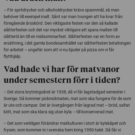
– För spritdrycker och alkoholdrycker krävs spannmål, så man
behöver till exempel malt. Sånt var man tvungen att ha kvar från
föregående årsskörd. Den viktigaste festen var den så kallade
slåtterfesten och det var mycket viktigare att spara malten till
slåtteröl än till en midsommarfest. Slåtterfesten var en form av
ersättning, i det gamla bondesamhället var slåtterfesten betalningen
för arbetet – ungefär som att vi nu bjuder på pizza om vi får
flytthjälp.
Vad hade vi har för matvanor
under semestern förr i tiden?
– Det stora brytningsåret är 1938, då vi får lagstadgad semester i
Sverige. Då kommer picknickmaten, mat som ska fungera för de som
är ute och campar. Det är övergången från lagrad mat – bröd, saltat
kött, mat som ska klara sig utan kyla – till konserverad mat.
– Det som verkligen förändrar matkulturen i stort är kylskåpet och
frysen, som kommer in i svenska hem kring 1950-talet. Då får vi