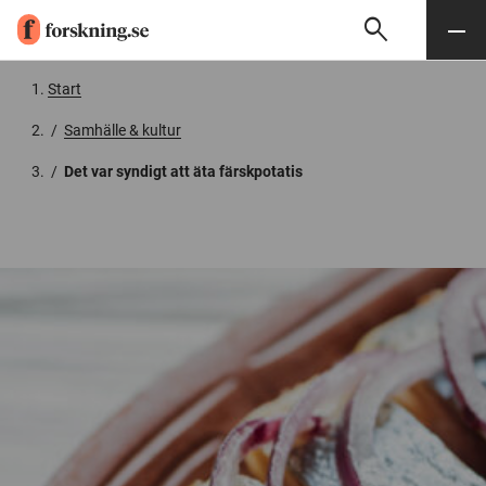
search
Sök
Meny
Gå till innehåll
Start
/
Samhälle & kultur
/
Det var syndigt att äta färskpotatis