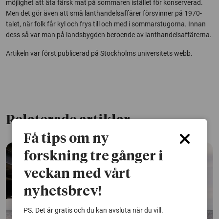
möjlighet att äta färsk mat på sommaren istället för konserverad.
Men det gör även att små lanthandelsaffärer försvinner på 1970-
talet, när folk får kyl och frys till och med i sommarstugorna. Innan
dess så var man på landsbygden beroende av lanthandelsaffärerna.
Artikeln var först publicerad på Stockholms universitets webb.
Relaterade artiklar
Få tips om ny
forskning tre gånger i
veckan med vårt
nyhetsbrev!
PS. Det är gratis och du kan avsluta när du vill.