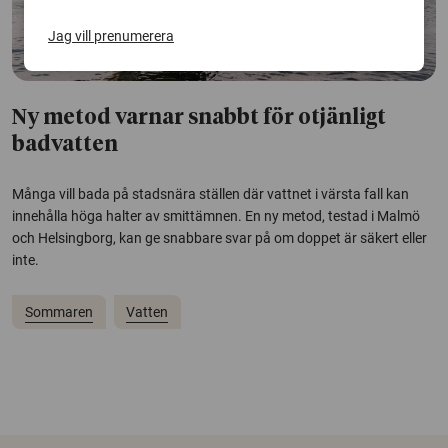
Jag vill prenumerera
Ny metod varnar snabbt för otjänligt
badvatten
Många vill bada på stadsnära ställen där vattnet i värsta fall kan
innehålla höga halter av smittämnen. En ny metod, testad i Malmö
och Helsingborg, kan ge snabbare svar på om doppet är säkert eller
inte.
Sommaren
Vatten