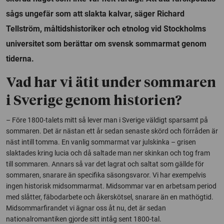
sågs ungefär som att slakta kalvar, säger Richard
Tellström, måltidshistoriker och etnolog vid Stockholms
universitet som berättar om svensk sommarmat genom
tiderna.
Vad har vi ätit under sommaren
i Sverige genom historien?
– Före 1800-talets mitt så lever man i Sverige väldigt sparsamt på
sommaren. Det är nästan ett år sedan senaste skörd och förråden är
näst intill tomma. En vanlig sommarmat var julskinka – grisen
slaktades kring lucia och då saltade man ner skinkan och tog fram
till sommaren. Annars så var det lagrat och saltat som gällde för
sommaren, snarare än specifika säsongsvaror. Vi har exempelvis
ingen historisk midsommarmat. Midsommar var en arbetsam period
med slåtter, fäbodarbete och åkerskötsel, snarare än en mathögtid.
Midsommarfirandet vi ägnar oss åt nu, det är sedan
nationalromantiken gjorde sitt intåg sent 1800-tal.