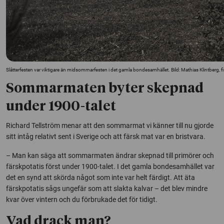
Slåtterfesten var viktigare än midsommarfesten i det gamla bondesamhället. Bild: Mathias Klintberg
Sommarmaten byter skepnad
under 1900-talet
Richard Tellström menar att den sommarmat vi känner till nu gjorde
sitt intåg relativt sent i Sverige och att färsk mat var en bristvara.
– Man kan säga att sommarmaten ändrar skepnad till primörer och
färskpotatis först under 1900-talet. I det gamla bondesamhället var
det en synd att skörda något som inte var helt färdigt. Att äta
färskpotatis sågs ungefär som att slakta kalvar – det blev mindre
kvar över vintern och du förbrukade det för tidigt.
Vad drack man?