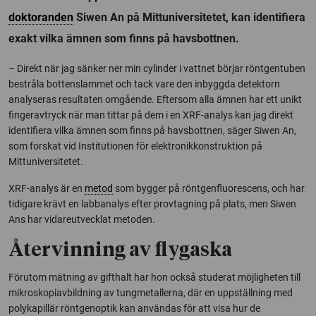
doktoranden
Siwen An på Mittuniversitetet, kan identifiera
exakt vilka ämnen som finns på havsbottnen.
– Direkt när jag sänker ner min cylinder i vattnet börjar röntgentuben
bestråla bottenslammet och tack vare den inbyggda detektorn
analyseras resultaten omgående. Eftersom alla ämnen har ett unikt
fingeravtryck när man tittar på dem i en XRF-analys kan jag direkt
identifiera vilka ämnen som finns på havsbottnen, säger Siwen An,
som forskat vid Institutionen för elektronikkonstruktion på
Mittuniversitetet.
XRF-analys är en
metod
som bygger på röntgenfluorescens, och har
tidigare krävt en labbanalys efter provtagning på plats, men Siwen
Ans har vidareutvecklat metoden.
Återvinning av flygaska
Förutom mätning av gifthalt har hon också studerat möjligheten till
mikroskopiavbildning av tungmetallerna, där en uppställning med
polykapillär röntgenoptik kan användas för att visa hur de