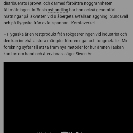
distribuerats i provet, och därmed förbättra noggrannheten i
fältmätningen. Inför sin
avhandling
har hon också genomfört
mätningar på lakvatten vid Blåbergets avfallsanläggning i Sundsvall
och på flygaska från avfallspannan i Korstaverket.
– Flygaska är en restprodukt från rökgasreningen vid industrier och
den kan innehålla stora mängder föroreningar och tungmetaller. Min
forskning syftar till att ta fram nya metoder för hur ämnen i askan
kan tas om hand och återvinnas, säger Siwen An.