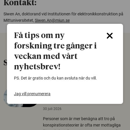
Kontakt:
Siwen An, doktorand vid Institutionen för elektronikkonstruktion på
Mittuniversitetet,
Siwen.An@miun.se
Få tips om ny
forskning tre gånger i
veckan med vårt
Senaste nytt
nyhetsbrev!
PS. Det är gratis och du kan avsluta när du vill.
Varför tror vissa på rysk
Jag vill prenumerera
desinformation?
30 juli 2026
Personer som är mer benägna att tro på
konspirationsteorier är ofta mer mottagliga