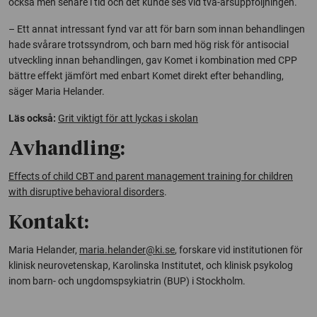
också men senare i tid och det kunde ses vid två-årsuppföljningen.
– Ett annat intressant fynd var att för barn som innan behandlingen
hade svårare trotssyndrom, och barn med hög risk för antisocial
utveckling innan behandlingen, gav Komet i kombination med CPP
bättre effekt jämfört med enbart Komet direkt efter behandling,
säger Maria Helander.
Läs också:
Grit viktigt för att lyckas i skolan
Avhandling:
Effects of child CBT and parent management training for children
with disruptive behavioral disorders
.
Kontakt:
Maria Helander,
maria.helander@ki.se
, forskare vid institutionen för
klinisk neurovetenskap, Karolinska Institutet, och klinisk psykolog
inom barn- och ungdomspsykiatrin (BUP) i Stockholm.