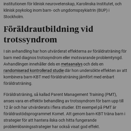
institutionen för klinisk neurovetenskap, Karolinska Institutet, och
klinisk psykolog inom barn- och ungdomspsykiatrin (BUP) i
Stockholm.
Föräldrautbildning vid
trotssyndrom
I sin avhandling har hon utvärderat effekterna av föräldraträning för
barn med diagnos trotssyndrom eller motsvarande problemtyngd.
Avhandlingen innehåller dels en
metaanalys
och dels en
randomiserad kontrollerad studie
där hon undersökte effekten av att
kombinera barn-KBT med föräldraträning jämfört med enbart
föräldraträning.
Föräldraträning, så kallad Parent Management Training (PMT),
anses vara en effektiv behandling av trotssyndrom för barn upp till
12 år och har utvärderats i flera studier. Ett exempel på PMT är
föräldrastödsprogrammet Komet. Att genom barn-KBT träna barn i
strategier för att hantera ilska och hitta fungerande
problemlösningsstrategier har också visat god effekt.