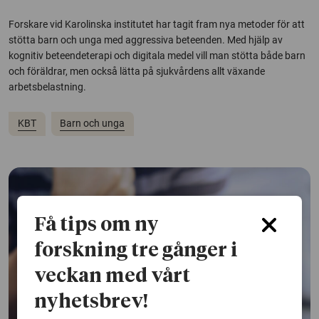
Forskare vid Karolinska institutet har tagit fram nya metoder för att
stötta barn och unga med aggressiva beteenden. Med hjälp av
kognitiv beteendeterapi och digitala medel vill man stötta både barn
och föräldrar, men också lätta på sjukvårdens allt växande
arbetsbelastning.
KBT
Barn och unga
Få tips om ny
forskning tre gånger i
veckan med vårt
nyhetsbrev!