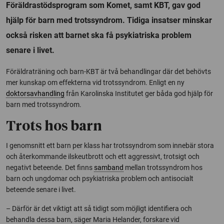
Föräldrastödsprogram som Komet, samt KBT, gav god
hjälp för barn med trotssyndrom. Tidiga insatser minskar
också risken att barnet ska få psykiatriska problem
senare i livet.
Föräldraträning och barn-KBT är två behandlingar där det behövts
mer kunskap om effekterna vid trotssyndrom. Enligt en ny
doktorsavhandling
från Karolinska Institutet ger båda god hjälp för
barn med trotssyndrom.
Trots hos barn
I genomsnitt ett barn per klass har trotssyndrom som innebär stora
och återkommande ilskeutbrott och ett aggressivt, trotsigt och
negativt beteende. Det finns
samband
mellan trotssyndrom hos
barn och ungdomar och psykiatriska problem och antisocialt
beteende senare i livet.
– Därför är det viktigt att så tidigt som möjligt identifiera och
behandla dessa barn, säger Maria Helander, forskare vid