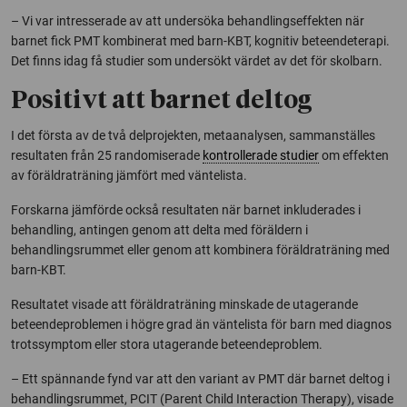
– Vi var intresserade av att undersöka behandlingseffekten när
barnet fick PMT kombinerat med barn-KBT, kognitiv beteendeterapi.
Det finns idag få studier som undersökt värdet av det för skolbarn.
Positivt att barnet deltog
I det första av de två delprojekten, metaanalysen, sammanställes
resultaten från 25 randomiserade
kontrollerade studier
om effekten
av föräldraträning jämfört med väntelista.
Forskarna jämförde också resultaten när barnet inkluderades i
behandling, antingen genom att delta med föräldern i
behandlingsrummet eller genom att kombinera föräldraträning med
barn-KBT.
Resultatet visade att föräldraträning minskade de utagerande
beteendeproblemen i högre grad än väntelista för barn med diagnos
trotssymptom eller stora utagerande beteendeproblem.
– Ett spännande fynd var att den variant av PMT där barnet deltog i
behandlingsrummet, PCIT (Parent Child Interaction Therapy), visade