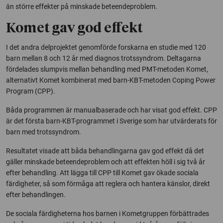
än större effekter på minskade beteendeproblem.
Komet gav god effekt
I det andra delprojektet genomförde forskarna en studie med 120
barn mellan 8 och 12 år med diagnos trotssyndrom. Deltagarna
fördelades slumpvis mellan behandling med PMT-metoden Komet,
alternativt Komet kombinerat med barn-KBT-metoden
Coping Power
Program
(CPP).
Båda programmen är manualbaserade och har visat god effekt. CPP
är det första barn-KBT-programmet i Sverige som har utvärderats för
barn med trotssyndrom.
Resultatet visade att båda behandlingarna gav god effekt då det
gäller minskade beteendeproblem och att effekten höll i sig två år
efter behandling. Att lägga till CPP till Komet gav ökade sociala
färdigheter, så som förmåga att reglera och hantera känslor, direkt
efter behandlingen.
De sociala färdigheterna hos barnen i Kometgruppen förbättrades