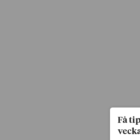
Få ti
vecka