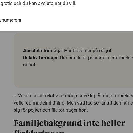
mer språkorienterade områdena. Ungdomar väljer oftare
 gratis och du kan avsluta när du vill.
jämförelsevis bättre på, där deras relativa förmåga är hög
nödvändigtvis den absoluta förmågan. Men studien visar 
renumerera
förklarar könsskillnader i valen.
Absoluta förmåga
: Hur bra du är på något.
Relativ förmåga
: Hur bra du är på något i jämförel
annat.
– Vi kan se att relativ förmåga är viktig. Är du jämförels
väljer du matteinriktning. Men vad jag ser är att den här ef
sig för pojkar och flickor, säger hon.
Familjebakgrund inte heller