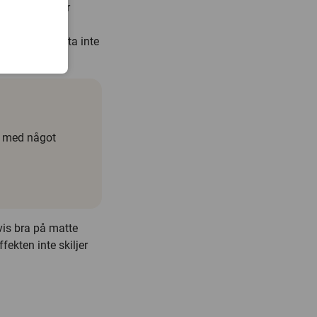
 områden de är
re – inte
också att detta inte
se med något
evis bra på matte
fekten inte skiljer