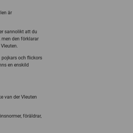
len är
 sannolikt att du
r, men den förklarar
 Vleuten.
pojkars och flickors
inns en enskild
ke van der Vleuten
könsnormer, föräldrar,