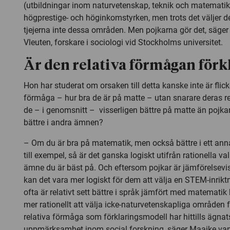
(utbildningar inom naturvetenskap, teknik och matematik).
högprestige- och höginkomstyrken, men trots det väljer
tjejerna inte dessa områden. Men pojkarna gör det, säge
Vleuten, forskare i sociologi vid Stockholms universitet.
Är den relativa förmågan förk
Hon har studerat om orsaken till detta kanske inte är fli
förmåga – hur bra de är på matte – utan snarare deras re
de – i genomsnitt – visserligen bättre på matte än pojk
bättre i andra ämnen?
– Om du är bra på matematik, men också bättre i ett an
till exempel, så är det ganska logiskt utifrån rationella val
ämne du är bäst på. Och eftersom pojkar är jämförelsevis
kan det vara mer logiskt för dem att välja en STEM-inriktn
ofta är relativt sett bättre i språk jämfört med matematik
mer rationellt att välja icke-naturvetenskapliga områden
relativa förmåga som förklaringsmodell har hittills ägnat
uppmärksamhet inom social forskning, säger Maaike van