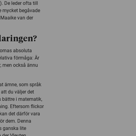
 De leder ofta till
 de mycket begåvade
r Maaike van der
laringen?
ckornas absoluta
lativa förmåga: Är
ar, men också ännu
nat ämne, som språk
 att du väljer det
 bättre i matematik,
ing. Eftersom flickor
 kan det därför vara
 för dem. Denna
s ganska lite
 der Vleuten.