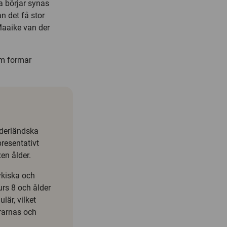
na börjar synas
n det få stor
Maaike van der
om formar
ederländska
presentativt
xen ålder.
ykiska och
urs 8 och ålder
lär, vilket
drarnas och