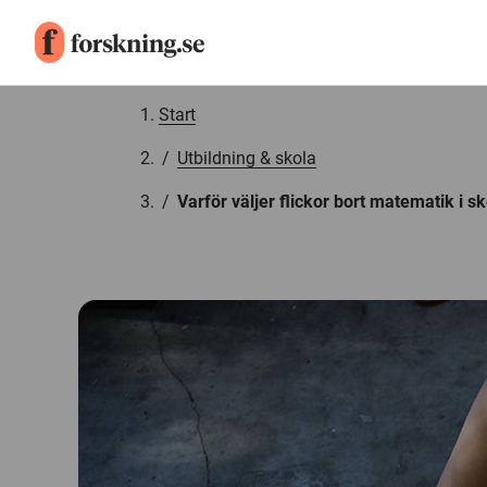
Gå till innehåll
Start
/
Utbildning & skola
/
Varför väljer flickor bort matematik i s