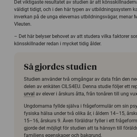
Det viktigaste resultatet av studien är att könsskillnader
väldigt tidigt, och i den här typen av utbildningssystem ka
inverkan på de unga elevernas utbildningsvägar, menar 
Vleuten.
– Det här belyser behovet av att studera vilka faktorer s
könsskillnader redan i mycket tidig ålder.
Så gjordes studien
Studien använder två omgångar av data från den n
delen av enkäten CILS4EU. Denna studie följer ett re
urval
av elever i årskurs åtta, från tonåren till ung vu
Ungdomarna fyllde själva i frågeformulär om sin ps
fysiska hälsa under två olika år, i åldern 14–15, årsk
15–16, årskurs 9. Även föräldrar fyller i ett frågeformu
gjorde det möjligt för studien att ta hänsyn till föräl
familjens egenskaper och bakgrund.