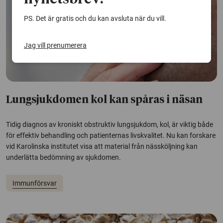
PS. Det är gratis och du kan avsluta när du vill.
Jag vill prenumerera
Lungsjukdomen kol kan spåras i näsan
Tidig diagnos av kroniskt obstruktiv lungsjukdom, kol, är viktig både
för effektiv behandling och patienternas livskvalitet. Nu kan forskare
vid Karolinska institutet visa att material från nässköljning kan
underlätta bedömning av sjukdomen.
Immunförsvar