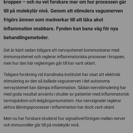
kroppen – och nu vet forskare mer om hur processen går
till på molekylär nivå. Genom att stimulera vagusnerven
frigörs ämnen som medverkar till att läka akut
inflammation snabbare. Fynden kan bana väg för nya
behandlingsmetoder.
Det är känt sedan tidigare att nervsystemet kommunicerar med
immunsystemet och reglerar inflammatoriska processer i kroppen,
men hur den här regleringen går till har varit oklart.
Tidigare forskning vid Karolinska institutet har visat att elektrisk
stimulering av den så kallade vagusnerven i det autonoma
nervsystemet kan dämpa inflammation. Sådan nervstimulering har
med goda resultat använts i studier av patienter med inflammatorisk
tarmsjukdom och ledgångsreumatism. Hur nervsignaler reglerar
aktiva läkningsprocesser i inflammation har dock varit okänt.
Men nu har forskare studerat hur signalöverföringen mellan nerver
och immunceller går till på molekylär nivå.