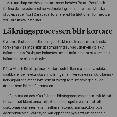
– Mer kunskap om dessa mekanismer behövs för att förstå och
förfina de metoder med nervstimulering som nu testas i kliniska
studier, säger April Caravaca, forskare vid Institutionen för medicin
vid Karolinska institutet.
Läkningsprocessen blir kortare
Genom att studera celler och genetiskt modifierade möss kunde
forskarna visa att elektrisk stimulering av vagusnerven vid akut
inflammation förskjuter balansen mellan inflammatoriska och anti-
inflammatoriska molekyler.
På så vis blir läkningsfasen kortare och inflammationen avslutas
snabbare. Den elektriska stimuleringen aktiverade en särskild kemisk
nervsignal och ett enzym som är viktigt för tillverkningen av de
ämnen som läker inflammation.
– Inflammation och efterföljande läkningsprocess är centralt för vårt
försvar mot bland annat infektioner och spelar en central roll i
sjukdomar som reumatism, inflammatorisk tarmsjukdom och
åderförkalkning. Våra fynd kan öppna för nya sätt att behandla