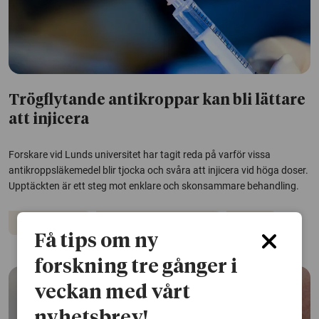
Trögflytande antikroppar kan bli lättare
att injicera
Forskare vid Lunds universitet har tagit reda på varför vissa
antikroppsläkemedel blir tjocka och svåra att injicera vid höga doser.
Upptäckten är ett steg mot enklare och skonsammare behandling.
Immunförsvar
Autoimmuna sjukdomar
Cancer
Få tips om ny
forskning tre gånger i
veckan med vårt
nyhetsbrev!