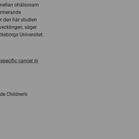
r mellan ohälsosam
larmerande
r den här studien
tvecklingen, säger
teborgs Universitet.
specific cancer in
de Children’s