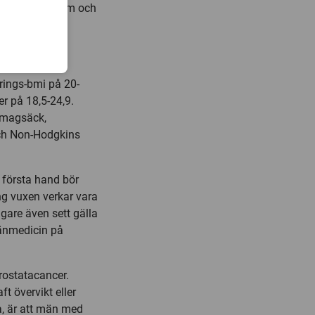
leukemi, myelom och
ikt
trings-bmi på 20-
er på 18,5-24,9.
, magsäck,
och Non-Hodgkins
i första hand bör
ng vuxen verkar vara
igare även sett gälla
änmedicin på
rostatacancer.
t övervikt eller
a, är att män med