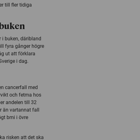
till fler tidiga
i buken
 i buken, däribland
ill fyra gånger högre
 ut att förklara
Sverige i dag.
len cancerfall med
ervikt och fetma hos
r andelen till 32
r än vartannat fall
gt bmi i övre
ka risken att det ska