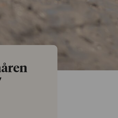
nåren
7