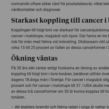
normalvikt oftare söker vård för prostatabesvär, vilket leder 
vårdkontakter och diagnoser.
Starkast koppling till cancer 
Kopplingen till högt bmi var starkast för cancersjukdomar
cancer i matstrupe, magsäck och njure. Där fanns en tre t
risk för män med fetma vid mönstring. Ohälsosam vikt såg
cirka 15 till 25 procent av fallen av dessa cancerformer i 
Ökning väntas
På 30 års sikt väntar enligt forskarna en ökning av ande
koppling till högt bmi i övre tonåren, beräknat utifrån öv
dagens 18-åriga män i Sverige. För cancer i magsäck stige
procent och för cancer i matstrupe till 37. I USA skulle me
av dessa två cancerformer om 30 år kunna kopplas till hö
tonåren.
– Att etablera övervikt och fetma redan i unga år verkar ö