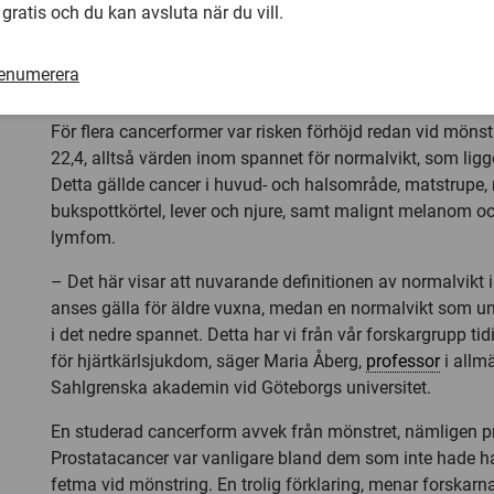
 gratis och du kan avsluta när du vill.
urinblåsa. Riskökningen gällde även malignt melanom, 
lymfom, både Hodgkins och Non-Hodgkins.
renumerera
Högre risk redan vid normalv
För flera cancerformer var risken förhöjd redan vid möns
22,4, alltså värden inom spannet för normalvikt, som ligg
Detta gällde cancer i huvud- och halsområde, matstrupe
bukspottkörtel, lever och njure, samt malignt melanom 
lymfom.
– Det här visar att nuvarande definitionen av normalvikt 
anses gälla för äldre vuxna, medan en normalvikt som u
i det nedre spannet. Detta har vi från vår forskargrupp tid
för hjärtkärlsjukdom, säger Maria Åberg,
professor
i allm
Sahlgrenska akademin vid Göteborgs universitet.
En studerad cancerform avvek från mönstret, nämligen p
Prostatacancer var vanligare bland dem som inte hade haf
fetma vid mönstring. En trolig förklaring, menar forskarn