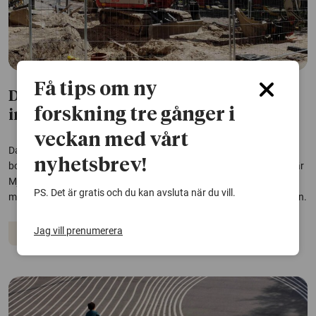
Få tips om ny
Dansk bostadsreform för mer
forskning tre gånger i
integration väcker motstånd
veckan med vårt
Danska myndigheters krafttag mot segregation har resulterat i nya
nyhetsbrev!
bostadsområden. I en avhandling har forskare följt utvecklingen när
Mjölnerparken i Köpenhamn förändrades. Enligt studierna är
PS. Det är gratis och du kan avsluta när du vill.
missnöjet stort bland de boende som känt sig överkörda i processen.
Jag vill prenumerera
Migration och integration
Bostäder