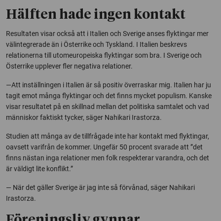
Hälften hade ingen kontakt
Resultaten visar också att i Italien och Sverige anses flyktingar mer
välintegrerade än i Österrike och Tyskland. I Italien beskrevs
relationerna till utomeuropeiska flyktingar som bra. I Sverige och
Österrike upplever fler negativa relationer.
—Att inställningen i Italien är så positiv överraskar mig. Italien har ju
tagit emot många flyktingar och det finns mycket populism. Kanske
visar resultatet på en skillnad mellan det politiska samtalet och vad
människor faktiskt tycker, säger Nahikari Irastorza.
Studien att många av de tillfrågade inte har kontakt med flyktingar,
oavsett varifrån de kommer. Ungefär 50 procent svarade att ”det
finns nästan inga relationer men folk respekterar varandra, och det
är väldigt lite konflikt.”
— När det gäller Sverige är jag inte så förvånad, säger Nahikari
Irastorza.
Föreningsliv gynnar