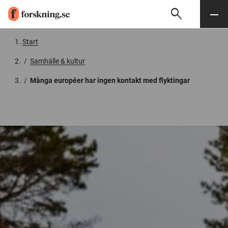
search
Sök
Meny
Gå till innehåll
Start
/
Samhälle & kultur
/
Många européer har ingen kontakt med flyktingar