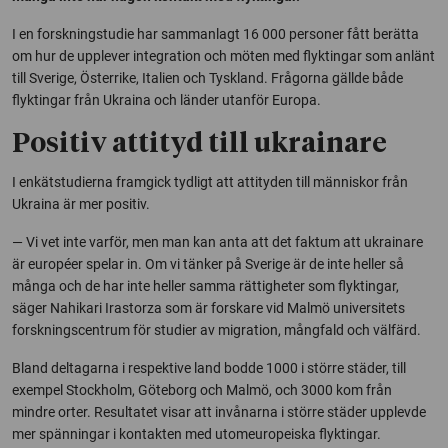
I en forskningstudie har sammanlagt 16 000 personer fått berätta
om hur de upplever integration och möten med flyktingar som anlänt
till Sverige, Österrike, Italien och Tyskland. Frågorna gällde både
flyktingar från Ukraina och länder utanför Europa.
Positiv attityd till ukrainare
I enkätstudierna framgick tydligt att attityden till människor från
Ukraina är mer positiv.
— Vi vet inte varför, men man kan anta att det faktum att ukrainare
är européer spelar in. Om vi tänker på Sverige är de inte heller så
många och de har inte heller samma rättigheter som flyktingar,
säger Nahikari Irastorza som är forskare vid Malmö universitets
forskningscentrum för studier av migration, mångfald och välfärd.
Bland deltagarna i respektive land bodde 1000 i större städer, till
exempel Stockholm, Göteborg och Malmö, och 3000 kom från
mindre orter. Resultatet visar att invånarna i större städer upplevde
mer spänningar i kontakten med utomeuropeiska flyktingar.