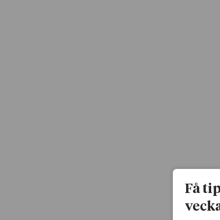
Få ti
vecka