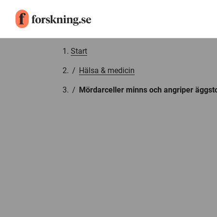
Gå till innehåll
Start
/
Hälsa & medicin
/
Mördarceller minns och angriper äggs