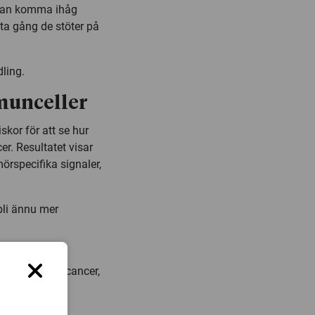
n kan komma ihåg
sta gång de stöter på
ling.
munceller
kor för att se hur
r. Resultatet visar
rspecifika signaler,
bli ännu mer
ntial inom
lad äggstockscancer,
riemedicin på