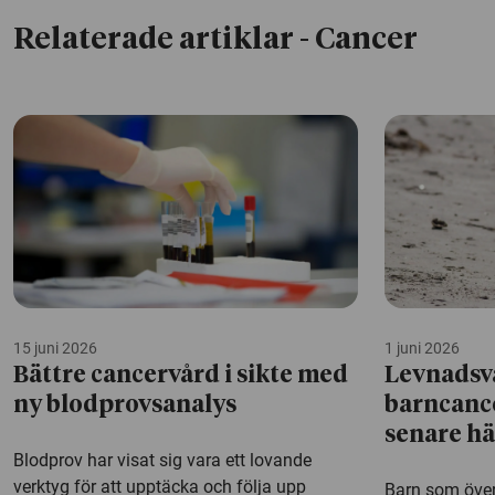
Relaterade artiklar
- Cancer
15 juni 2026
1 juni 2026
Bättre cancervård i sikte med
Levnadsv
ny blodprovsanalys
barncanc
senare h
Blodprov har visat sig vara ett lovande
verktyg för att upptäcka och följa upp
Barn som över