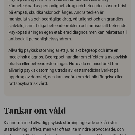
kännetecknad av personlighetsdrag och beteenden såsom brist
på empati, skuldkänslor och ånger. Andra tecken är
manipulativa och bedrägliga drag, vältalighet och en grandios
självbild, samt tidiga beteendeproblem och antisocialt beteende.
Psykopati är ingen egen etablerad diagnos men kan relateras till
antisocialt personlighetssyndrom.
Allvarlig psykisk störning är ett juridiskt begrepp och inte en
medicinsk diagnos. Begreppet handlar om effekterna av psykisk
ohälsa eller beteendestörningar. Huruvida en misstänkt har
allvarlig psykisk störning utreds av Rättsmedicinalverket på
uppdrag av domstol, och kan avgöra om det blir fängelse eller
rättspsykiatrisk vård.
Tankar om våld
Kvinnorna med allvarlig psykisk störning agerade också i stor
utsträckning i affekt, men var oftast lite mindre provocerade, och