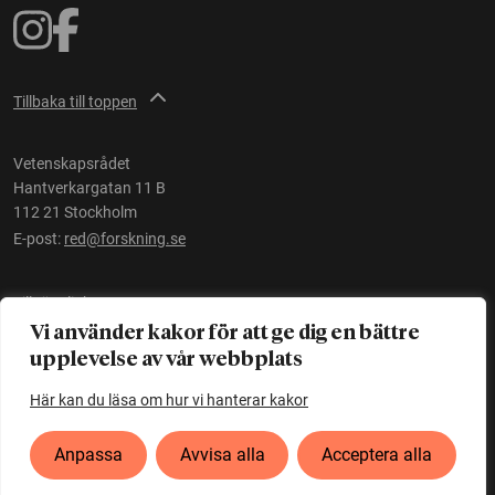
Tillbaka till toppen
Vetenskapsrådet
Hantverkargatan 11 B
112 21 Stockholm
E-post:
red@forskning.se
Tillgänglighet
Vi använder kakor för att ge dig en bättre
upplevelse av vår webbplats
Ett initiativ av
Vetenskapsrådet
Här kan du läsa om hur vi hanterar kakor
Anpassa
Avvisa alla
Acceptera alla