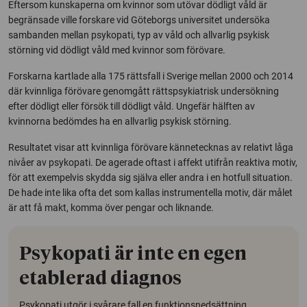
Eftersom kunskaperna om kvinnor som utövar dödligt våld är
begränsade ville forskare vid Göteborgs universitet undersöka
sambanden mellan psykopati, typ av våld och allvarlig psykisk
störning vid dödligt våld med kvinnor som förövare.
Forskarna kartlade alla 175 rättsfall i Sverige mellan 2000 och 2014
där kvinnliga förövare genomgått rättspsykiatrisk undersökning
efter dödligt eller försök till dödligt våld. Ungefär hälften av
kvinnorna bedömdes ha en allvarlig psykisk störning.
Resultatet visar att kvinnliga förövare kännetecknas av relativt låga
nivåer av psykopati. De agerade oftast i affekt utifrån reaktiva motiv,
för att exempelvis skydda sig själva eller andra i en hotfull situation.
De hade inte lika ofta det som kallas instrumentella motiv, där målet
är att få makt, komma över pengar och liknande.
Psykopati är inte en egen
etablerad diagnos
Psykopati utgör i svårare fall en funktionsnedsättning,