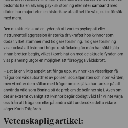
bedömts ha en allvarlig psykisk störning eller inte i
samband
med
dåden har majoriteten en historik av utsatthet för våld, suicidförsök
med mera.
Den nu aktuella studien tyder på att varken psykopati eller
instrumentell aggression är starka drivkrafter hos kvinnor som
dödar, vilket stämmer med tidigare forskning. Tidigare forskning
visar också att kvinnor i högre utsträckning än män har sökt hjälp
innan brotten begås, vilket i kombination med de aktuella fynden om
viss planering utgör en möjlighet att förebygga våldsbrott.
– Det är en viktig aspekt att fånga upp. Kvinnor kan visserligen få
frågor om våldsutsatthet av polisen, socialtjänsten och inom vården,
men vi möter dem sällan med frågor om de själva har tankar på att
använda våld som lösning på de problem de befinner sig i. Även om
det är extremt ovanligt att kvinnor begår dödligt våld får vi inte värja
oss från att fråga om eller på andra sätt undersöka detta vidare,
säger Karin Trägårdh.
Vetenskaplig artikel: