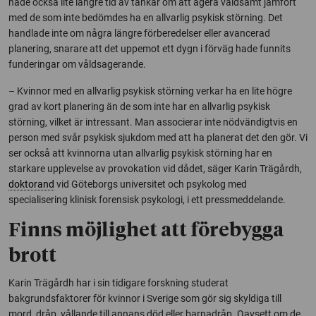
hade också lite längre tid av tankar om att agera våldsamt jämfört
med de som inte bedömdes ha en allvarlig psykisk störning. Det
handlade inte om några längre förberedelser eller avancerad
planering, snarare att det uppemot ett dygn i förväg hade funnits
funderingar om våldsagerande.
– Kvinnor med en allvarlig psykisk störning verkar ha en lite högre
grad av kort planering än de som inte har en allvarlig psykisk
störning, vilket är intressant. Man associerar inte nödvändigtvis en
person med svår psykisk sjukdom med att ha planerat det den gör. Vi
ser också att kvinnorna utan allvarlig psykisk störning har en
starkare upplevelse av provokation vid dådet, säger Karin Trägårdh,
doktorand
vid Göteborgs universitet och psykolog med
specialisering klinisk forensisk psykologi, i ett pressmeddelande.
Finns möjlighet att förebygga
brott
Karin Trägårdh har i sin tidigare forskning studerat
bakgrundsfaktorer för kvinnor i Sverige som gör sig skyldiga till
mord, dråp, vållande till annans död eller barnadråp. Oavsett om de