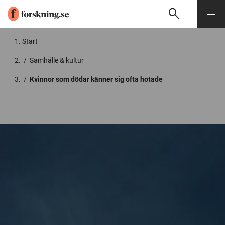
search
Sök
Meny
Gå till innehåll
Start
/
Samhälle & kultur
/
Kvinnor som dödar känner sig ofta hotade