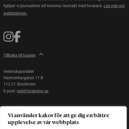
hjälper vi journalister att komma i kontakt med forskare.
Läs mer om
webbplatsen.
Tillbaka till toppen
Vetenskapsrådet
Hantverkargatan 11 B
112 21 Stockholm
E-post:
red@forskning.se
Tillgänglighet
Vi använder kakor för att ge dig en bättre
upplevelse av vår webbplats
Ett initiativ av
Vetenskapsrådet