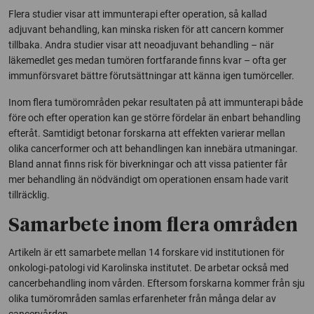
Flera studier visar att immunterapi efter operation, så kallad
adjuvant behandling, kan minska risken för att cancern kommer
tillbaka. Andra studier visar att neoadjuvant behandling – när
läkemedlet ges medan tumören fortfarande finns kvar – ofta ger
immunförsvaret bättre förutsättningar att känna igen tumörceller.
Inom flera tumörområden pekar resultaten på att immunterapi både
före och efter operation kan ge större fördelar än enbart behandling
efteråt. Samtidigt betonar forskarna att effekten varierar mellan
olika cancerformer och att behandlingen kan innebära utmaningar.
Bland annat finns risk för biverkningar och att vissa patienter får
mer behandling än nödvändigt om operationen ensam hade varit
tillräcklig.
Samarbete inom flera områden
Artikeln är ett samarbete mellan 14 forskare vid institutionen för
onkologi‑patologi vid Karolinska institutet. De arbetar också med
cancerbehandling inom vården. Eftersom forskarna kommer från sju
olika tumörområden samlas erfarenheter från många delar av
cancervården.