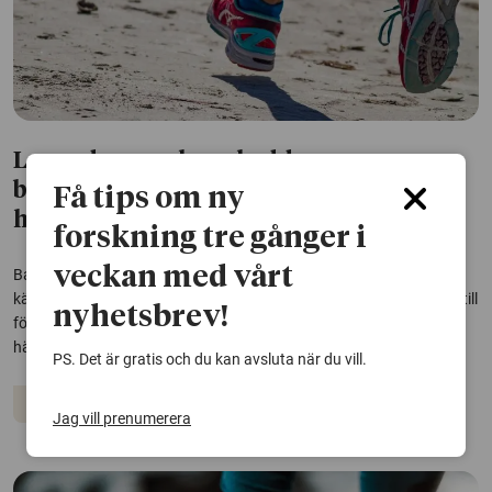
Levnadsvanor kan skydda
barncanceröverlevare mot senare
Få tips om ny
hälsoproblem
forskning tre gånger i
veckan med vårt
Barn som överlever cancer löper ökad risk att drabbas av hjärt-
kärlsjukdom och andra kroniska hälsoproblem senare i livet – ofta till
nyhetsbrev!
följd av den behandling som räddat deras liv. Två studier visar att
hälsosamma levnadsvanor kan minska den här risken.
PS. Det är gratis och du kan avsluta när du vill.
Cancer
Hjärt-kärlsjukdomar
Jag vill prenumerera