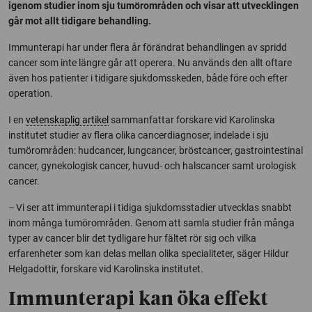
igenom studier inom sju tumörområden och visar att utvecklingen
går mot allt tidigare behandling.
Immunterapi har under flera år förändrat behandlingen av spridd
cancer som inte längre går att operera. Nu används den allt oftare
även hos patienter i tidigare sjukdomsskeden, både före och efter
operation.
I en
vetenskaplig artikel
sammanfattar forskare vid Karolinska
institutet studier av flera olika cancerdiagnoser, indelade i sju
tumörområden: hudcancer, lungcancer, bröstcancer, gastrointestinal
cancer, gynekologisk cancer, huvud- och halscancer samt urologisk
cancer.
– Vi ser att immunterapi i tidiga sjukdomsstadier utvecklas snabbt
inom många tumörområden. Genom att samla studier från många
typer av cancer blir det tydligare hur fältet rör sig och vilka
erfarenheter som kan delas mellan olika specialiteter, säger Hildur
Helgadottir, forskare vid Karolinska institutet.
Immunterapi kan öka effekt