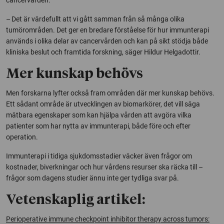
– Det är värdefullt att vi gått samman från så många olika
tumörområden. Det ger en bredare förståelse för hur immunterapi
används i olika delar av cancervården och kan på sikt stödja både
kliniska beslut och framtida forskning, säger Hildur Helgadottir.
Mer kunskap behövs
Men forskarna lyfter också fram områden där mer kunskap behövs.
Ett sådant område är utvecklingen av biomarkörer, det vill säga
mätbara egenskaper som kan hjälpa vården att avgöra vilka
patienter som har nytta av immunterapi, både före och efter
operation.
Immunterapi i tidiga sjukdomsstadier väcker även frågor om
kostnader, biverkningar och hur vårdens resurser ska räcka till –
frågor som dagens studier ännu inte ger tydliga svar på.
Vetenskaplig artikel:
Perioperative immune checkpoint inhibitor therapy across tumors: