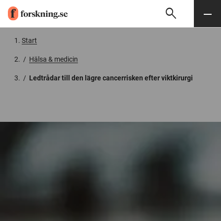
search
Sök
Meny
Gå till innehåll
Start
/
Hälsa & medicin
/
Ledtrådar till den lägre cancerrisken efter viktkirurgi