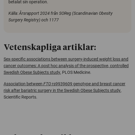
betalat sin operation.
Källa: Årsrapport 2024 från SOReg (Scandinavian Obesity
Surgery Registry) och 1177
Vetenskapliga artiklar:
Sex-specific associations between surgery-induced weight loss and
cancer outcomes: A post hoc analysis of the prospective, controlled
Swedish Obese Subjects study
,
PLOS Medicine
.
Association between
FTO
rs9939609 genotype and breast cancer
risk after bariatric surgery in the Swedish Obese Subjects study
,
Scientific Reports
.