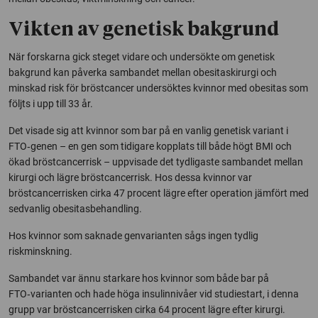
Vikten av genetisk bakgrund
När forskarna gick steget vidare och undersökte om genetisk
bakgrund kan påverka sambandet mellan obesitaskirurgi och
minskad risk för bröstcancer undersöktes kvinnor med obesitas som
följts i upp till 33 år.
Det visade sig att kvinnor som bar på en vanlig genetisk variant i
FTO‑genen – en gen som tidigare kopplats till både högt BMI och
ökad bröstcancerrisk – uppvisade det tydligaste sambandet mellan
kirurgi och lägre bröstcancerrisk. Hos dessa kvinnor var
bröstcancerrisken cirka 47 procent lägre efter operation jämfört med
sedvanlig obesitasbehandling.
Hos kvinnor som saknade genvarianten sågs ingen tydlig
riskminskning.
Sambandet var ännu starkare hos kvinnor som både bar på
FTO‑varianten och hade höga insulinnivåer vid studiestart, i denna
grupp var bröstcancerrisken cirka 64 procent lägre efter kirurgi.