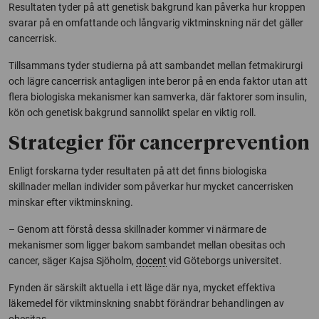
Resultaten tyder på att genetisk bakgrund kan påverka hur kroppen
svarar på en omfattande och långvarig viktminskning när det gäller
cancerrisk.
Tillsammans tyder studierna på att sambandet mellan fetmakirurgi
och lägre cancerrisk antagligen inte beror på en enda faktor utan att
flera biologiska mekanismer kan samverka, där faktorer som insulin,
kön och genetisk bakgrund sannolikt spelar en viktig roll.
Strategier för cancerprevention
Enligt forskarna tyder resultaten på att det finns biologiska
skillnader mellan individer som påverkar hur mycket cancerrisken
minskar efter viktminskning.
– Genom att förstå dessa skillnader kommer vi närmare de
mekanismer som ligger bakom sambandet mellan obesitas och
cancer, säger Kajsa Sjöholm,
docent
vid Göteborgs universitet.
Fynden är särskilt aktuella i ett läge där nya, mycket effektiva
läkemedel för viktminskning snabbt förändrar behandlingen av
obesitas.