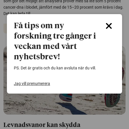
som gör det möjligt att analysera prover med så lite som 5 procent
cancer-dna i blodet, jämfört med de 15–20 procent som krävs i dag.
Det kan leda till...
Få tips om ny
Cancer
forskning tre gånger i
veckan med vårt
nyhetsbrev!
PS. Det är gratis och du kan avsluta när du vill.
Jag vill prenumerera
Levnadsvanor kan skydda