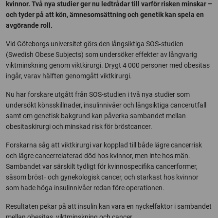
kvinnor. Två nya studier ger nu ledtrådar till varför risken minskar –
och tyder på att kön, ämnesomsättning och genetik kan spela en
avgörande roll.
Vid Göteborgs universitet görs den långsiktiga SOS‑studien
(
Swedish Obese Subjects
) som undersöker effekter av långvarig
viktminskning genom viktkirurgi. Drygt 4 000 personer med obesitas
ingår, varav hälften genomgått viktkirurgi.
Nu har forskare utgått från SOS-studien i två nya studier som
undersökt könsskillnader, insulinnivåer och långsiktiga cancerutfall
samt om genetisk bakgrund kan påverka sambandet mellan
obesitaskirurgi och minskad risk för bröstcancer.
Forskarna såg att viktkirurgi var kopplad till både lägre cancerrisk
och lägre cancerrelaterad död hos kvinnor, men inte hos män.
Sambandet var särskilt tydligt för kvinnospecifika cancerformer,
såsom bröst‑ och gynekologisk cancer, och starkast hos kvinnor
som hade höga insulinnivåer redan före operationen.
Resultaten pekar på att insulin kan vara en nyckelfaktor i sambandet
mellan obesitas, viktminskning och cancer.