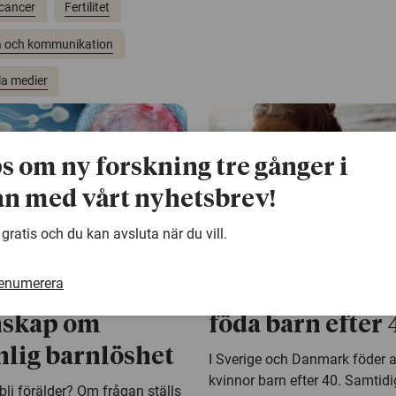
cancer
Fertilitet
 och kommunikation
la medier
ps om ny forskning tre gånger i
n med vårt nyhetsbrev!
 gratis och du kan avsluta när du vill.
s 2022
11 januari 2022
renumerera
söker ny
Allt vanligare a
skap om
föda barn efter 
lig barnlöshet
I Sverige och Danmark föder all
kvinnor barn efter 40. Samtidi
 bli förälder? Om frågan ställs