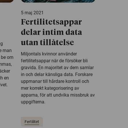
5 maj 2021
Fertilitetsappar
delar intim data
utan tillåtelse
ng
te man
Miljontals kvinnor använder
t be om
fertilitetsappar när de försöker bli
ammas,
gravida. En majoritet av dem samlar
väcker
in och delar känsliga data. Forskare
h en
uppmanar till hårdare kontroll och
vet.
mer korrekt kategorisering av
apparna, för att undvika missbruk av
uppgifterna.
Fertilitet