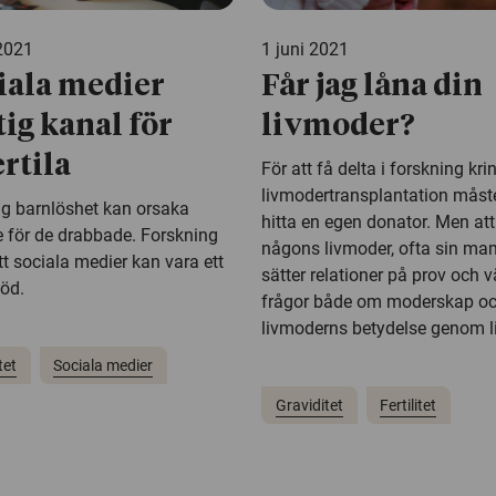
 2021
1 juni 2021
iala medier
Får jag låna din
tig kanal för
livmoder?
ertila
För att få delta i forskning kri
livmodertransplantation mås
lig barnlöshet kan orsaka
hitta en egen donator. Men at
e för de drabbade. Forskning
någons livmoder, ofta sin m
tt sociala medier kan vara ett
sätter relationer på prov och 
töd.
frågor både om moderskap oc
livmoderns betydelse genom li
tet
Sociala medier
Graviditet
Fertilitet