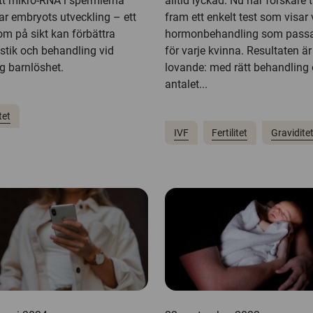
att mikro-RNA i spermierna
alltid lyckad. Nu har forskare t
ar embryots utveckling – ett
fram ett enkelt test som visar 
om på sikt kan förbättra
hormonbehandling som passa
stik och behandling vid
för varje kvinna. Resultaten är
lig barnlöshet.
lovande: med rätt behandling
antalet...
tet
IVF
Fertilitet
Gravidite