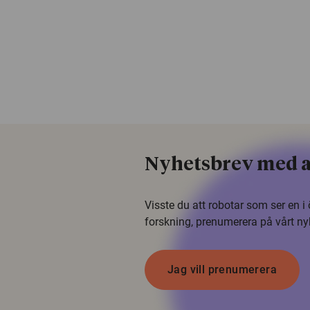
Nyhetsbrev med a
Visste du att robotar som ser en 
forskning, prenumerera på vårt ny
Jag vill prenumerera