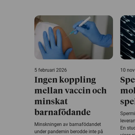
5 februari 2026
10 no
Ingen koppling
Spe
mellan vaccin och
mol
minskat
spe
barnafödande
Spermi
leveran
Minskningen av barnafödandet
En stud
under pandemin berodde inte på