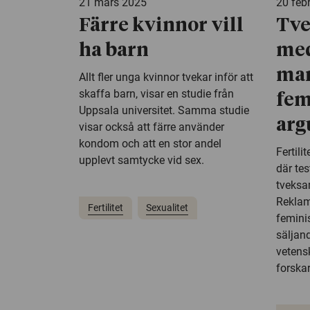
21 mars 2025
20 feb
Färre kvinnor vill
Tv
ha barn
med
mar
Allt fler unga kvinnor tvekar inför att
skaffa barn, visar en studie från
fem
Uppsala universitet. Samma studie
ar
visar också att färre använder
kondom och att en stor andel
Fertili
upplevt samtycke vid sex.
där te
tveksam
Reklam
Fertilitet
Sexualitet
femini
säljand
vetensk
forskar