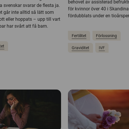
behovet av assisterad befrukt
ga svenskar svarar de flesta ja.
för kvinnor över 40 i Skandina
 går inte alltid så lätt som
fördubblats under en tioårsper
tt eller hoppats – upp till vart
par har svårt att få barn.
Fertilitet
Förlossning
tet
Graviditet
IVF