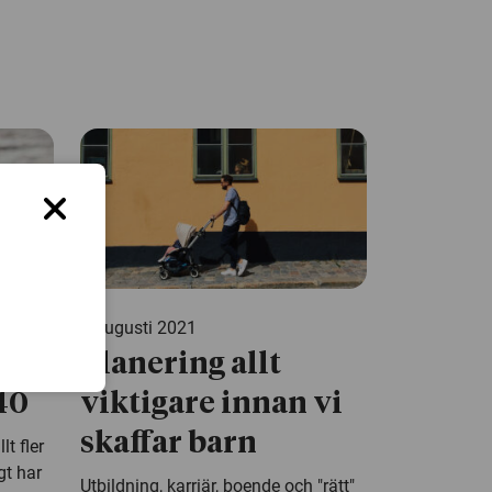
9 augusti 2021
tt
Planering allt
40
viktigare innan vi
skaffar barn
t fler
gt har
Utbildning, karriär, boende och "rätt"