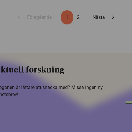
chevron_left
chevron_right
Föregående
1
2
Nästa
ktuell forskning
i ögonen är lättare att snacka med? Missa ingen ny
hetsbrev!