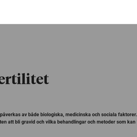
rtilitet
 påverkas av både biologiska, medicinska och sociala faktorer. 
en att bli gravid och vilka behandlingar och metoder som kan 