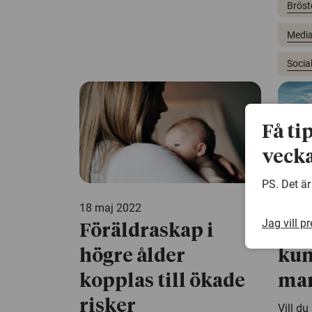
Bröst
Media
Socia
Få ti
vecka
PS. Det är
18 maj 2022
11 mar
Jag vill p
Föräldraskap i
De 
högre ålder
kun
kopplas till ökade
man
risker
Vill du