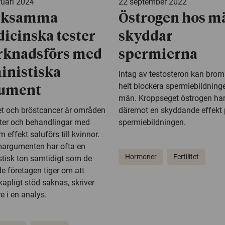
ruari 2024
22 september 2022
eksamma
Östrogen hos m
icinska tester
skyddar
knadsförs med
spermierna
inistiska
Intag av testosteron kan broms
helt blockera spermiebildning
gument
män. Kroppseget östrogen ha
tet och bröstcancer är områden
däremot en skyddande effekt
ster och behandlingar med
spermiebildningen.
 effekt saluförs till kvinnor.
argumenten har ofta en
Hormoner
Fertilitet
stisk ton samtidigt som de
e företagen tiger om att
apligt stöd saknas, skriver
e i en analys.