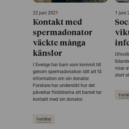
22 juni 2021
1 juni
Kontakt med
Soc
spermadonator
vik
väckte många
inf
känslor
Ofrivil
lidand
I Sverige har barn som kommit till
visar a
genom spermadonation rätt att få
stort s
information om sin donator.
Forskare har undersökt hur det
påverkar föräldrarna att barnet tar
Fertili
kontakt med sin donator.
Fertilitet