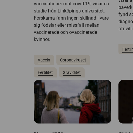
visar 
vaccinationer mot covid-19, visar en
påverk
studie från Linköpings universitet.
fynd s
Forskarna fann ingen skillnad i vare
diagno
sig födslar eller missfall mellan
ofrivil
vaccinerade och ovaccinerade
kvinnor.
Fertili
Vaccin
Coronaviruset
Fertilitet
Graviditet