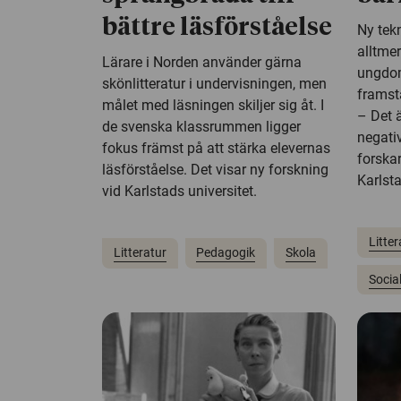
bättre läsförståelse
Ny tekn
alltmer
Lärare i Norden använder gärna
ungdom
skönlitteratur i undervisningen, men
framstä
målet med läsningen skiljer sig åt. I
– Det ä
de svenska klassrummen ligger
negativ
fokus främst på att stärka elevernas
forska
läsförståelse. Det visar ny forskning
Karlsta
vid Karlstads universitet.
Litter
Litteratur
Pedagogik
Skola
Socia