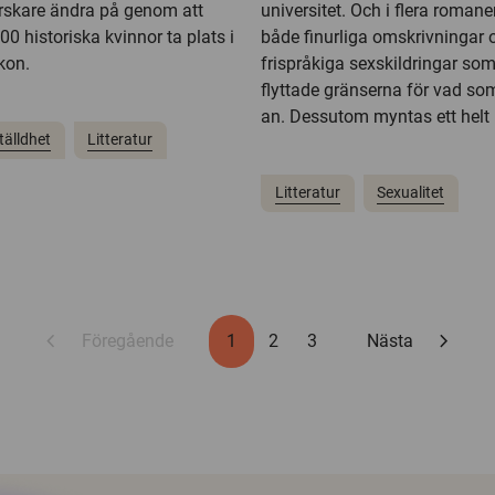
forskare ändra på genom att
universitet. Och i flera roman
00 historiska kvinnor ta plats i
både finurliga omskrivningar 
ikon.
frispråkiga sexskildringar so
flyttade gränserna för vad so
an. Dessutom myntas ett helt n
älldhet
Litteratur
Litteratur
Sexualitet
chevron_left
chevron_right
Föregående
1
2
3
Nästa