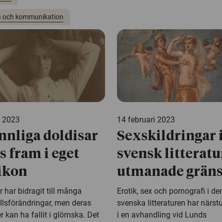
 och kommunikation
 2023
14 februari 2023
nnliga doldisar
Sexskildringar 
ts fram i eget
svensk litteratu
ikon
utmanade gräns
 har bidragit till många
Erotik, sex och pornografi i de
lsförändringar, men deras
svenska litteraturen har närst
r kan ha fallit i glömska. Det
i en avhandling vid Lunds