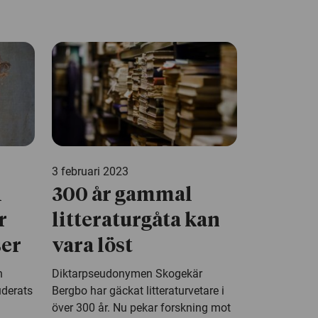
3 februari 2023
i
300 år gammal
r
litteraturgåta kan
er
vara löst
n
Diktarpseudonymen Skogekär
uderats
Bergbo har gäckat litteraturvetare i
över 300 år. Nu pekar forskning mot