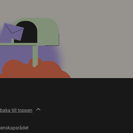
lbaka till toppen
tenskapsrådet