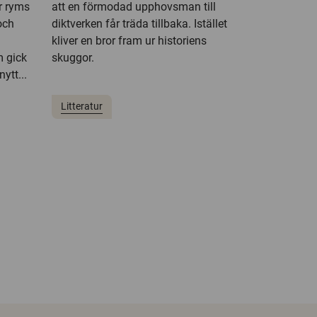
er ryms
att en förmodad upphovsman till
och
diktverken får träda tillbaka. Istället
m
kliver en bror fram ur historiens
m gick
skuggor.
ytt...
Litteratur