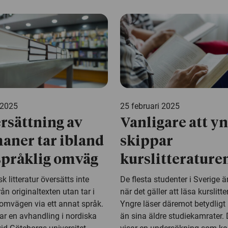
 2025
25 februari 2025
rsättning av
Vanligare att y
aner tar ibland
skippar
språklig omväg
kurslitterature
k litteratur översätts inte
De flesta studenter i Sverige är
från originaltexten utan tar i
när det gäller att läsa kurslitte
 omvägen via ett annat språk.
Yngre läser däremot betydligt
sar en avhandling i nordiska
än sina äldre studiekamrater. 