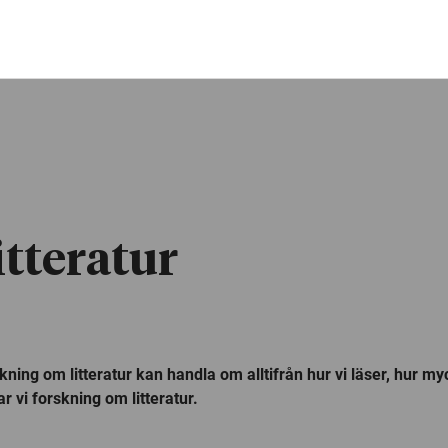
tteratur
ing om litteratur kan handla om alltifrån hur vi läser, hur myck
 vi forskning om litteratur.