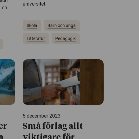
star
universitet.
m en
Skola
Barn och unga
Litteratur
Pedagogik
5 december 2023
er
Små förlag allt
a
viktigare för