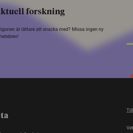
ktuell forskning
i ögonen är lättare att snacka med? Missa ingen ny
hetsbrev!
Til
eta
Ve