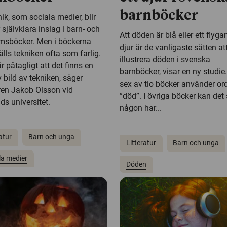
barnböcker
ik, som sociala medier, blir
 självklara inslag i barn- och
Att döden är blå eller ett flyg
sböcker. Men i böckerna
djur är de vanligaste sätten at
lls tekniken ofta som farlig.
illustrera döden i svenska
r påtagligt att det finns en
barnböcker, visar en ny studie
 bild av tekniken, säger
sex av tio böcker använder or
ren Jakob Olsson vid
”död”. I övriga böcker kan det 
ds universitet.
någon har...
atur
Barn och unga
Litteratur
Barn och unga
la medier
Döden