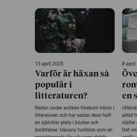
15 april 2025
8 april
Varför är häxan så
Öve
populär i
rom
litteraturen?
en 
Redan under antiken förekom häxor i
Utländs
litteraturen och har sedan dess haft
alltid 
en självklar plats i böcker och
stället
berättelser. Häxans funktion som en
Det vi