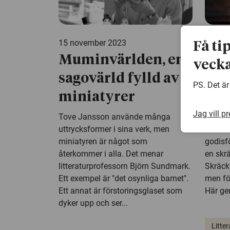
15 november 2023
26 okt
Få ti
Muminvärlden, en
Där
vecka
sagovärld fylld av
här
PS. Det är
miniatyrer
gen
Jag vill p
Tove Jansson använde många
Hallow
uttrycksformer i sina verk, men
rota fr
miniatyren är något som
godisf
återkommer i alla. Det menar
en skr
litteraturprofessorn Björn Sundmark.
Skräckb
Ett exempel är "det osynliga barnet".
men fö
Ett annat är förstoringsglaset som
Här ger
dyker upp och ser...
Litter