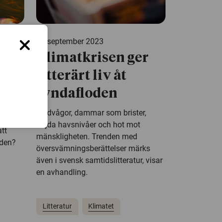
11 september 2023
att
Klimatkrisen ger
n
litterärt liv åt
syndafloden
”fusk”
Flodvågor, dammar som brister,
r det
höjda havsnivåer och hot mot
tt
mänskligheten. Trenden med
 den?
översvämningsberättelser märks
även i svensk samtidslitteratur, visar
en avhandling.
Litteratur
Klimatet