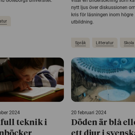
id Göteborgs universitet.
visar en undersökning som ka
nytt ljus över diskussionen o
kris för läsningen inom högre
atur
utbildning.
Språk
Litteratur
Skola
ober 2024
20 februari 2024
full teknik i
Döden är blå ell
nböcker
ett djur i svensk