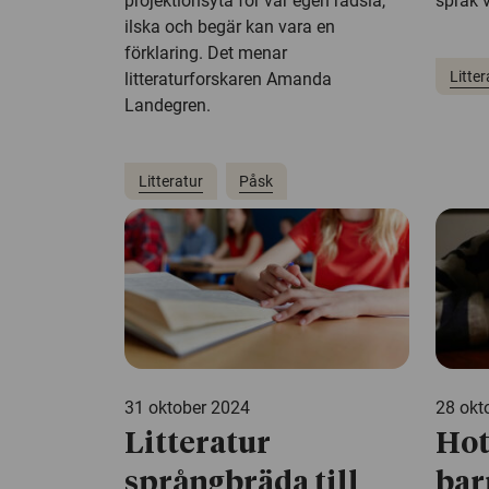
projektionsyta för vår egen rädsla,
språk v
ilska och begär kan vara en
förklaring. Det menar
Litter
litteraturforskaren Amanda
Landegren.
Litteratur
Påsk
31 oktober 2024
28 okt
Litteratur
Hot
språngbräda till
bar