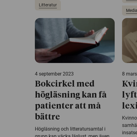
Litteratur
Media
4 september 2023
8 mars
Bokcirkel med
Kvi
högläsning kan få
lyf
patienter att må
lex
bättre
Kvinnor
samhäl
Högläsning och litteratursamtal i
insatse
grupp kan väcka läslust, men även