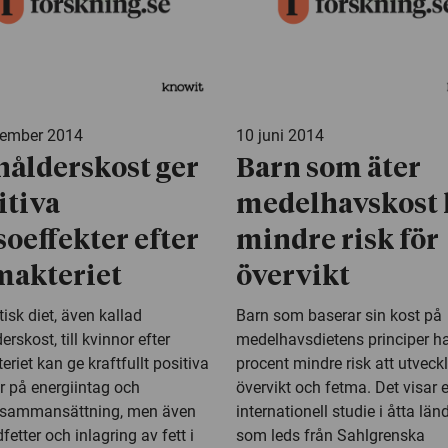
vember 2014
10 juni 2014
nålderskost ger
Barn som äter
itiva
medelhavskost 
soeffekter efter
mindre risk för
makteriet
övervikt
tisk diet, även kallad
Barn som baserar sin kost på
erskost, till kvinnor efter
medelhavsdietens principer h
eriet kan ge kraftfullt positiva
procent mindre risk att utveck
r på energiintag och
övervikt och fetma. Det visar 
sammansättning, men även
internationell studie i åtta län
fetter och inlagring av fett i
som leds från Sahlgrenska