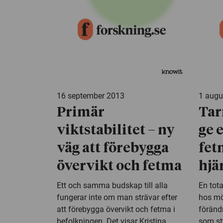
16 september 2013
1 augu
Primär
Tar
viktstabilitet – ny
ge 
väg att förebygga
fet
övervikt och fetma
hjä
Ett och samma budskap till alla
En tot
fungerar inte om man strävar efter
hos mös
att förebygga övervikt och fetma i
förändr
befolkningen. Det visar Kristina
som sty