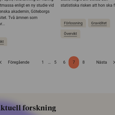
tmassa enligt en ny studie vid
statistiska risken att hon ska f
enska akademin, Göteborgs
sitet. Två ämnen som
Förlossning
Graviditet
...
Övervikt
ikt
ron_left
chevron_
Föregående
1
…
5
6
7
8
Nästa
ktuell forskning