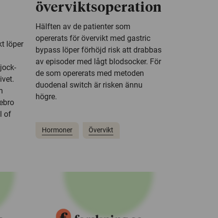
överviktsoperation
Hälften av de patienter som
opererats för övervikt med gastric
t löper
bypass löper förhöjd risk att drabbas
av episoder med lågt blodsocker. För
jock-
de som opererats med metoden
ivet.
duodenal switch är risken ännu
m
högre.
ebro
l of
Hormoner
Övervikt