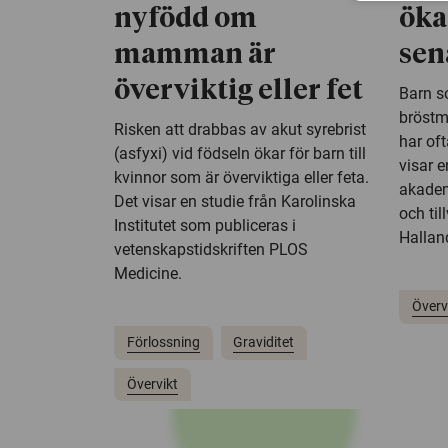
nyfödd om
öka
mamman är
sen
överviktig eller fet
Barn so
bröstm
Risken att drabbas av akut syrebrist
har oft
(asfyxi) vid födseln ökar för barn till
visar 
kvinnor som är överviktiga eller feta.
akadem
Det visar en studie från Karolinska
och til
Institutet som publiceras i
Hallan
vetenskapstidskriften PLOS
Medicine.
Överv
Förlossning
Graviditet
Övervikt