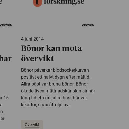
4 juni 2014
Bönor kan mota
har
övervikt
Bönor påverkar blodsockerkurvan
positivt ett halvt dygn efter måltid.
Allra bäst var bruna bönor. Bönor
ökade även mättnadskänslan så här
ar 15
lång tid efteråt, allra bäst här var
la
kikärtor, strax åtföljd av...
en
der
Övervikt