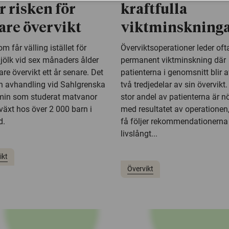
r risken för
kraftfulla
are övervikt
viktminskning
m får välling istället för
Överviktsoperationer leder ofta 
jölk vid sex månaders ålder
permanent viktminskning där
are övervikt ett år senare. Det
patienterna i genomsnitt blir 
en avhandling vid Sahlgrenska
två tredjedelar av sin övervikt.
in som studerat matvanor
stor andel av patienterna är n
lväxt hos över 2 000 barn i
med resultatet av operationen
d.
få följer rekommendationern
livslångt...
ikt
Övervikt