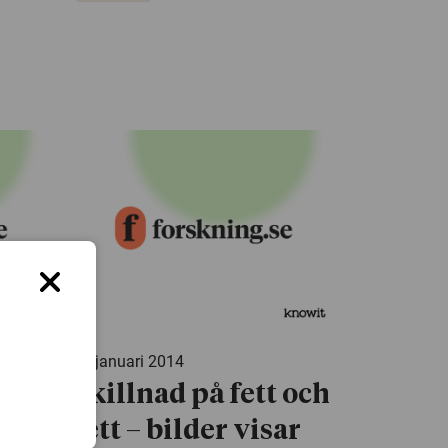
30 januari 2014
tioner
Skillnad på fett och
ch
fett – bilder visar