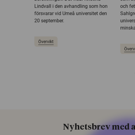
Lindvall i den avhandling som hon
och fet
försvarar vid Umeå universitet den
Sahlgr
20 september.
univer
minskar
Övervikt
Överv
chev
Nyhetsbrev med a