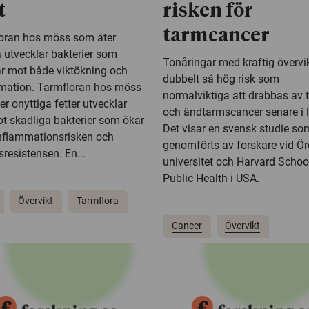
t
risken för
tarmcancer
oran hos möss som äter
a utvecklar bakterier som
Tonåringar med kraftig övervik
r mot både viktökning och
dubbelt så hög risk som
mation. Tarmfloran hos möss
normalviktiga att drabbas av t
r onyttiga fetter utvecklar
och ändtarmscancer senare i l
t skadliga bakterier som ökar
Det visar en svensk studie so
nflammationsrisken och
genomförts av forskare vid Ör
sresistensen. En...
universitet och Harvard Schoo
Public Health i USA.
Övervikt
Tarmflora
Cancer
Övervikt