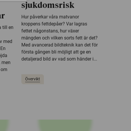
sjukdomsrisk
ar
Hur påverkar våra matvanor
kroppens fettdepåer? Var lagras
till en
fettet någonstans, hur växer
mängden och vilken sorts fett är det?
av med
Med avancerad bildteknik kan det för
 En
första gången bli möjligt att ge en
öjda
detaljerad bild av vad som händer i...
, men
a om
Övervikt