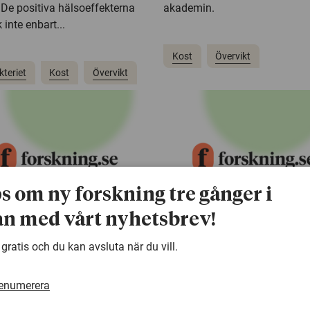
 De positiva hälsoeffekterna
akademin.
 inte enbart...
Kost
Övervikt
kteriet
Kost
Övervikt
ps om ny forskning tre gånger i
n med vårt nyhetsbrev!
 gratis och du kan avsluta när du vill.
 2014
26 februari 2014
ling vid sex
Överviktsopera
renumerera
aders ålder
ger varaktiga o