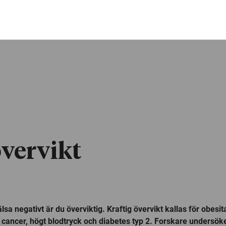
vervikt
sa negativt är du överviktig. Kraftig övervikt kallas för obesit
cancer, högt blodtryck och diabetes typ 2. Forskare undersöker