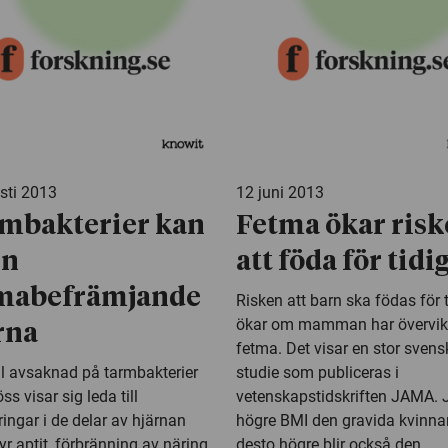
sti 2013
12 juni 2013
mbakterier kan
Fetma ökar ris
en
att föda för tidi
mabefrämjande
Risken att barn ska födas för t
ökar om mamman har övervikt
rna
fetma. Det visar en stor svens
al avsaknad på tarmbakterier
studie som publiceras i
s visar sig leda till
vetenskapstidskriften JAMA. 
ingar i de delar av hjärnan
högre BMI den gravida kvinnan
r aptit, förbränning av näring
desto högre blir också den