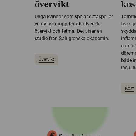
övervikt
kos
Unga kvinnor som spelar dataspel är
Tarmfl
en ny riskgrupp för att utveckla
fiskolj
övervikt och fetma. Det visar en
skydda
studie från Sahlgrenska akademin.
inflam
som äte
däremo
Övervikt
både i
insulin
Kost