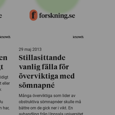
29 maj 2013
ken
Stillasittande
gt
vanlig fälla för
överviktiga med
idigt
 eller
sömnapné
k
Många överviktiga som lider av
Ju
obstruktiva sömnapnéer skulle må
 har,
bättre om de gick ner i vikt. En
avhandling från Uppsala universitet