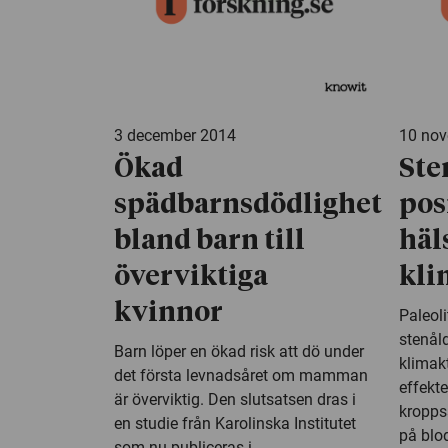
3 december 2014
10 no
Ökad
Ste
spädbarnsdödlighet
pos
bland barn till
häl
överviktiga
kli
kvinnor
Paleoli
stenåld
Barn löper en ökad risk att dö under
klimakt
det första levnadsåret om mamman
effekte
är överviktig. Den slutsatsen dras i
kropps
en studie från Karolinska Institutet
på blod
som nu publiceras i