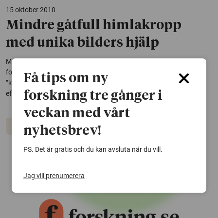
15 oktober 2010
Mindre gåtfull himlakropp
med unika bilders hjälp
Med hjälp av den unika Rosettakamera har en internationell
forskargrupp lyckats bekräfta misstanken att en nyupptäckt
Få tips om ny
”komets” svans i själva verket är grus och damm utkastat i rymden
forskning tre gånger i
efter en kollision. Dessutom ger bilderna kunskap om ungefär när...
veckan med vårt
Rymden
nyhetsbrev!
PS. Det är gratis och du kan avsluta när du vill.
Jag vill prenumerera