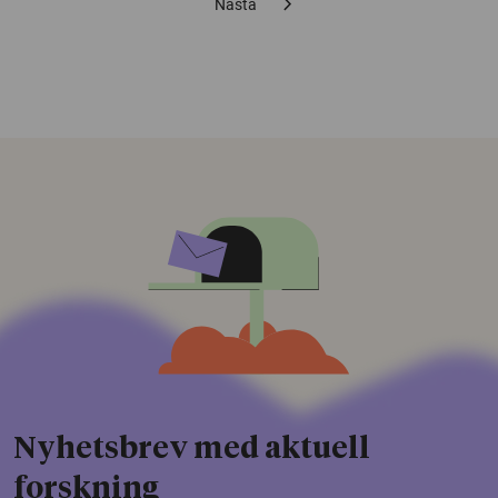
chevron_right
Nästa
Nyhetsbrev med aktuell
forskning