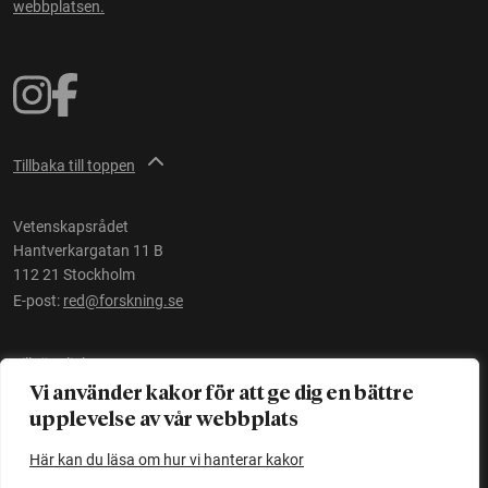
webbplatsen.
Tillbaka till toppen
Vetenskapsrådet
Hantverkargatan 11 B
112 21 Stockholm
E-post:
red@forskning.se
Tillgänglighet
Vi använder kakor för att ge dig en bättre
upplevelse av vår webbplats
Ett initiativ av
Vetenskapsrådet
Här kan du läsa om hur vi hanterar kakor