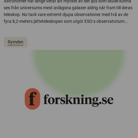
Astronomer har länge vetat att mycket av det ljus som skulle kunna
ses från universums mest avlägsna galaxer aldrig når fram till deras
teleskop. Nu tack vare extremt djupa observationer med två av de
fyra 8,2-meters jätteteleskopen som utgör ESO:s observatorium...
Rymden