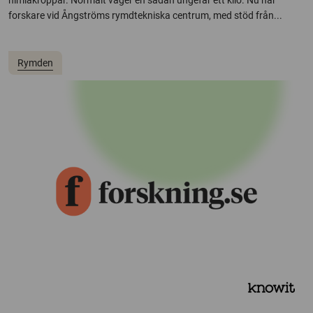
himlakroppar. Normalt väger en sådan ungefär ett kilo. Nu har
forskare vid Ångströms rymdtekniska centrum, med stöd från...
Rymden