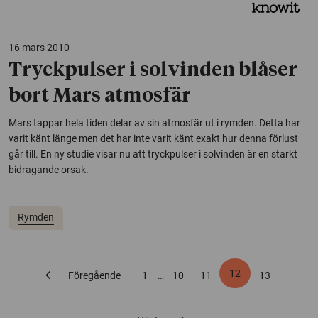
16 mars 2010
Tryckpulser i solvinden blåser
bort Mars atmosfär
Mars tappar hela tiden delar av sin atmosfär ut i rymden. Detta har
varit känt länge men det har inte varit känt exakt hur denna förlust
går till. En ny studie visar nu att tryckpulser i solvinden är en starkt
bidragande orsak.
Rymden
chevron_left
12
Föregående
1
…
10
11
13