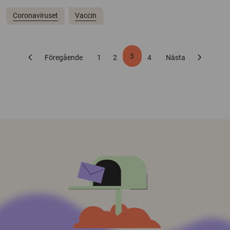
Coronaviruset
Vaccin
chevron_left
chevron_right
3
Föregående
1
2
4
Nästa