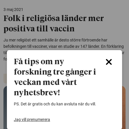
3 maj 2021
Folk i religiösa länder mer
positiva till vaccin
Ju mer religiöst ett samhälle är desto större förtroende har
befolkningen till vacciner, visar en studie av 147 länder. En förklaring
till varför vaccinmotståndet varierar så kraftigt mellan länder, menar
forskarna.
Få tips om ny
forskning tre gånger i
Vaccin
Coronaviruset
Religion
veckan med vårt
nyhetsbrev!
PS. Det är gratis och du kan avsluta när du vill.
Jag vill prenumerera