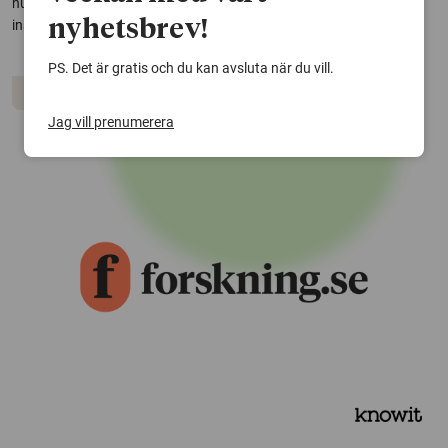
hur förbränningen bör regleras. För mindre pannor är sådana
nyhetsbrev!
instrument alltför dyra. Men nu har en alternativ,...
PS. Det är gratis och du kan avsluta när du vill.
Natur & teknik
Jag vill prenumerera