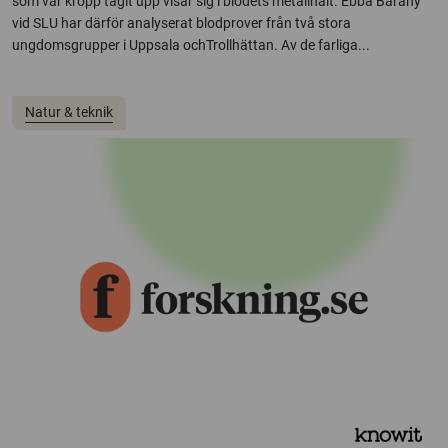
som vår kropp tagit upp visar sig i blodets metallhalt. Ebba Bárány
vid SLU har därför analyserat blodprover från två stora
ungdomsgrupper i Uppsala ochTrollhättan. Av de farliga...
Natur & teknik