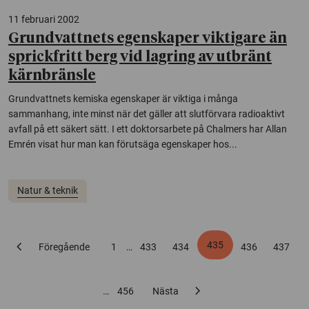
11 februari 2002
Grundvattnets egenskaper viktigare än
sprickfritt berg vid lagring av utbränt
kärnbränsle
Grundvattnets kemiska egenskaper är viktiga i många
sammanhang, inte minst när det gäller att slutförvara radioaktivt
avfall på ett säkert sätt. I ett doktorsarbete på Chalmers har Allan
Emrén visat hur man kan förutsäga egenskaper hos...
Natur & teknik
chevron_left
435
Föregående
1
…
433
434
436
437
chevron_right
…
456
Nästa