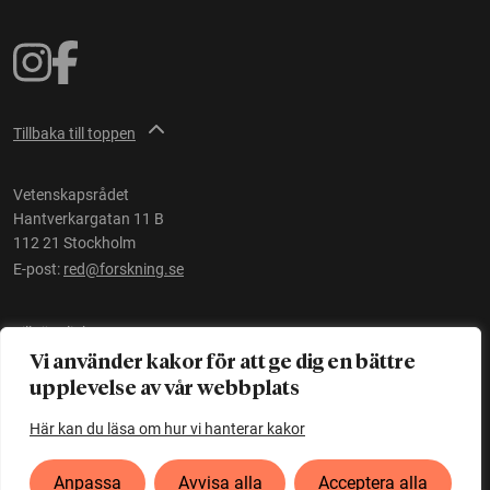
Tillbaka till toppen
Vetenskapsrådet
Hantverkargatan 11 B
112 21 Stockholm
E-post:
red@forskning.se
Tillgänglighet
Vi använder kakor för att ge dig en bättre
upplevelse av vår webbplats
Ett initiativ av
Vetenskapsrådet
Här kan du läsa om hur vi hanterar kakor
Anpassa
Avvisa alla
Acceptera alla