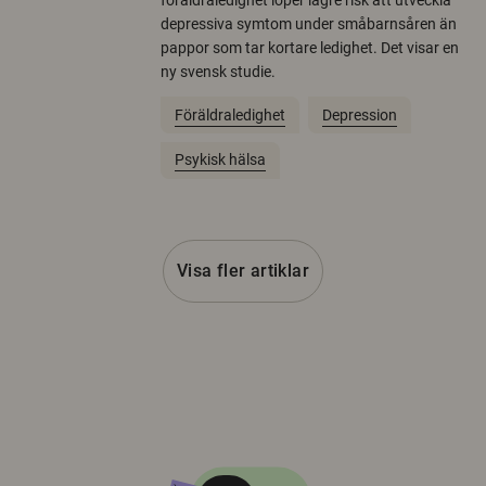
föräldraledighet löper lägre risk att utveckla
depressiva symtom under småbarnsåren än
pappor som tar kortare ledighet. Det visar en
ny svensk studie.
Föräldraledighet
Depression
Psykisk hälsa
Visa fler artiklar