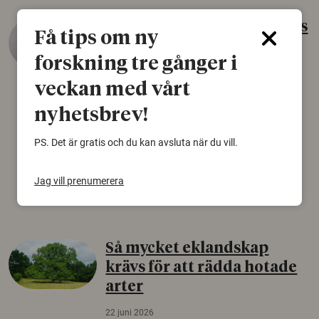
Gammalt skinn var Sveriges
Få tips om ny
äldsta sko
forskning tre gånger i
22 juni 2026
veckan med vårt
Det som arkeologer länge trodde var en
björnfäll visar sig vara delar av en 2000 år
nyhetsbrev!
gammal sko. Fyndet bär spår av romerskt
PS. Det är gratis och du kan avsluta när du vill.
skomode och beskrivs som mycket ovanligt i
Norden.
Jag vill prenumerera
Arkeologi
Så mycket eklandskap
krävs för att rädda hotade
arter
22 juni 2026