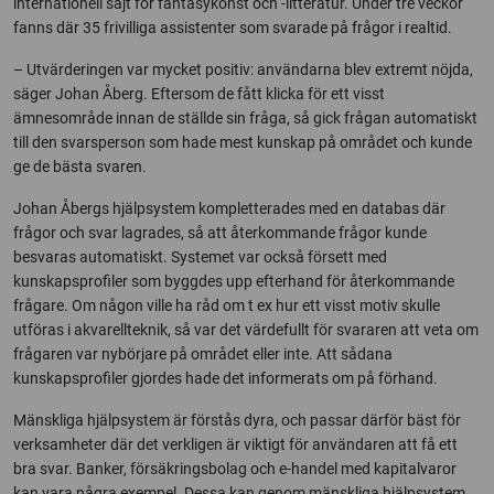
internationell sajt för fantasykonst och -litteratur. Under tre veckor
fanns där 35 frivilliga assistenter som svarade på frågor i realtid.
– Utvärderingen var mycket positiv: användarna blev extremt nöjda,
säger Johan Åberg. Eftersom de fått klicka för ett visst
ämnesområde innan de ställde sin fråga, så gick frågan automatiskt
till den svarsperson som hade mest kunskap på området och kunde
ge de bästa svaren.
Johan Åbergs hjälpsystem kompletterades med en databas där
frågor och svar lagrades, så att återkommande frågor kunde
besvaras automatiskt. Systemet var också försett med
kunskapsprofiler som byggdes upp efterhand för återkommande
frågare. Om någon ville ha råd om t ex hur ett visst motiv skulle
utföras i akvarellteknik, så var det värdefullt för svararen att veta om
frågaren var nybörjare på området eller inte. Att sådana
kunskapsprofiler gjordes hade det informerats om på förhand.
Mänskliga hjälpsystem är förstås dyra, och passar därför bäst för
verksamheter där det verkligen är viktigt för användaren att få ett
bra svar. Banker, försäkringsbolag och e-handel med kapitalvaror
kan vara några exempel. Dessa kan genom mänskliga hjälpsystem