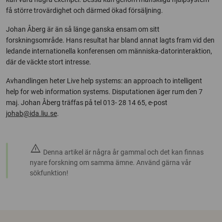
få större trovärdighet och därmed ökad försäljning.
Johan Åberg är än så länge ganska ensam om sitt
forskningsområde. Hans resultat har bland annat lagts fram vid den
ledande internationella konferensen om människa-datorinteraktion,
där de väckte stort intresse.
Avhandlingen heter Live help systems: an approach to intelligent
help for web information systems. Disputationen äger rum den 7
maj. Johan Åberg träffas på tel 013- 28 14 65, e-post
johab@ida.liu.se
.
warning
Denna artikel är några år gammal och det kan finnas
nyare forskning om samma ämne. Använd gärna vår
sökfunktion!