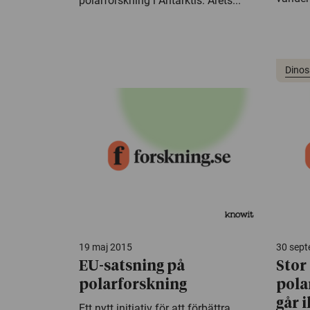
polarforskning i Antarktis. Årets...
Dinos
19 maj 2015
30 sep
EU-satsning på
Stor
polarforskning
pola
går 
Ett nytt initiativ för att förbättra