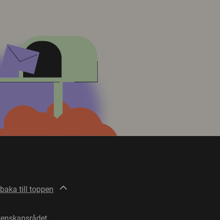
lbaka till toppen
tenskapsrådet