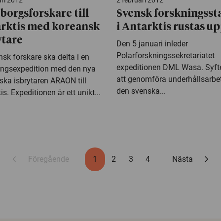
ari 2012
2 februari 2012
borgsforskare till
Svensk forskningsst
rktis med koreansk
i Antarktis rustas u
ytare
Den 5 januari inleder
Polarforskningssekretariatet
sk forskare ska delta i en
expeditionen DML Wasa. Syfte
ingsexpedition med den nya
att genomföra underhållsarbe
ska isbrytaren ARAON till
den svenska...
is. Expeditionen är ett unikt...
chevron_left
chevron_right
Föregående
1
2
3
4
Nästa