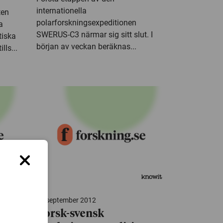
internationella
ten
polarforskningsexpeditionen
a
SWERUS-C3 närmar sig sitt slut. I
tiska
början av veckan beräknas...
lls...
14 september 2012
rån
Norsk-svensk