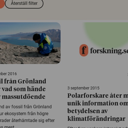
Återställ filter
mber 2016
il från Grönland
3 september 2015
r vad som hände
Polarforskare åter 
r massutdöende
unik information o
nd av fossil från Grönland
betydelsen av
hur ekosystem från högre
klimatförändringar
rader återhämtade sig efter
s mest...