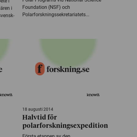
ete i
Foundation (NSF) och
ären i
Polarforskningssekretariatets...
svensk-
18 augusti 2014
Halvtid för
polarforskningsexpedition
Första etappen av den