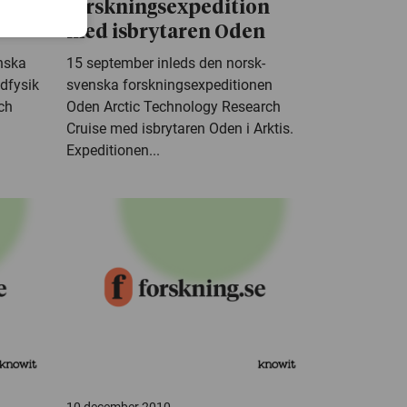
ll
forskningsexpedition
med isbrytaren Oden
nska
15 september inleds den norsk-
mdfysik
svenska forskningsexpeditionen
och
Oden Arctic Technology Research
Cruise med isbrytaren Oden i Arktis.
Expeditionen...