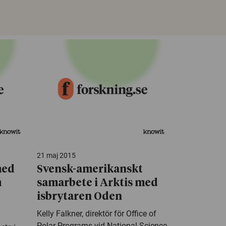
21 maj 2015
med
Svensk-amerikanskt
m
samarbete i Arktis med
isbrytaren Oden
Kelly Falkner, direktör för Office of
Polar Programs vid National Science