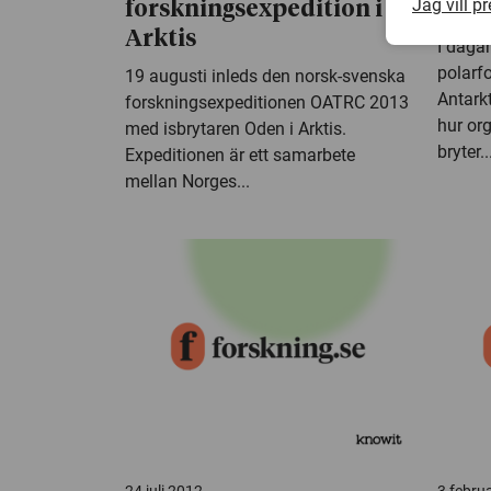
Jag vill p
forskningsexpedition i
har 
Arktis
I daga
polarfo
19 augusti inleds den norsk-svenska
Antarkt
forskningsexpeditionen OATRC 2013
hur org
med isbrytaren Oden i Arktis.
bryter..
Expeditionen är ett samarbete
mellan Norges...