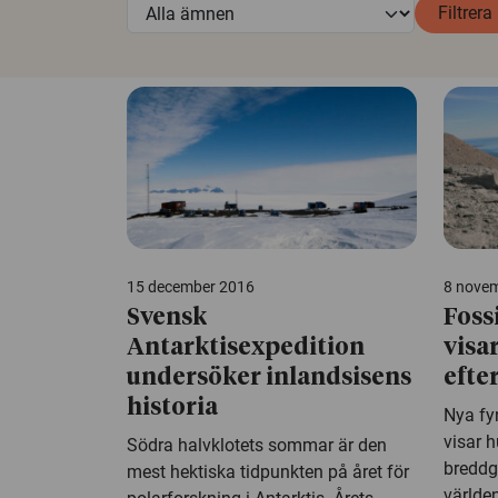
Filtrera
15 december 2016
8 nove
Svensk
Foss
Antarktisexpedition
visa
undersöker inlandsisens
efte
historia
Nya fy
visar 
Södra halvklotets sommar är den
breddg
mest hektiska tidpunkten på året för
världen