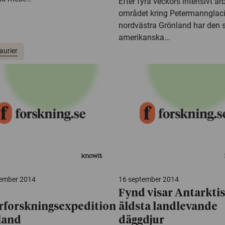
Efter fyra veckors intensivt arb
området kring Petermannglaci
nordvästra Grönland har den 
amerikanska...
aurier
tember 2014
16 september 2014
Fynd visar Antarktis
rforskningsexpedition
äldsta landlevande
iland
däggdjur