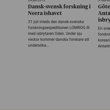
24 juli 2012
3 febru
Dansk-svensk forskning i
Göte
Norra ishavet
Anta
isbr
31 juli inleds den dansk-svenska
forskningsexpeditionen LOMROG III
En sven
med isbrytaren Oden. Under sju
forskn
veckor kommer danska forskare att
korean
undersöka...
Antarkt