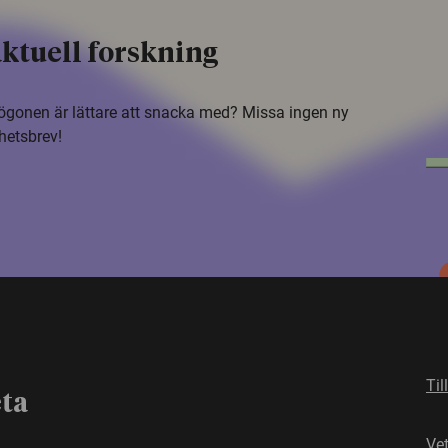
ktuell forskning
i ögonen är lättare att snacka med? Missa ingen ny
hetsbrev!
Til
eta
Ve