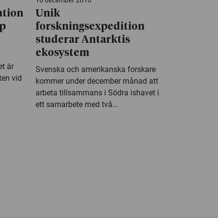
10 december 2010
ation
Unik
pp
forskningsexpedition
studerar Antarktis
ekosystem
t är
Svenska och amerikanska forskare
ten vid
kommer under december månad att
arbeta tillsammans i Södra ishavet i
ett samarbete med två...