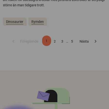
större än man tidigare trott.
Dinosaurier
Rymden
chevron_left
chevron_right
1
Föregående
2
3
…
5
Nästa