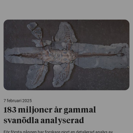
7 februari 2025
183 miljoner år gammal
svanödla analyserad
För första gången har forskare gjort en detaljerad analys av