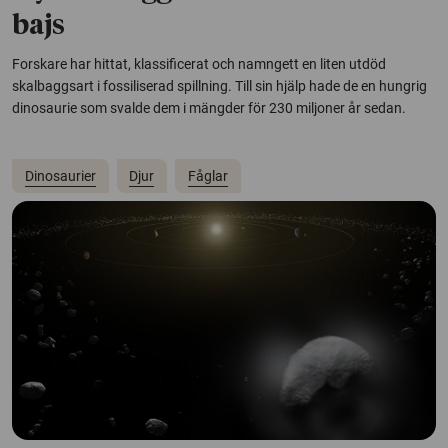
bajs
Forskare har hittat, klassificerat och namngett en liten utdöd
skalbaggsart i fossiliserad spillning. Till sin hjälp hade de en hungrig
dinosaurie som svalde dem i mängder för 230 miljoner år sedan.
Dinosaurier
Djur
Fåglar