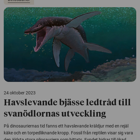
24 oktober 2023
Havslevande bjässe ledtråd till
svanödlornas utveckling
På dinosauriernas tid fanns ett havslevande kräldjur med en rejäl
käke och en torpedliknande kropp. Fossil från reptilen visar sig vara
den äldsta stora pliosauriern som hittats. Fyndet bidrar till ökad