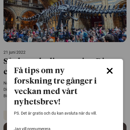
21 juni 2022
Så skapade dinosaurien Dippy
Få tips om ny
en proteststorm i England
forskning tre gånger i
När Naturhistoriska museet i London meddelade att dinosaurien
Dippy skulle flyttas blev det enorma protester. Idéhistorikern Björn
veckan med vårt
Billing har rett ut varför.
nyhetsbrev!
PS. Det är gratis och du kan avsluta när du vill.
Arkeologi
Dinosaurier
Jag vill prenumerera