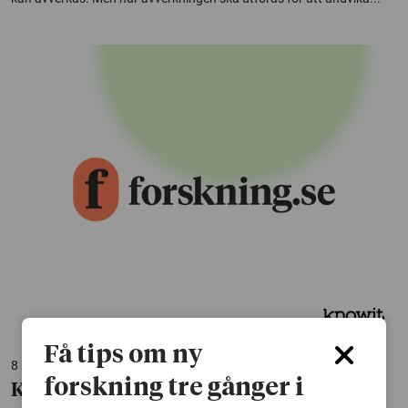
Få tips om ny
8 maj 2009
forskning tre gånger i
Klenträdshantering kan utvecklas mer