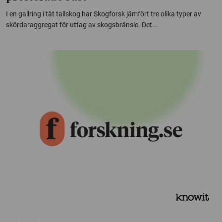
I en gallring i tät tallskog har Skogforsk jämfört tre olika typer av
skördaraggregat för uttag av skogsbränsle. Det...