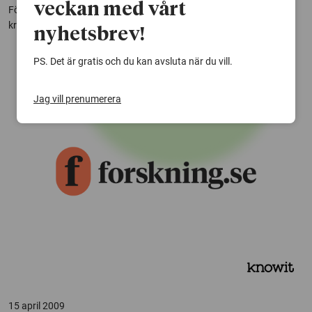
veckan med vårt
För att det ska vara lönsamt att ta ut skogsbränsle i klena bestånd
krävs en effektiv hantering vid avverkningen. Skogforsk...
nyhetsbrev!
PS. Det är gratis och du kan avsluta när du vill.
Jag vill prenumerera
15 april 2009