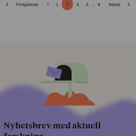
chevron_left
chevron_right
3
Föregående
1
2
4
5
…
8
Nästa
Nyhetsbrev med aktuell