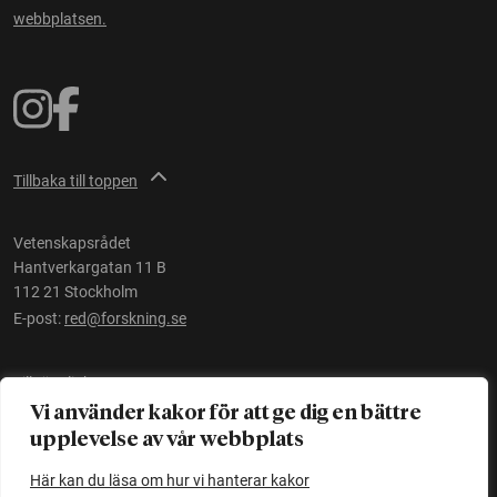
webbplatsen.
Tillbaka till toppen
Vetenskapsrådet
Hantverkargatan 11 B
112 21 Stockholm
E-post:
red@forskning.se
Tillgänglighet
Vi använder kakor för att ge dig en bättre
upplevelse av vår webbplats
Ett initiativ av
Vetenskapsrådet
Här kan du läsa om hur vi hanterar kakor