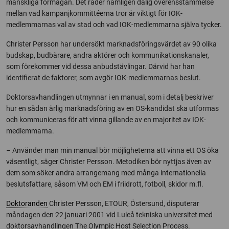
mänskliga förmågan. Det råder nämligen dålig överensstämmelse
mellan vad kampanjkommittéerna tror är viktigt för IOK-
medlemmarnas val av stad och vad IOK-medlemmarna själva tycker.
Christer Persson har undersökt marknadsföringsvärdet av 90 olika
budskap, budbärare, andra aktörer och kommunikationskanaler,
som förekommer vid dessa anbudstävlingar. Därvid har han
identifierat de faktorer, som avgör IOK-medlemmarnas beslut.
Doktorsavhandlingen utmynnar i en manual, som i detalj beskriver
hur en sådan ärlig marknadsföring av en OS-kandidat ska utformas
och kommuniceras för att vinna gillande av en majoritet av IOK-
medlemmarna.
– Använder man min manual bör möjligheterna att vinna ett OS öka
väsentligt, säger Christer Persson. Metodiken bör nyttjas även av
dem som söker andra arrangemang med många internationella
beslutsfattare, såsom VM och EM i friidrott, fotboll, skidor m.fl.
Doktoranden
Christer Persson, ETOUR, Östersund, disputerar
måndagen den 22 januari 2001 vid Luleå tekniska universitet med
doktorsavhandlingen The Olympic Host Selection Process.