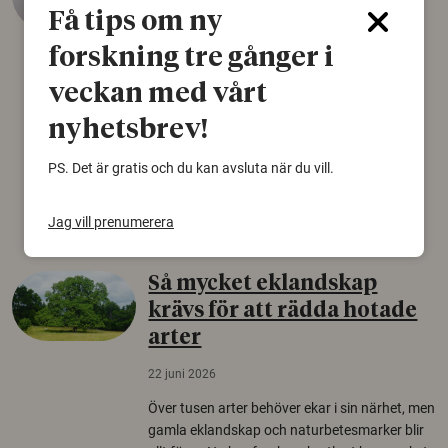
äldsta sko
Få tips om ny
22 juni 2026
forskning tre gånger i
Det som arkeologer länge trodde var en
veckan med vårt
björnfäll visar sig vara delar av en 2000 år
gammal sko. Fyndet bär spår av romerskt
nyhetsbrev!
skomode och beskrivs som mycket ovanligt i
Norden.
PS. Det är gratis och du kan avsluta när du vill.
Arkeologi
Jag vill prenumerera
Så mycket eklandskap
krävs för att rädda hotade
arter
22 juni 2026
Över tusen arter behöver ekar i sin närhet, men
gamla eklandskap och naturbetesmarker blir