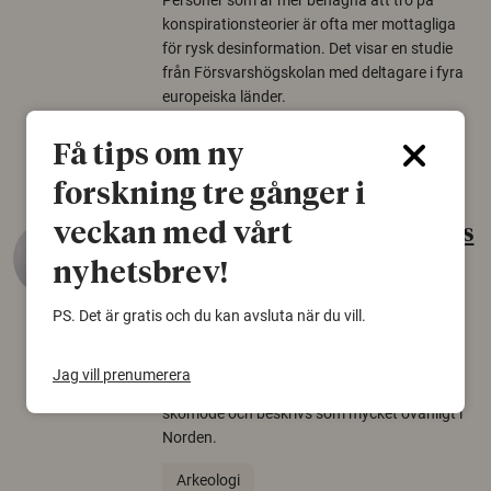
Personer som är mer benägna att tro på
konspirationsteorier är ofta mer mottagliga
för rysk desinformation. Det visar en studie
från Försvarshögskolan med deltagare i fyra
europeiska länder.
Säkerhetspolitik
Få tips om ny
forskning tre gånger i
veckan med vårt
Gammalt skinn var Sveriges
äldsta sko
nyhetsbrev!
22 juni 2026
PS. Det är gratis och du kan avsluta när du vill.
Det som arkeologer länge trodde var en
björnfäll visar sig vara delar av en 2000 år
Jag vill prenumerera
gammal sko. Fyndet bär spår av romerskt
skomode och beskrivs som mycket ovanligt i
Norden.
Arkeologi