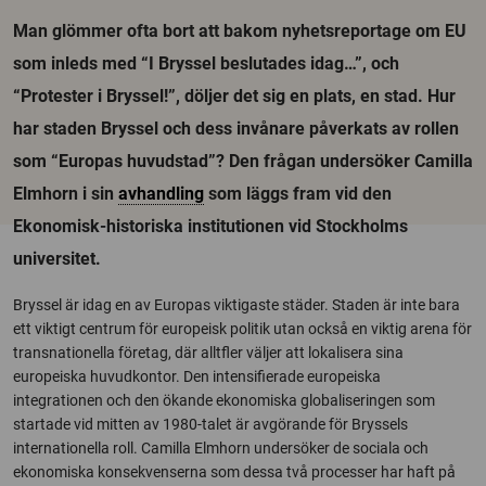
Man glömmer ofta bort att bakom nyhetsreportage om EU
som inleds med “I Bryssel beslutades idag…”, och
“Protester i Bryssel!”, döljer det sig en plats, en stad. Hur
har staden Bryssel och dess invånare påverkats av rollen
som “Europas huvudstad”? Den frågan undersöker Camilla
Elmhorn i sin
avhandling
som läggs fram vid den
Ekonomisk-historiska institutionen vid Stockholms
universitet.
Bryssel är idag en av Europas viktigaste städer. Staden är inte bara
ett viktigt centrum för europeisk politik utan också en viktig arena för
transnationella företag, där alltfler väljer att lokalisera sina
europeiska huvudkontor. Den intensifierade europeiska
integrationen och den ökande ekonomiska globaliseringen som
startade vid mitten av 1980-talet är avgörande för Bryssels
internationella roll. Camilla Elmhorn undersöker de sociala och
ekonomiska konsekvenserna som dessa två processer har haft på