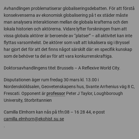
Avhandlingen problematiserar globaliseringsdebatten. För att förstå
konsekvenserna av ekonomisk globalisering på t ex städer måste
man analysera interaktionen mellan de globala krafterna och den
lokala historien och aktörerna. Vidare lyfter forskningen fram att
vissa globala aktörer är beroende av “platser” – all aktivitet kan inte
flyttas varsomhelst. De aktörer som valt att lokalisera sig i Bryssel
har gjort det för att det finns något särskilt där: en specifik kunskap
som de behöver ta del av för att vara konkurrenskraftiga.
Doktorsavhandlingens titel: Brussels – A Reflexive World City.
Disputationen äger rum fredag 30 mars kl. 13.00 i
Nordenskiöldsalen, Geovetenskapens hus, Svante Arrhenius väg 8 C,
Frescati. Opponent är
professor
Peter J Taylor, Loughborough
University, Storbritannien
Camilla Elmhorn kan nås på tfn:08 – 16 28 44, e-post
camilla.elmhorn@ekohist.su.se
.