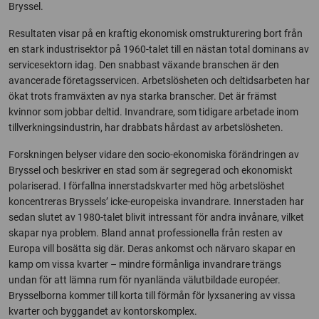
Bryssel.
Resultaten visar på en kraftig ekonomisk omstrukturering bort från
en stark industrisektor på 1960-talet till en nästan total dominans av
servicesektorn idag. Den snabbast växande branschen är den
avancerade företagsservicen. Arbetslösheten och deltidsarbeten har
ökat trots framväxten av nya starka branscher. Det är främst
kvinnor som jobbar deltid. Invandrare, som tidigare arbetade inom
tillverkningsindustrin, har drabbats hårdast av arbetslösheten.
Forskningen belyser vidare den socio-ekonomiska förändringen av
Bryssel och beskriver en stad som är segregerad och ekonomiskt
polariserad. I förfallna innerstadskvarter med hög arbetslöshet
koncentreras Bryssels’ icke-europeiska invandrare. Innerstaden har
sedan slutet av 1980-talet blivit intressant för andra invånare, vilket
skapar nya problem. Bland annat professionella från resten av
Europa vill bosätta sig där. Deras ankomst och närvaro skapar en
kamp om vissa kvarter – mindre förmånliga invandrare trängs
undan för att lämna rum för nyanlända välutbildade européer.
Brysselborna kommer till korta till förmån för lyxsanering av vissa
kvarter och byggandet av kontorskomplex.