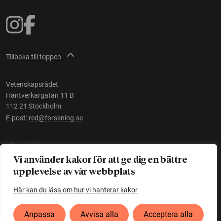
Tillbaka till toppen
Vetenskapsrådet
Hantverkargatan 11 B
112 21 Stockholm
E-post:
red@forskning.se
Tillgänglighet
Vi använder kakor för att ge dig en bättre
upplevelse av vår webbplats
Ett initiativ av
Vetenskapsrådet
Här kan du läsa om hur vi hanterar kakor
Anpassa
Avvisa alla
Acceptera alla