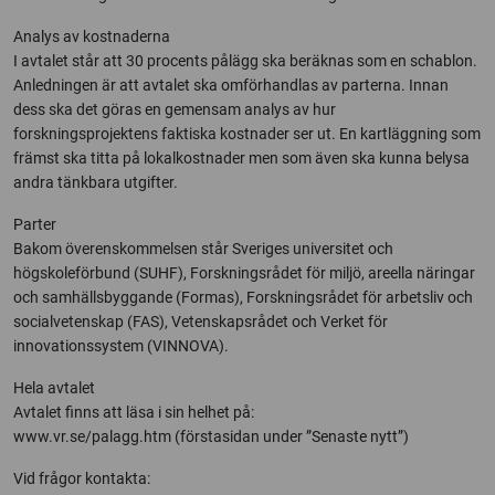
Analys av kostnaderna
I avtalet står att 30 procents pålägg ska beräknas som en schablon.
Anledningen är att avtalet ska omförhandlas av parterna. Innan
dess ska det göras en gemensam analys av hur
forskningsprojektens faktiska kostnader ser ut. En kartläggning som
främst ska titta på lokalkostnader men som även ska kunna belysa
andra tänkbara utgifter.
Parter
Bakom överenskommelsen står Sveriges universitet och
högskoleförbund (SUHF), Forskningsrådet för miljö, areella näringar
och samhällsbyggande (Formas), Forskningsrådet för arbetsliv och
socialvetenskap (FAS), Vetenskapsrådet och Verket för
innovationssystem (VINNOVA).
Hela avtalet
Avtalet finns att läsa i sin helhet på:
www.vr.se/palagg.htm (förstasidan under ”Senaste nytt”)
Vid frågor kontakta: