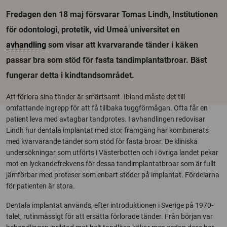
Fredagen den 18 maj försvarar Tomas Lindh, Institutionen
för odontologi, protetik, vid Umeå universitet en
avhandling
som visar att kvarvarande tänder i käken
passar bra som stöd för fasta tandimplantatbroar. Bäst
fungerar detta i kindtandsområdet.
Att förlora sina tänder är smärtsamt. Ibland måste det till
omfattande ingrepp för att få tillbaka tuggförmågan. Ofta får en
patient leva med avtagbar tandprotes. I avhandlingen redovisar
Lindh hur dentala implantat med stor framgång har kombinerats
med kvarvarande tänder som stöd för fasta broar. De kliniska
undersökningar som utförts i Västerbotten och i övriga landet pekar
mot en lyckandefrekvens för dessa tandimplantatbroar som är fullt
jämförbar med proteser som enbart stöder på implantat. Fördelarna
för patienten är stora.
Dentala implantat används, efter introduktionen i Sverige på 1970-
talet, rutinmässigt för att ersätta förlorade tänder. Från början var