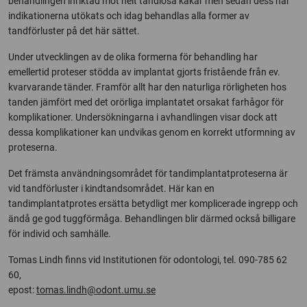
behandlingen inriktad mot helt tandlösa käkar men sedan dess har
indikationerna utökats och idag behandlas alla former av
tandförluster på det här sättet.
Under utvecklingen av de olika formerna för behandling har
emellertid proteser stödda av implantat gjorts fristående från ev.
kvarvarande tänder. Framför allt har den naturliga rörligheten hos
tanden jämfört med det orörliga implantatet orsakat farhågor för
komplikationer. Undersökningarna i avhandlingen visar dock att
dessa komplikationer kan undvikas genom en korrekt utformning av
proteserna.
Det främsta användningsområdet för tandimplantatproteserna är
vid tandförluster i kindtandsområdet. Här kan en
tandimplantatprotes ersätta betydligt mer komplicerade ingrepp och
ändå ge god tuggförmåga. Behandlingen blir därmed också billigare
för individ och samhälle.
Tomas Lindh finns vid Institutionen för odontologi, tel. 090-785 62
60,
epost:
tomas.lindh@odont.umu.se