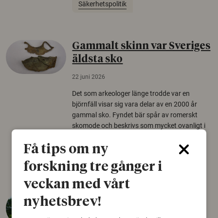
Säkerhetspolitik
Gammalt skinn var Sveriges
äldsta sko
22 juni 2026
Det som arkeologer länge trodde var en
björnfäll visar sig vara delar av en 2000 år
gammal sko. Fyndet bär spår av romerskt
skomode och beskrivs som mycket ovanligt i
Norden.
Få tips om ny
Arkeologi
forskning tre gånger i
veckan med vårt
Så mycket eklandskap
nyhetsbrev!
krävs för att rädda hotade