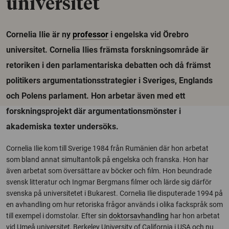
universitet
Cornelia Ilie är ny
professor
i engelska vid Örebro
universitet. Cornelia Ilies främsta forskningsområde är
retoriken i den parlamentariska debatten och då främst
politikers argumentationsstrategier i Sveriges, Englands
och Polens parlament. Hon arbetar även med ett
forskningsprojekt där argumentationsmönster i
akademiska texter undersöks.
Cornelia Ilie kom till Sverige 1984 från Rumänien där hon arbetat
som bland annat simultantolk på engelska och franska. Hon har
även arbetat som översättare av böcker och film. Hon beundrade
svensk litteratur och Ingmar Bergmans filmer och lärde sig därför
svenska på universitetet i Bukarest. Cornelia Ilie disputerade 1994 på
en avhandling om hur retoriska frågor används i olika fackspråk som
till exempel i domstolar. Efter sin
doktorsavhandling
har hon arbetat
vid Umeå universitet, Berkeley University of California i USA och nu