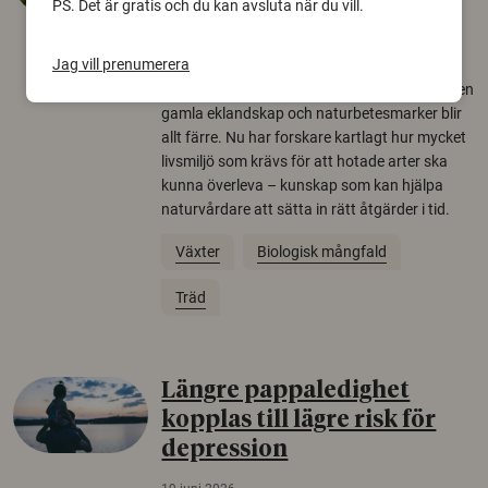
PS. Det är gratis och du kan avsluta när du vill.
arter
22 juni 2026
Jag vill prenumerera
Över tusen arter behöver ekar i sin närhet, men
gamla eklandskap och naturbetesmarker blir
allt färre. Nu har forskare kartlagt hur mycket
livsmiljö som krävs för att hotade arter ska
kunna överleva – kunskap som kan hjälpa
naturvårdare att sätta in rätt åtgärder i tid.
Växter
Biologisk mångfald
Träd
Längre pappaledighet
kopplas till lägre risk för
depression