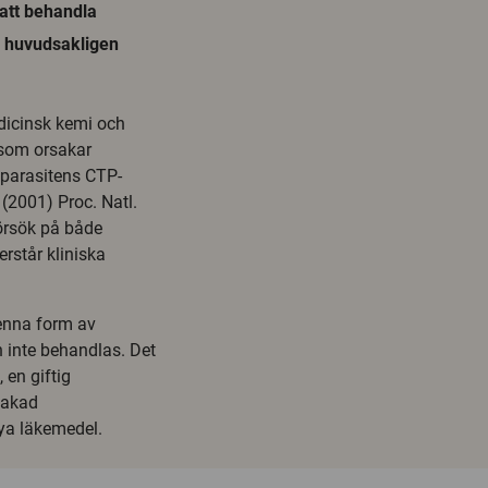
 att behandla
s huvudsakligen
edicinsk kemi och
 som orsakar
 parasitens CTP-
 (2001) Proc. Natl.
örsök på både
rstår kliniska
denna form av
 inte behandlas. Det
en giftig
sakad
nya läkemedel.