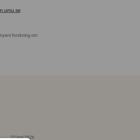
m.umu.se
 nyare forskning om
22 juni 2026