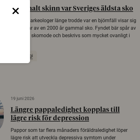
Gammalt skinn var Sveriges äldsta sko
Det som arkeologer länge trodde var en björnfäll visar sig
vara delar av en 2000 år gammal sko. Fyndet bär spår av
romerskt skomode och beskrivs som mycket ovanligt i
Norden.
Arkeologi
19 juni 2026
Längre pappaledighet kopplas till
lägre risk för depression
Pappor som tar flera månaders föräldraledighet löper
lägre risk att utveckla depressiva symtom under