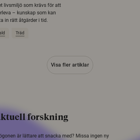
t livsmiljö som krävs för att
erleva – kunskap som kan
 in rätt åtgärder i tid.
ald
Träd
Visa fler artiklar
ktuell forskning
i ögonen är lättare att snacka med? Missa ingen ny