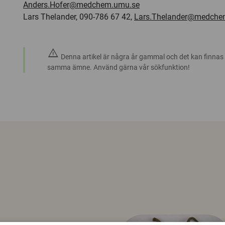
Anders.Hofer@medchem.umu.se
Lars Thelander, 090-786 67 42,
Lars.Thelander@medche
warning
Denna artikel är några år gammal och det kan finnas
samma ämne. Använd gärna vår sökfunktion!