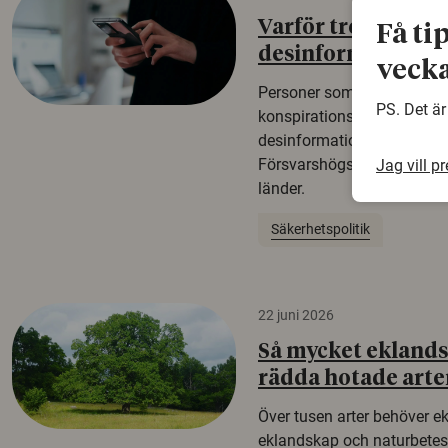
Varför tror vissa p
Få ti
desinformation?
vecka
Personer som är mer benäg
PS. Det är
konspirationsteorier är oft
desinformation. Det visar e
Försvarshögskolan med del
Jag vill p
länder.
Säkerhetspolitik
22 juni 2026
Så mycket eklandsk
rädda hotade arte
Över tusen arter behöver e
eklandskap och naturbetesma