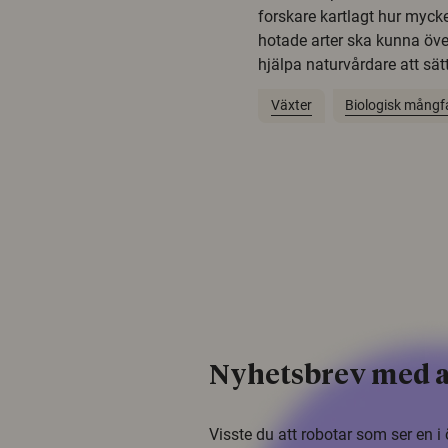
forskare kartlagt hur mycke
hotade arter ska kunna öv
hjälpa naturvårdare att sätta
Växter
Biologisk mångf
Nyhetsbrev med a
Visste du att robotar som ser en 