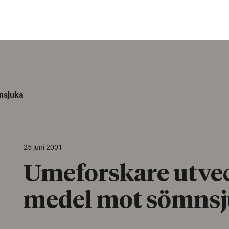
nsjuka
25 juni 2001
Umeforskare utve
medel mot sömns