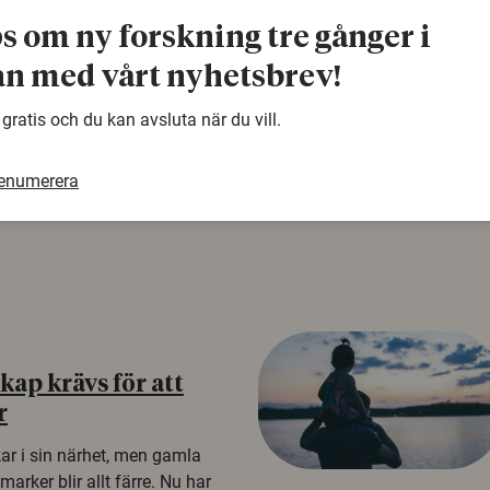
å rysk
ps om ny forskning tre gånger i
n med vårt nyhetsbrev!
na att tro på
 gratis och du kan avsluta när du vill.
a mer mottagliga för rysk
n studie från
tagare i fyra europeiska
renumerera
ap krävs för att
r
kar i sin närhet, men gamla
rker blir allt färre. Nu har