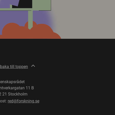
lbaka till toppen
tenskapsrådet
ntverkargatan 11 B
2 21 Stockholm
post:
red@forskning.se