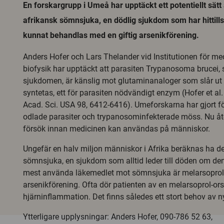
En forskargrupp i Umeå har upptäckt ett potentiellt sätt
afrikansk sömnsjuka, en dödlig sjukdom som har hittill
kunnat behandlas med en giftig arsenikförening.
Anders Hofer och Lars Thelander vid Institutionen för m
biofysik har upptäckt att parasiten Trypanosoma brucei,
sjukdomen, är känslig mot glutaminanaloger som slår ut
syntetas, ett för parasiten nödvändigt enzym (Hofer et al.
Acad. Sci. USA 98, 6412-6416). Umeforskarna har gjort f
odlade parasiter och trypanosominfekterade möss. Nu åte
försök innan medicinen kan användas på människor.
Ungefär en halv miljon människor i Afrika beräknas ha 
sömnsjuka, en sjukdom som alltid leder till döden om den
mest använda läkemedlet mot sömnsjuka är melarsoprol, 
arsenikförening. Ofta dör patienten av en melarsoprol-or
hjärninflammation. Det finns således ett stort behov av 
Ytterligare upplysningar: Anders Hofer, 090-786 52 63,