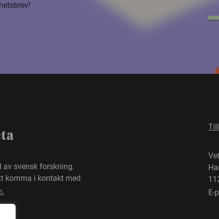
hetsbrev!
Til
eta
Ve
el av svensk forskning.
Ha
att komma i kontakt med
11
n.
E-