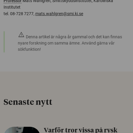
Professor
Mats Wahlgren, Smittskyddsinstitutet, Karolinska
Institutet
tel. 08-728 7277,
mats.wahlgren@smi.ki.se
warning
Denna artikel är några år gammal och det kan finnas
nyare forskning om samma ämne. Använd gärna vår
sökfunktion!
Senaste nytt
Varför tror vissa på rysk