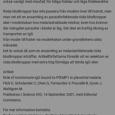
också vanligt med missfall, för tidiga födslar och låga födelsevikter.
Röda blodkroppar kan inte passera från modern över till fostret, men
man vet att en ansamling av parasitinfekterade röda blodkroppar
sker i moderkakan hos malariadrabbade mödrar, även hos kvinnor
där mängden parasiter i blodet är låg. Det sker en kraftig ökning av
transporten av IgG
från moder till foster via moderkakan under graviditetens sista
månader.
Det är också då som en ansamling av malariainfekterade röda
blodkroppar inträffar. Artikelförfattarna föreslår att en selektion av
röda blodkroppar med extra hög förmåga att binda IgG sker.
Artikel:
Role of nonimmune IgG bound to PfEMP1 in placental malaria
Flick K, Scholander C, Chen Q, Fernandez V, Pouvelle B, Gysin J,
Wahlgren M.
Publiceras i: Science 293, 14 September 2001, med Editorial
Comments.
För mer information kontakta: