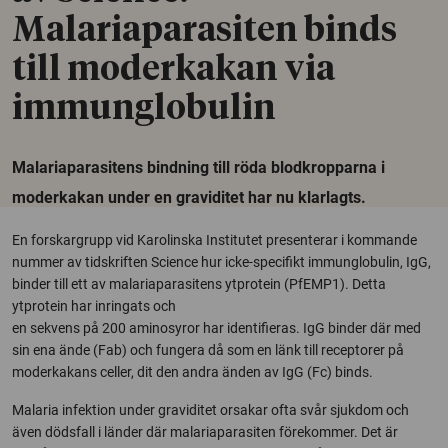
Malariaparasiten binds
till moderkakan via
immunglobulin
Malariaparasitens bindning till röda blodkropparna i
moderkakan under en graviditet har nu klarlagts.
En forskargrupp vid Karolinska Institutet presenterar i kommande
nummer av tidskriften Science hur icke-specifikt immunglobulin, IgG,
binder till ett av malariaparasitens ytprotein (PfEMP1). Detta
ytprotein har inringats och
en sekvens på 200 aminosyror har identifieras. IgG binder där med
sin ena ände (Fab) och fungera då som en länk till receptorer på
moderkakans celler, dit den andra änden av IgG (Fc) binds.
Malaria infektion under graviditet orsakar ofta svår sjukdom och
även dödsfall i länder där malariaparasiten förekommer. Det är