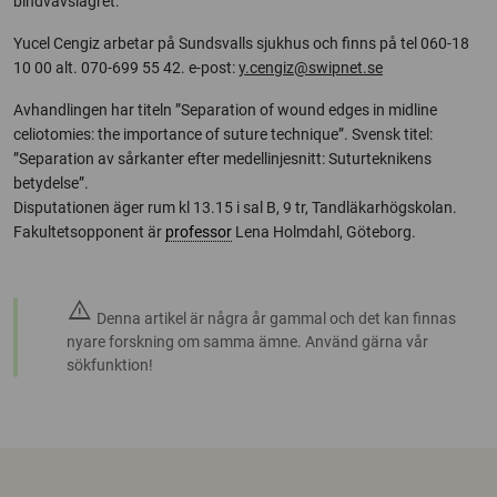
bindvävslagret.
Yucel Cengiz arbetar på Sundsvalls sjukhus och finns på tel 060-18
10 00 alt. 070-699 55 42. e-post:
y.cengiz@swipnet.se
Avhandlingen har titeln ”Separation of wound edges in midline
celiotomies: the importance of suture technique”. Svensk titel:
”Separation av sårkanter efter medellinjesnitt: Suturteknikens
betydelse”.
Disputationen äger rum kl 13.15 i sal B, 9 tr, Tandläkarhögskolan.
Fakultetsopponent är
professor
Lena Holmdahl, Göteborg.
warning
Denna artikel är några år gammal och det kan finnas
nyare forskning om samma ämne. Använd gärna vår
sökfunktion!