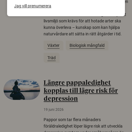
Över tusen arter behöver ekar i sin närhet, men
Jag vill prenumerera
gamla eklandskap och naturbetesmarker blir
allt färre. Nu har forskare kartlagt hur mycket
livsmiljö som krävs för att hotade arter ska
kunna överleva – kunskap som kan hjälpa
naturvårdare att sätta in rätt åtgärder i tid.
Växter
Biologisk mångfald
Träd
Längre pappaledighet
kopplas till lägre risk för
depression
19 juni 2026
Pappor som tar flera månaders
föräldraledighet löper lägre risk att utveckla