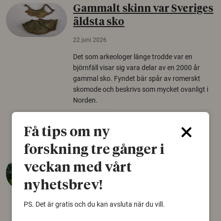
Gammalt skinn var Sveriges
äldsta sko
22 juni 2026
Det som arkeologer länge trodde var en
björnfäll visar sig vara delar av en 2000 år
gammal sko. Fyndet bär spår av romerskt
skomode och beskrivs som mycket ovanligt i
Norden.
Arkeologi
Få tips om ny
forskning tre gånger i
Så mycket eklandskap
veckan med vårt
krävs för att rädda hotade
nyhetsbrev!
arter
PS. Det är gratis och du kan avsluta när du vill.
22 juni 2026