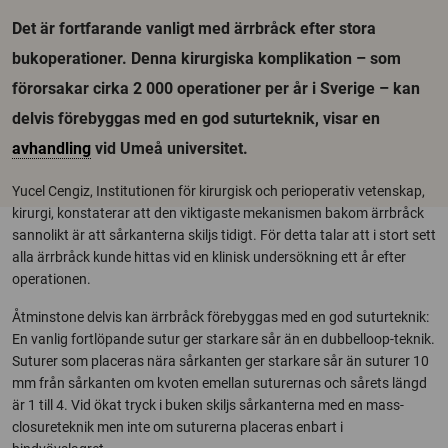
Det är fortfarande vanligt med ärrbråck efter stora
bukoperationer. Denna kirurgiska komplikation – som
förorsakar cirka 2 000 operationer per år i Sverige – kan
delvis förebyggas med en god suturteknik, visar en
avhandling
vid Umeå universitet.
Yucel Cengiz, Institutionen för kirurgisk och perioperativ vetenskap,
kirurgi, konstaterar att den viktigaste mekanismen bakom ärrbråck
sannolikt är att sårkanterna skiljs tidigt. För detta talar att i stort sett
alla ärrbråck kunde hittas vid en klinisk undersökning ett år efter
operationen.
Åtminstone delvis kan ärrbråck förebyggas med en god suturteknik:
En vanlig fortlöpande sutur ger starkare sår än en dubbelloop-teknik.
Suturer som placeras nära sårkanten ger starkare sår än suturer 10
mm från sårkanten om kvoten emellan suturernas och sårets längd
är 1 till 4. Vid ökat tryck i buken skiljs sårkanterna med en mass-
closureteknik men inte om suturerna placeras enbart i