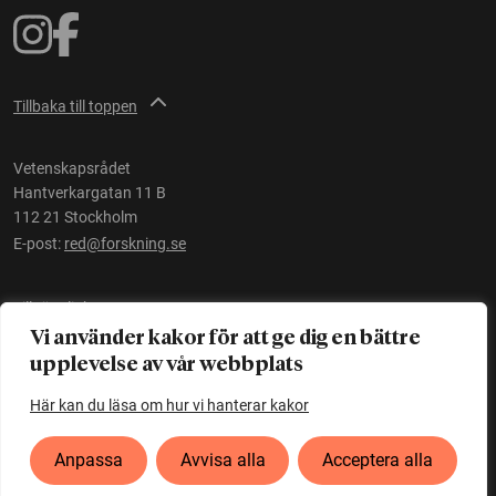
Tillbaka till toppen
Vetenskapsrådet
Hantverkargatan 11 B
112 21 Stockholm
E-post:
red@forskning.se
Tillgänglighet
Vi använder kakor för att ge dig en bättre
upplevelse av vår webbplats
Ett initiativ av
Vetenskapsrådet
Här kan du läsa om hur vi hanterar kakor
Anpassa
Avvisa alla
Acceptera alla