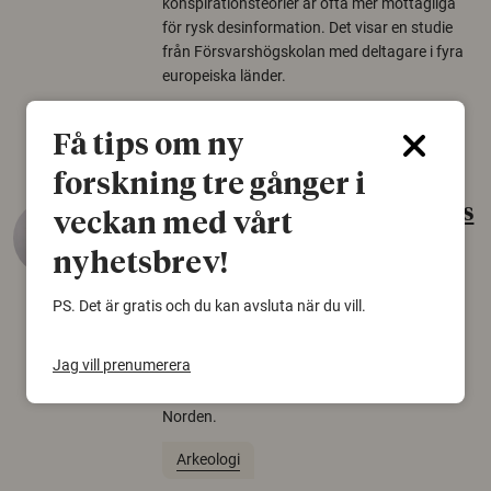
konspirationsteorier är ofta mer mottagliga
för rysk desinformation. Det visar en studie
från Försvarshögskolan med deltagare i fyra
europeiska länder.
Säkerhetspolitik
Få tips om ny
forskning tre gånger i
Gammalt skinn var Sveriges
veckan med vårt
äldsta sko
nyhetsbrev!
22 juni 2026
PS. Det är gratis och du kan avsluta när du vill.
Det som arkeologer länge trodde var en
björnfäll visar sig vara delar av en 2000 år
Jag vill prenumerera
gammal sko. Fyndet bär spår av romerskt
skomode och beskrivs som mycket ovanligt i
Norden.
Arkeologi