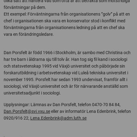
olika sätt att hantera vad som ofta är att betrakta som motstridiga
förväntningar på dem.
Ett exempel: Förväntningarna från organisationens ”golv” på att en
chef i organisationen ska vara en konservator stod i konflikt med
förväntningarna från organisationens ledning på att en chef ska
vara en förändringsledare.
Dan Porsfelt är född 1966 i Stockholm, är sambo med Christina och
har tre barn i åldrarna sju till tolv år. Han tog sig fil kand i sociologi
och statsvetenskap 1995 vid Växjö universitet och påbörjade sin
forskarutbildning i arbetsvetenskap vid Luleå tekniska universitet i
november 1995. Porsfelt har sedan 1993 undervisat, framför allt i
sociologi, vid Växjö universitet och är för närvarande anställd som
universitetsadjunkt i sociologi.
Upplysningar: Lämnas av Dan Porsfelt, telefon 0470-70 84 84,
Dan.Porsfelt@svi.vxu.se
eller av informatör Lena Edenbrink, telefon
0920/916 22,
Lena.Edenbrink@adm.luth.se