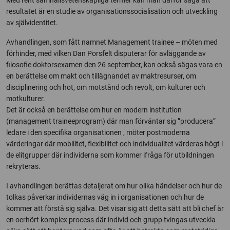
Med rent samhällsvetenskapliga termer kan man därför säga att
resultatet är en studie av organisationssocialisation och utveckling
av självidentitet.
Avhandlingen, som fått namnet Management trainee – möten med
förhinder, med vilken Dan Porsfelt disputerar för avläggande av
filosofie doktorsexamen den 26 september, kan också sägas vara en
en berättelse om makt och tillägnandet av maktresurser, om
disciplinering och hot, om motstånd och revolt, om kulturer och
motkulturer.
Det är också en berättelse om hur en modern institution
(management traineeprogram) där man förväntar sig ”producera”
ledare i den specifika organisationen , möter postmoderna
värderingar där mobilitet, flexibilitet och individualitet värderas högt i
de elitgrupper där individerna som kommer ifråga för utbildningen
rekryteras.
I avhandlingen berättas detaljerat om hur olika händelser och hur de
tolkas påverkar individernas väg in i organisationen och hur de
kommer att förstå sig själva. Det visar sig att detta sätt att bli chef är
en oerhört komplex process där individ och grupp tvingas utveckla