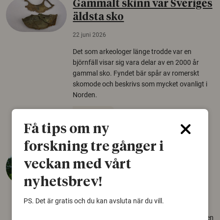
Gammalt skinn var Sveriges
äldsta sko
22 juni 2026
Det som arkeologer länge trodde var en
björnfäll visar sig vara delar av en 2000 år
gammal sko. Fyndet bär spår av romerskt
skomode och beskrivs som mycket ovanligt i
Norden.
Arkeologi
Få tips om ny
forskning tre gånger i
Så mycket eklandskap
veckan med vårt
krävs för att rädda hotade
nyhetsbrev!
arter
PS. Det är gratis och du kan avsluta när du vill.
22 juni 2026
Över tusen arter behöver ekar i sin närhet, men