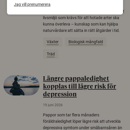
Jag vill prenumerera
gamla eklandskap och naturbetesmarker blir
allt färre. Nu har forskare kartlagt hur mycket
livsmiljö som krävs för att hotade arter ska
kunna överleva – kunskap som kan hjälpa
naturvårdare att sätta in rätt åtgärder i tid.
Växter
Biologisk mångfald
Träd
Längre pappaledighet
kopplas till lägre risk för
depression
19 juni 2026
Pappor som tar flera månaders
föräldraledighet löper lägre risk att utveckla
depressiva symtom under småbarnsåren än