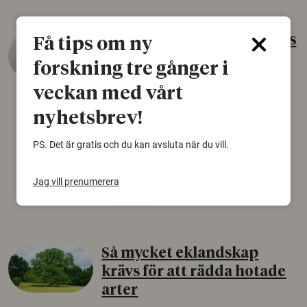
Gammalt skinn var Sveriges
Få tips om ny
äldsta sko
forskning tre gånger i
22 juni 2026
veckan med vårt
Det som arkeologer länge trodde var en
nyhetsbrev!
björnfäll visar sig vara delar av en 2000 år
gammal sko. Fyndet bär spår av romerskt
PS. Det är gratis och du kan avsluta när du vill.
skomode och beskrivs som mycket ovanligt i
Norden.
Jag vill prenumerera
Arkeologi
Så mycket eklandskap
krävs för att rädda hotade
arter