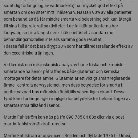
samtidig förlängning av vadmuskeln) har mycket god effekt på
smärtan om den sitter mitt i hälsenan. Nästan 90% av alla patienter
som behandlas då får mindre smärta vid belastning och kan återgå
till sina tidigare idrottsaktiviteter. I de fall där patienterna har
långvarig smärta längst nere i hälsenefästet visar däremot
behandlingsmodellen inte alls samma goda resultat.
I dessa fall är det bara drygt 30% som har tillfredsställande effekt av
den excentriska träningen.
Vid kemisk och mikroskopisk analys av både friska och kroniskt
smärtande hälsenor påträffades både glutamat och kemiska
mottagare för detta ämne. Glutamat är ett viktigt smärtreglerande
ämne i centrala nervsystemet, men dess betydelse för smärta i
perifer vävnad hos människa är hittills väsentligen okänd. Dessa
fynd kan i förlängningen möjligen ha betydelse för behandlingen av
smärtsamma tillstånd i senor.
Martin Fahlström kan nås på tfn 090-785 84 83x eller via e-post
martin.fahlstrom@idrott.umu.se
Martin Fahlström är uppvuxen i Boliden och flyttade 1975 till Umeå,