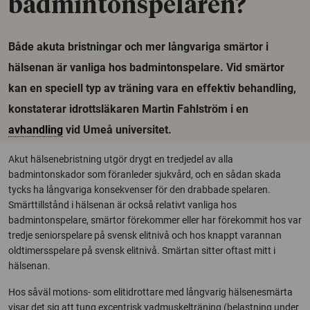
badmintonspelaren?
Både akuta bristningar och mer långvariga smärtor i
hälsenan är vanliga hos badmintonspelare. Vid smärtor
kan en speciell typ av träning vara en effektiv behandling,
konstaterar idrottsläkaren Martin Fahlström i en
avhandling
vid Umeå universitet.
Akut hälsenebristning utgör drygt en tredjedel av alla
badmintonskador som föranleder sjukvård, och en sådan skada
tycks ha långvariga konsekvenser för den drabbade spelaren.
Smärttillstånd i hälsenan är också relativt vanliga hos
badmintonspelare, smärtor förekommer eller har förekommit hos var
tredje seniorspelare på svensk elitnivå och hos knappt varannan
oldtimersspelare på svensk elitnivå. Smärtan sitter oftast mitt i
hälsenan.
Hos såväl motions- som elitidrottare med långvarig hälsenesmärta
visar det sig att tung excentrisk vadmuskelträning (belastning under