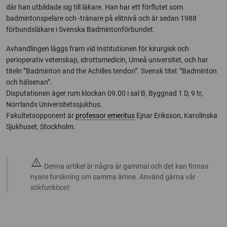
där han utbildade sig till läkare. Han har ett förflutet som
badmintonspelare och -tränare på elitnivå och är sedan 1988
förbundsläkare i Svenska Badmintonförbundet.
Avhandlingen läggs fram vid Institutionen för kirurgisk och
perioperativ vetenskap, idrottsmedicin, Umeå universitet, och har
titeln ”Badminton and the Achilles tendon”. Svensk titel: ”Badminton
och hälsenan”.
Disputationen äger rum klockan 09.00 i sal B, Byggnad 1 D, 9 tr,
Norrlands Universitetssjukhus.
Fakultetsopponent är
professor emeritus
Ejnar Eriksson, Karolinska
Sjukhuset, Stockholm.
warning
Denna artikel är några år gammal och det kan finnas
nyare forskning om samma ämne. Använd gärna vår
sökfunktion!