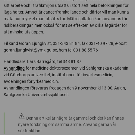
sitt arbete och i trafikmiljön utsätts i stort sett hela befolkningen för
låga halter. Ämnet är cancerframkallande och därför vill man kunna
mäta hur mycket man utsätts för. Mätresultaten kan användas för
riskberäkningar, men också för att se effekten av olika åtgärder för
att minska utsläppen.
Fil kand Göran Ljungkvist, 031-343 81 84, fax 031-40 97 28, e-post
goran.ljungkvist@ymk.gu.se
, hem tel 031-88 55 76
Handledare: Lars Barregård, tel 343 81 87
Avhandling
för medicine doktorsexamen vid Sahlgrenska akademin
vid Göteborgs universitet, institutionen för invärtesmedicin,
avdelningen för yrkesmedicin.
Avhandlingen försvaras fredagen den 9 november kl 13.00, Aulan,
Sahlgrenska Universitetssjukhuset.
warning
Denna artikel är några år gammal och det kan finnas
nyare forskning om samma ämne. Använd gärna vår
sökfunktion!