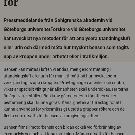
för
Pressmeddelande från Sahlgrenska akademin vid
Göteborgs universitetForskare vid Göteborgs universitet
har utvecklat nya metoder för att analysera utandningsluft
eller urin och därmed mäta hur mycket bensen som tagits
upp av kroppen under arbetet eller i trafikmiljön.
Bensen kan mätas i luften vi andas, men genom mätning i
utandningsluft eller urin får man ett mått på hur mycket som
verkligen tagits upp i kroppen. Provtagningen är enkel och snabb,
vilket är speciellt viktigt när allmänheten skall undersökas. Halterna
är låga, vilket ställer höga krav på metoderna för att en säker
bestämning skall kunna göras. Känsligheten är tillräcklig för att
kunna användas för yrkesmässigt utsatta grupper, rökare och de
flesta som utsätts för bensen via omgivningsluften.
Bensen finns i motorbensin och bildas också vid förbränning av
exempelvis ved och vid tobaksrökning. Många utsätts för bensen i