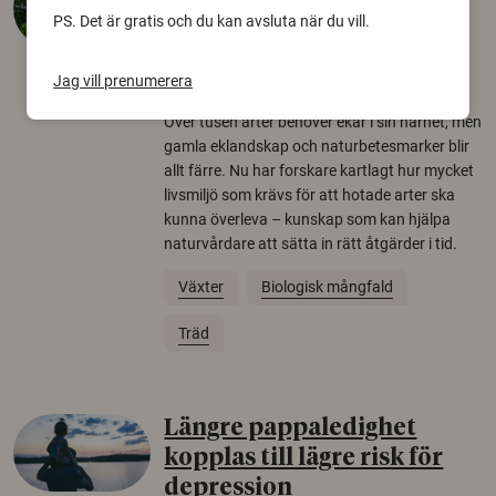
krävs för att rädda hotade
PS. Det är gratis och du kan avsluta när du vill.
arter
Jag vill prenumerera
22 juni 2026
Över tusen arter behöver ekar i sin närhet, men
gamla eklandskap och naturbetesmarker blir
allt färre. Nu har forskare kartlagt hur mycket
livsmiljö som krävs för att hotade arter ska
kunna överleva – kunskap som kan hjälpa
naturvårdare att sätta in rätt åtgärder i tid.
Växter
Biologisk mångfald
Träd
Längre pappaledighet
kopplas till lägre risk för
depression