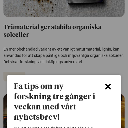
Trämaterial ger stabila organiska
solceller
En mer obehandlad variant av ett vanligt naturmaterial, lignin, kan
användas för att skapa pålitliga och miljövänliga organiska solceller.
Det visar forskning vid Linköpings universitet.
Solceller
Få tips om ny
forskning tre gånger i
veckan med vårt
nyhetsbrev!