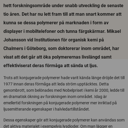
hett forskningsområde under snabb utveckling de senaste
tio åren. Det har nu lett fram till att man snart kommer att
kunna se dessa polymerer på marknaden i form av
displayer i mobiltelefoner och tunna färgskärmar. Mikael
Johansson vid Institutionen för organisk kemi på
Chalmers i Göteborg, som doktorerar inom området, har
visat att det går att öka polymerernas livslängd samt
effektiviserat deras förmåga att sända ut ljus.
Trots att konjugerade polymerer hade varit kända länge dröjde det till
1977 innan deras förmåga att leda ström upptäcktes. Detta
genombrott, som belönades med Nobelpriset i kemi år 2000, ledde till
en dramatisk ökning av forskningen inom området. Idag är
emellertid forskningen på konjugerade polymerer mer inriktad på
ljusemitterande egenskaper i halvledartillståndet.
Dessa egenskaper gör att konjugerade polymerer kan användas som
det aktiva materialet i exempelvis lysdioder. Om man lägger en