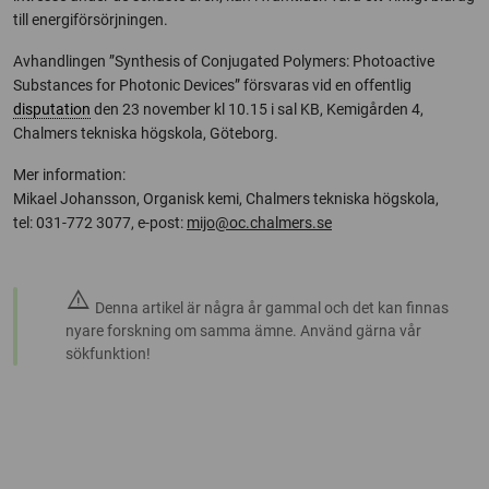
till energiförsörjningen.
Avhandlingen ”Synthesis of Conjugated Polymers: Photoactive
Substances for Photonic Devices” försvaras vid en offentlig
disputation
den 23 november kl 10.15 i sal KB, Kemigården 4,
Chalmers tekniska högskola, Göteborg.
Mer information:
Mikael Johansson, Organisk kemi, Chalmers tekniska högskola,
tel: 031-772 3077, e-post:
mijo@oc.chalmers.se
warning
Denna artikel är några år gammal och det kan finnas
nyare forskning om samma ämne. Använd gärna vår
sökfunktion!