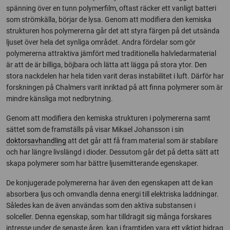
spänning över en tunn polymerfilm, oftast räcker ett vanligt batteri
som strömkälla, börjar de lysa. Genom att modifiera den kemiska
strukturen hos polymererna går det att styra färgen på det utsända
ljuset över hela det synliga området. Andra fördelar som gör
polymererna attraktiva jämfört med traditionella halvledarmaterial
är att de är billiga, böjbara och lätta att lägga på stora ytor. Den
stora nackdelen har hela tiden varit deras instabilitet i luft. Därför har
forskningen på Chalmers varit inriktad på att finna polymerer som är
mindre känsliga mot nedbrytning.
Genom att modifiera den kemiska strukturen i polymererna samt
sättet som de framställs på visar Mikael Johansson i sin
doktorsavhandling
att det går att få fram material som är stabilare
och har längre livslängd i dioder. Dessutom går det på detta sätt att
skapa polymerer som har bättre ljusemitterande egenskaper.
De konjugerade polymererna har även den egenskapen att de kan
absorbera ljus och omvandla denna energi till elektriska laddningar.
Således kan de även användas som den aktiva substansen i
solceller. Denna egenskap, som har tilldragit sig många forskares
intresse under de senaste åren, kan i framtiden vara ett viktigt bidrag