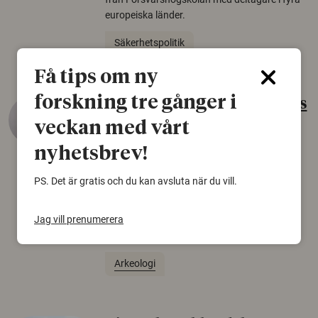
europeiska länder.
Säkerhetspolitik
Få tips om ny
forskning tre gånger i
Gammalt skinn var Sveriges
äldsta sko
veckan med vårt
22 juni 2026
nyhetsbrev!
Det som arkeologer länge trodde var en
PS. Det är gratis och du kan avsluta när du vill.
björnfäll visar sig vara delar av en 2000 år
gammal sko. Fyndet bär spår av romerskt
Jag vill prenumerera
skomode och beskrivs som mycket ovanligt i
Norden.
Arkeologi