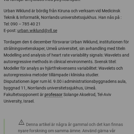
Urban Wiklund är bördig från Kiruna och verksam vid Medicinsk
Teknik & Informatik, Norrlands universitetssjukhus. Han nås på :
Tel: 090 – 785 40 21
E-post:
urban.wiklund@vll.se
Tordagen den 6 december försvarar Urban Wiklund, institutionen för
strålningsvetenskaper, Umeå universitet, sin avhandling med titeln
Modelling and analysis of heart rate variability signals: Wavelets and
autoregressive methods in clinical environments. Svensk titel:
Modeller för analys av hjärtfrekvensens variabilitet: Wavelets och
autoregressiva metoder tillämpade i kliniska studier.
Disputationen äger rum kl. 9.00 i administrationsbyggnadens aula,
byggnad 11, Norrlands universitetssjukhus, Umeå.
Fakultetsopponent är
professor
Solange Akselrod, Tel-Aviv
University, Israel.
warning
Denna artikel är några år gammal och det kan finnas
nyare forskning om samma ämne. Använd gärna vår