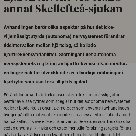
annat Skellefteå-sjukan
Avhandlingen berör olika aspekter på hur det icke-
viljemässigt styrda (autonoma) nervsystemet förändrar
tidsintervallen mellan hjärtslag, så kallade
hjärtfrekvensvariabilitet. Störningar i det autonoma
nervsystemets reglering av hjärtfrekvensen kan medföra
en högre risk för utvecklande av allvarliga rubbningar i
hjärtrytm som kan föra till plötslig död.
Förändringarna i hjärtfrekvensen sker inte slumpmässigt, utan
består av vissa rytmer som speglar hur det autonoma nervsystemet
reglerar blodcirkulationen. De metoder som använts i avhandlingen
bygger på olika matematiska modeller av dessa rytmer, bland annat
har så kallad. ”wavelet”-teknik använts. De värden som beräknas har
sedan använts i kliniska och experimentella forskningsprojekt för att
påvisa, karaktärisera och kvantifiera funktionsrubbningar i det