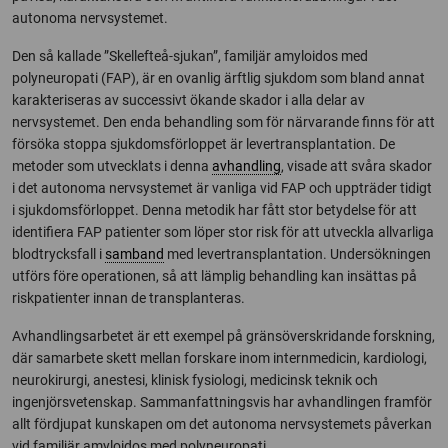
autonoma nervsystemet.
Den så kallade ”Skellefteå-sjukan”, familjär amyloidos med
polyneuropati (FAP), är en ovanlig ärftlig sjukdom som bland annat
karakteriseras av successivt ökande skador i alla delar av
nervsystemet. Den enda behandling som för närvarande finns för att
försöka stoppa sjukdomsförloppet är levertransplantation. De
metoder som utvecklats i denna
avhandling
, visade att svåra skador
i det autonoma nervsystemet är vanliga vid FAP och uppträder tidigt
i sjukdomsförloppet. Denna metodik har fått stor betydelse för att
identifiera FAP patienter som löper stor risk för att utveckla allvarliga
blodtrycksfall i
samband
med levertransplantation. Undersökningen
utförs före operationen, så att lämplig behandling kan insättas på
riskpatienter innan de transplanteras.
Avhandlingsarbetet är ett exempel på gränsöverskridande forskning,
där samarbete skett mellan forskare inom internmedicin, kardiologi,
neurokirurgi, anestesi, klinisk fysiologi, medicinsk teknik och
ingenjörsvetenskap. Sammanfattningsvis har avhandlingen framför
allt fördjupat kunskapen om det autonoma nervsystemets påverkan
vid familjär amyloidos med polyneuropati.