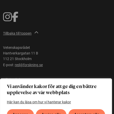
Tillbaka till toppen
Vetenskapsrådet
Hantverkargatan 11 B
112 21 Stockholm
E-post:
red@forskning.se
Tillgänglighet
Vi använder kakor för att ge dig en bättre
upplevelse av vår webbplats
Ett initiativ av
Vetenskapsrådet
Här kan du läsa om hur vi hanterar kakor