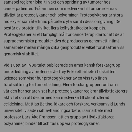
samspel reglerar lokal tillväxt och spridning av tumörer hos
cancerpatienter. Två ämnen som medverkar till tumörcellernas
tillväxt är proteoglykaner och polyaminer. Proteoglykaner är stora
molekyler som återfinns på cellers yta samt i dess omgivning. De
består av protein till vilket flera kolhydratkedjor kopplats.
Proteoglykaner är ett lämpligt mål för cancerterapi därför att de är
supragenomiska produkter, dvs de produceras genom ett intimt
samarbete mellan många olika genprodukter vilket förutsätter viss
genomisk stabilitet.
Vid slutet av 1980-talet publicerade en amerikansk forskargrupp
under ledning av
professor
Jeffrey Esko ett arbete i tidskriften
Science som visar hur proteoglykaner av en viss typ är en
förutsättning för tumörbildning. Flera forskargrupper runt om i
världen har senare visat hur proteoglykaner reglerar tillväxtfaktorers
aktivitet och att de därmed kan medverka till okontrollerad
celldelning. Mattias Belting, läkare och forskare, verksam vid Lunds
universitet, visade i sitt avhandlingsarbete, i samarbete med
professor Lars-Åke Fransson, att en grupp av tillväxtfaktorer,
polyaminer, binder till och tas upp via proteoglykaner.