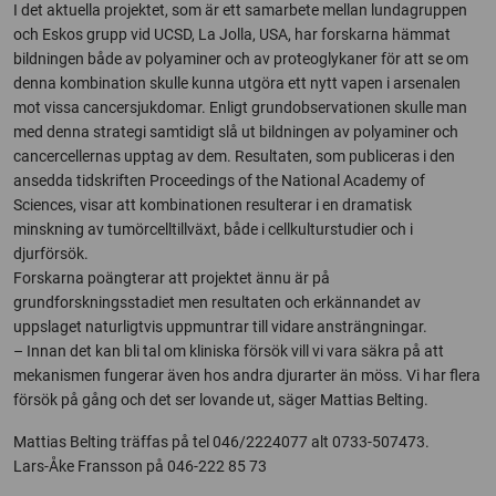
I det aktuella projektet, som är ett samarbete mellan lundagruppen
och Eskos grupp vid UCSD, La Jolla, USA, har forskarna hämmat
bildningen både av polyaminer och av proteoglykaner för att se om
denna kombination skulle kunna utgöra ett nytt vapen i arsenalen
mot vissa cancersjukdomar. Enligt grundobservationen skulle man
med denna strategi samtidigt slå ut bildningen av polyaminer och
cancercellernas upptag av dem. Resultaten, som publiceras i den
ansedda tidskriften Proceedings of the National Academy of
Sciences, visar att kombinationen resulterar i en dramatisk
minskning av tumörcelltillväxt, både i cellkulturstudier och i
djurförsök.
Forskarna poängterar att projektet ännu är på
grundforskningsstadiet men resultaten och erkännandet av
uppslaget naturligtvis uppmuntrar till vidare ansträngningar.
– Innan det kan bli tal om kliniska försök vill vi vara säkra på att
mekanismen fungerar även hos andra djurarter än möss. Vi har flera
försök på gång och det ser lovande ut, säger Mattias Belting.
Mattias Belting träffas på tel 046/2224077 alt 0733-507473.
Lars-Åke Fransson på 046-222 85 73