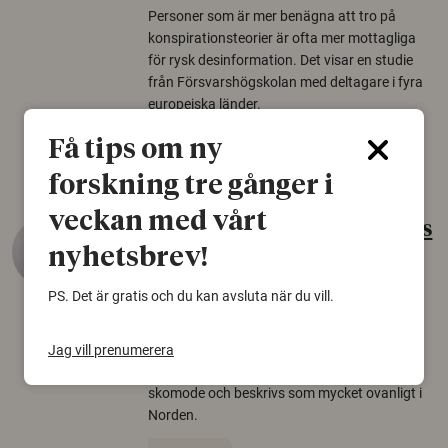
Personer som är mer benägna att tro på
konspirationsteorier är ofta mer mottagliga
för rysk desinformation. Det visar en studie
från Försvarshögskolan med deltagare i fyra
europeiska länder.
Säkerhetspolitik
Få tips om ny
forskning tre gånger i
veckan med vårt
Gammalt skinn var Sveriges
nyhetsbrev!
äldsta sko
22 juni 2026
PS. Det är gratis och du kan avsluta när du vill.
Det som arkeologer länge trodde var en
björnfäll visar sig vara delar av en 2000 år
Jag vill prenumerera
gammal sko. Fyndet bär spår av romerskt
skomode och beskrivs som mycket ovanligt i
Norden.