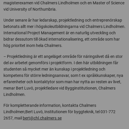
magisterexamen vid Chalmers Lindholmen och en Master of Science
vid University of Northumbria.
Under senare år har ledarskap, projektledning och entreprenörskap
betonats allt mer i högskoleutbildningarna vid Chalmers Lindholmen.
International Project Management är en naturlig utveckling och
bidrar dessutom till ökad internationalisering, ett område som har
hög prioritet inom hela Chalmers.
– Projektledning är ett angeläget område för näringslivet då en stor
del av arbetet genomförs i projektform. I den här utbildningen får
studenten så mycket mer än kunskap i projektledning och
kompetens för större ledningsansvar, som t ex språkkunskaper, nya
erfarenheter och kontaktytor som man har nytta av resten av livet,
menar Bert Luvö, projektledare vid Bygginstitutionen, Chalmers
Lindholmen.
För kompletterande information, kontakta Chalmers
Lindholmen;Bert Luvö, Institutionen för byggteknik, tel 031-772
2657, mail
bert@chl.chalmers.se