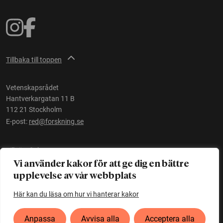
Tillbaka till toppen
Vetenskapsrådet
Hantverkargatan 11 B
112 21 Stockholm
E-post:
red@forskning.se
Tillgänglighet
Vi använder kakor för att ge dig en bättre
upplevelse av vår webbplats
Ett initiativ av
Vetenskapsrådet
Här kan du läsa om hur vi hanterar kakor
Anpassa
Avvisa alla
Acceptera alla