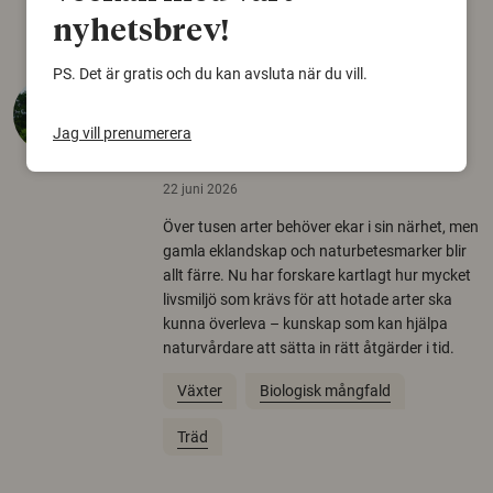
nyhetsbrev!
PS. Det är gratis och du kan avsluta när du vill.
Så mycket eklandskap
krävs för att rädda hotade
Jag vill prenumerera
arter
22 juni 2026
Över tusen arter behöver ekar i sin närhet, men
gamla eklandskap och naturbetesmarker blir
allt färre. Nu har forskare kartlagt hur mycket
livsmiljö som krävs för att hotade arter ska
kunna överleva – kunskap som kan hjälpa
naturvårdare att sätta in rätt åtgärder i tid.
Växter
Biologisk mångfald
Träd