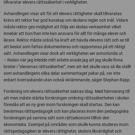
tillvaratar elevers rättssäkerhet i verkligheten.
Avhandlingen visar att för att elevers rättigheter skall tillvaratas
krävs att rektor har god kunskap om skolans regler och mål. Vidare
måste rektor ges möjlighet att följa sin skolas verksamhet vilket
innebär att hon/han inte kan ansvara för allt för många elever och
lärare. Rektor måste också ha kraft att hävda elevens rätt och se till
att beslut som fattas dokumenteras och rapporteras på ett riktigt
sätt. Avhandlingen visar dock att verkligheten ser annorlunda ut.
– Redan när jag inledde mitt arbete anade jag att jag skulle finna
brister i ”elevernas rättssäkerhet”, men att det skulle vara så illa ställt
som avhandlingens olika delar sammantaget pekar på, var inte
enbart överraskande utan också skrämmande, säger Stephan Rapp.
Forskning om elevers rättssäkerhet saknas idag. Med hänvisning till
att man måste stärka forskningen omkring rättssäkerheten i skolan
föreslås att en ny gren inom forskningen skall startas. Den kan
benämnas rättspedagogik och kan placeras inom den pedagogiska
forskningen på samma sätt som rättsekonomi tillhör den
ekonomiska. Exempel på områden som skulle kunna studeras inom
rättspedagogiken är elevers rättigheter, skolors likvärdighet och