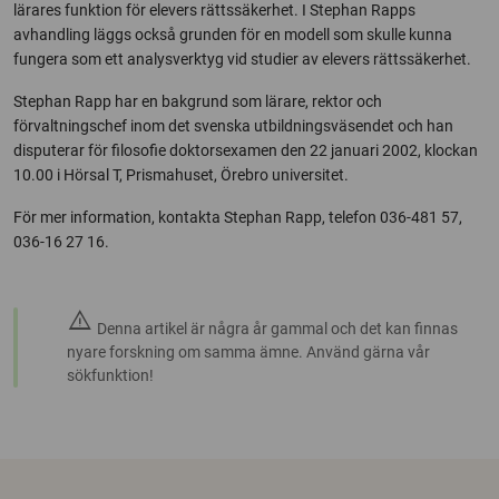
lärares funktion för elevers rättssäkerhet. I Stephan Rapps
avhandling läggs också grunden för en modell som skulle kunna
fungera som ett analysverktyg vid studier av elevers rättssäkerhet.
Stephan Rapp har en bakgrund som lärare, rektor och
förvaltningschef inom det svenska utbildningsväsendet och han
disputerar för filosofie doktorsexamen den 22 januari 2002, klockan
10.00 i Hörsal T, Prismahuset, Örebro universitet.
För mer information, kontakta Stephan Rapp, telefon 036-481 57,
036-16 27 16.
warning
Denna artikel är några år gammal och det kan finnas
nyare forskning om samma ämne. Använd gärna vår
sökfunktion!