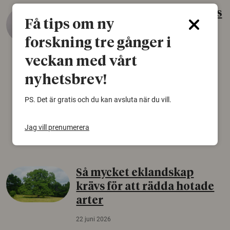
Gammalt skinn var Sveriges
Få tips om ny
äldsta sko
forskning tre gånger i
22 juni 2026
veckan med vårt
Det som arkeologer länge trodde var en
björnfäll visar sig vara delar av en 2000 år
nyhetsbrev!
gammal sko. Fyndet bär spår av romerskt
skomode och beskrivs som mycket ovanligt i
PS. Det är gratis och du kan avsluta när du vill.
Norden.
Jag vill prenumerera
Arkeologi
Så mycket eklandskap
krävs för att rädda hotade
arter
22 juni 2026