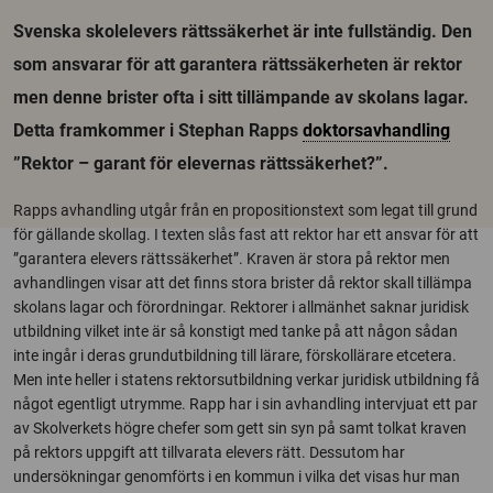
Svenska skolelevers rättssäkerhet är inte fullständig. Den
som ansvarar för att garantera rättssäkerheten är rektor
men denne brister ofta i sitt tillämpande av skolans lagar.
Detta framkommer i Stephan Rapps
doktorsavhandling
”Rektor – garant för elevernas rättssäkerhet?”.
Rapps avhandling utgår från en propositionstext som legat till grund
för gällande skollag. I texten slås fast att rektor har ett ansvar för att
”garantera elevers rättssäkerhet”. Kraven är stora på rektor men
avhandlingen visar att det finns stora brister då rektor skall tillämpa
skolans lagar och förordningar. Rektorer i allmänhet saknar juridisk
utbildning vilket inte är så konstigt med tanke på att någon sådan
inte ingår i deras grundutbildning till lärare, förskollärare etcetera.
Men inte heller i statens rektorsutbildning verkar juridisk utbildning få
något egentligt utrymme. Rapp har i sin avhandling intervjuat ett par
av Skolverkets högre chefer som gett sin syn på samt tolkat kraven
på rektors uppgift att tillvarata elevers rätt. Dessutom har
undersökningar genomförts i en kommun i vilka det visas hur man