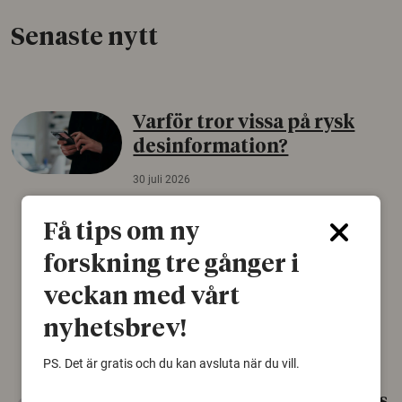
Senaste nytt
Varför tror vissa på rysk
desinformation?
30 juli 2026
Personer som är mer benägna att tro på
Få tips om ny
konspirationsteorier är ofta mer mottagliga
för rysk desinformation. Det visar en studie
forskning tre gånger i
från Försvarshögskolan med deltagare i fyra
europeiska länder.
veckan med vårt
Säkerhetspolitik
nyhetsbrev!
PS. Det är gratis och du kan avsluta när du vill.