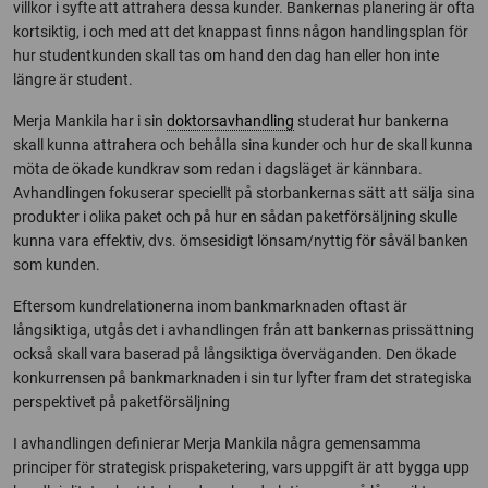
villkor i syfte att attrahera dessa kunder. Bankernas planering är ofta
kortsiktig, i och med att det knappast finns någon handlingsplan för
hur studentkunden skall tas om hand den dag han eller hon inte
längre är student.
Merja Mankila har i sin
doktorsavhandling
studerat hur bankerna
skall kunna attrahera och behålla sina kunder och hur de skall kunna
möta de ökade kundkrav som redan i dagsläget är kännbara.
Avhandlingen fokuserar speciellt på storbankernas sätt att sälja sina
produkter i olika paket och på hur en sådan paketförsäljning skulle
kunna vara effektiv, dvs. ömsesidigt lönsam/nyttig för såväl banken
som kunden.
Eftersom kundrelationerna inom bankmarknaden oftast är
långsiktiga, utgås det i avhandlingen från att bankernas prissättning
också skall vara baserad på långsiktiga överväganden. Den ökade
konkurrensen på bankmarknaden i sin tur lyfter fram det strategiska
perspektivet på paketförsäljning
I avhandlingen definierar Merja Mankila några gemensamma
principer för strategisk prispaketering, vars uppgift är att bygga upp