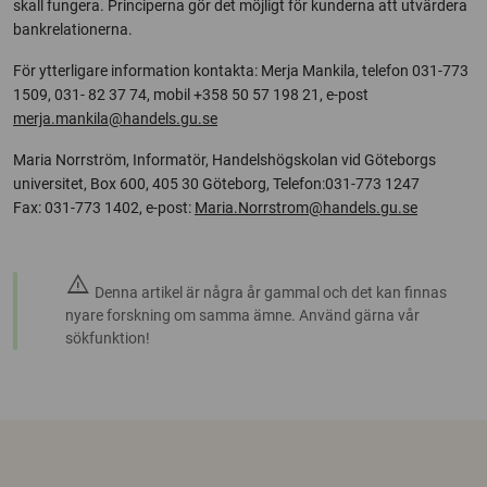
skall fungera. Principerna gör det möjligt för kunderna att utvärdera
bankrelationerna.
För ytterligare information kontakta: Merja Mankila, telefon 031-773
1509, 031- 82 37 74, mobil +358 50 57 198 21, e-post
merja.mankila@handels.gu.se
Maria Norrström, Informatör, Handelshögskolan vid Göteborgs
universitet, Box 600, 405 30 Göteborg, Telefon:031-773 1247
Fax: 031-773 1402, e-post:
Maria.Norrstrom@handels.gu.se
warning
Denna artikel är några år gammal och det kan finnas
nyare forskning om samma ämne. Använd gärna vår
sökfunktion!