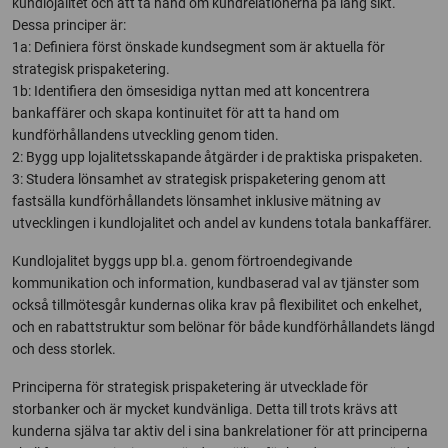
kundlojalitet och att ta hand om kundrelationerna på lång sikt.
Dessa principer är:
1a: Definiera först önskade kundsegment som är aktuella för
strategisk prispaketering.
1b: Identifiera den ömsesidiga nyttan med att koncentrera
bankaffärer och skapa kontinuitet för att ta hand om
kundförhållandens utveckling genom tiden.
2: Bygg upp lojalitetsskapande åtgärder i de praktiska prispaketen.
3: Studera lönsamhet av strategisk prispaketering genom att
fastsälla kundförhållandets lönsamhet inklusive mätning av
utvecklingen i kundlojalitet och andel av kundens totala bankaffärer.
Kundlojalitet byggs upp bl.a. genom förtroendegivande
kommunikation och information, kundbaserad val av tjänster som
också tillmötesgår kundernas olika krav på flexibilitet och enkelhet,
och en rabattstruktur som belönar för både kundförhållandets längd
och dess storlek.
Principerna för strategisk prispaketering är utvecklade för
storbanker och är mycket kundvänliga. Detta till trots krävs att
kunderna själva tar aktiv del i sina bankrelationer för att principerna