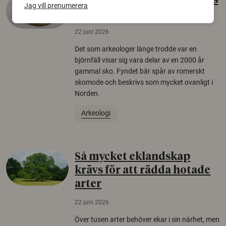
Gammalt skinn var Sveriges
Jag vill prenumerera
äldsta sko
22 juni 2026
Det som arkeologer länge trodde var en
björnfäll visar sig vara delar av en 2000 år
gammal sko. Fyndet bär spår av romerskt
skomode och beskrivs som mycket ovanligt i
Norden.
Arkeologi
Så mycket eklandskap
krävs för att rädda hotade
arter
22 juni 2026
Över tusen arter behöver ekar i sin närhet, men