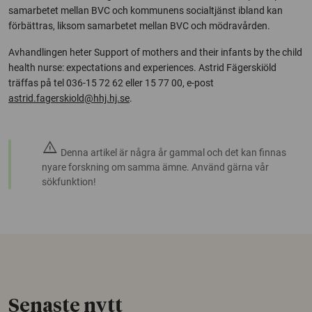
samarbetet mellan BVC och kommunens socialtjänst ibland kan
förbättras, liksom samarbetet mellan BVC och mödravården.
Avhandlingen heter Support of mothers and their infants by the child
health nurse: expectations and experiences. Astrid Fägerskiöld
träffas på tel 036-15 72 62 eller 15 77 00, e-post
astrid.fagerskiold@hhj.hj.se
.
warning
Denna artikel är några år gammal och det kan finnas
nyare forskning om samma ämne. Använd gärna vår
sökfunktion!
Senaste nytt