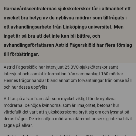
Barnavårdscentralernas sjuksköterskor får i allmänhet ett
mycket bra betyg av de nyblivna mödrar som tillfrågats i
ett avhandlingsarbete från Linköpings universitet. Men
inget är så bra att det inte kan bli bättre, och
avhandlingsförfattaren Astrid Fägerskiöld har flera förslag
till förbättringar.
Astrid Fägerskiöld har intervjuat 25 BVC-sjuksköterskor samt
intervjuat och samlat information från sammanlagt 160 mödrar.
Hennes frågor handlar bland annat om förväntningar från ömse håll
och hur dessa uppfyllts.
Att tas på allvar framstår som mycket viktigt för de nyblivna
mödrarna. De nöjda kvinnorna, som är i majoritet, betonar hur
värdefullt det varit att sjuksköterskorna brytt sig om och lyssnat på
deras frågor. De missnöjda mödrarna däremot anser sig inte ha blivit
tagna på allvar.