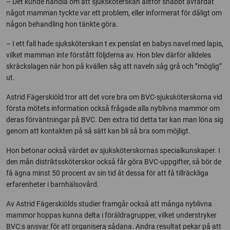
– Det kunde handla om att sjuksköterskan alltför snabbt avfärdat
något mamman tyckte var ett problem, eller informerat för dåligt om
någon behandling hon tänkte göra.
– I ett fall hade sjuksköterskan t ex penslat en babys navel med lapis,
vilket mamman inte förstått följderna av. Hon blev därför alldeles
skräckslagen när hon på kvällen såg att naveln såg grå och ”möglig”
ut.
Astrid Fägerskiöld tror att det vore bra om BVC-sjuksköterskorna vid
första mötets information också frågade alla nyblivna mammor om
deras förväntningar på BVC. Den extra tid detta tar kan man löna sig
genom att kontakten på så sätt kan bli så bra som möjligt.
Hon betonar också värdet av sjuksköterskornas specialkunskaper. I
den mån distriktssköterskor också får göra BVC-uppgifter, så bör de
få ägna minst 50 procent av sin tid åt dessa för att få tillräckliga
erfarenheter i barnhälsovård.
Av Astrid Fägerskiölds studier framgår också att många nyblivna
mammor hoppas kunna delta i föräldragrupper, vilket understryker
BVC:s ansvar för att organisera sådana. Andra resultat pekar på att